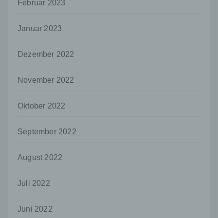
Februar 2023
f) Pseudonymisierung
Pseudonymisierung ist die Verarbeitung
personenbezogener Daten in einer Weise,
Januar 2023
auf welche die personenbezogenen Daten
ohne Hinzuziehung zusätzlicher
Dezember 2022
Informationen nicht mehr einer spezifischen
betroffenen Person zugeordnet werden
können, sofern diese zusätzlichen
November 2022
Informationen gesondert aufbewahrt werden
und technischen und organisatorischen
Maßnahmen unterliegen, die gewährleisten,
Oktober 2022
dass die personenbezogenen Daten nicht
einer identifizierten oder identifizierbaren
September 2022
natürlichen Person zugewiesen werden.
g) Verantwortlicher oder für die Verarbeitung
August 2022
Verantwortlicher
Verantwortlicher oder für die Verarbeitung
Juli 2022
Verantwortlicher ist die natürliche oder
juristische Person, Behörde, Einrichtung
oder andere Stelle, die allein oder
Juni 2022
gemeinsam mit anderen über die Zwecke