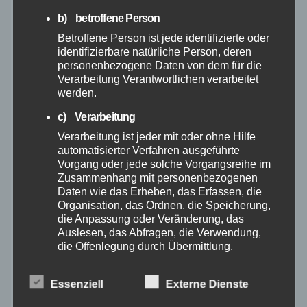
Juli 2024
b) betroffene Person
Juni 2024
Betroffene Person ist jede identifizierte oder
identifizierbare natürliche Person, deren
personenbezogene Daten von dem für die
Mai 2024
Verarbeitung Verantwortlichen verarbeitet
werden.
April 2024
c) Verarbeitung
Verarbeitung ist jeder mit oder ohne Hilfe
März 2024
automatisierter Verfahren ausgeführte
Vorgang oder jede solche Vorgangsreihe im
Zusammenhang mit personenbezogenen
Februar 2024
Daten wie das Erheben, das Erfassen, die
Organisation, das Ordnen, die Speicherung,
Januar 2024
die Anpassung oder Veränderung, das
Auslesen, das Abfragen, die Verwendung,
die Offenlegung durch Übermittlung,
Dezember 2023
Verbreitung oder eine andere Form der
Bereitstellung, den Abgleich oder die
Essenziell
Externe Dienste
Verknüpfung, die Einschränkung, das
November 2023
Löschen oder die Vernichtung.