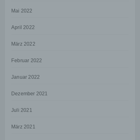
und Mittel der Verarbeitung von
personenbezogenen Daten entscheidet.
Mai 2022
Sind die Zwecke und Mittel dieser
Verarbeitung durch das Unionsrecht oder
April 2022
das Recht der Mitgliedstaaten vorgegeben,
so kann der Verantwortliche
beziehungsweise können die bestimmten
März 2022
Kriterien seiner Benennung nach dem
Unionsrecht oder dem Recht der
Mitgliedstaaten vorgesehen werden.
Februar 2022
h) Auftragsverarbeiter
Januar 2022
Auftragsverarbeiter ist eine natürliche oder
juristische Person, Behörde, Einrichtung
oder andere Stelle, die personenbezogene
Dezember 2021
Daten im Auftrag des Verantwortlichen
verarbeitet.
Juli 2021
i) Empfänger
Empfänger ist eine natürliche oder juristische
März 2021
Person, Behörde, Einrichtung oder andere
Stelle, der personenbezogene Daten