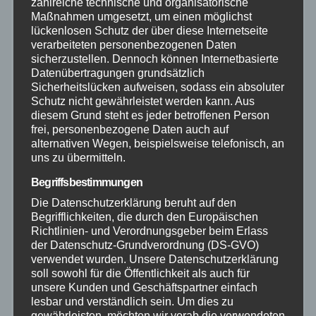
zahlreiche technische und organisatorische
Maßnahmen umgesetzt, um einen möglichst
lückenlosen Schutz der über diese Internetseite
November 2025
verarbeiteten personenbezogenen Daten
sicherzustellen. Dennoch können Internetbasierte
Oktober 2025
Datenübertragungen grundsätzlich
Sicherheitslücken aufweisen, sodass ein absoluter
Schutz nicht gewährleistet werden kann. Aus
September 2025
diesem Grund steht es jeder betroffenen Person
frei, personenbezogene Daten auch auf
alternativen Wegen, beispielsweise telefonisch, an
August 2025
uns zu übermitteln.
Begriffsbestimmungen
Juli 2025
Die Datenschutzerklärung beruht auf den
Begrifflichkeiten, die durch den Europäischen
Juni 2025
Richtlinien- und Verordnungsgeber beim Erlass
der Datenschutz-Grundverordnung (DS-GVO)
Mai 2025
verwendet wurden. Unsere Datenschutzerklärung
soll sowohl für die Öffentlichkeit als auch für
unsere Kunden und Geschäftspartner einfach
April 2025
lesbar und verständlich sein. Um dies zu
gewährleisten, möchten wir vorab die verwendeten