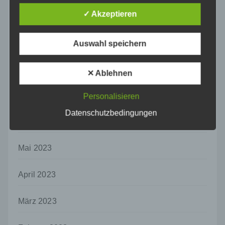
d) Einschränkung der Verarbeitung
✓ Akzeptieren
Oktober 2023
Einschränkung der Verarbeitung ist die
Markierung gespeicherter
September 2023
Auswahl speichern
personenbezogener Daten mit dem Ziel, ihre
künftige Verarbeitung einzuschränken.
August 2023
✕ Ablehnen
e) Profiling
Profiling ist jede Art der automatisierten
Juli 2023
Personalisieren
Verarbeitung personenbezogener Daten, die
darin besteht, dass diese
Datenschutzbedingungen
personenbezogenen Daten verwendet
Juni 2023
werden, um bestimmte persönliche Aspekte,
die sich auf eine natürliche Person beziehen,
Mai 2023
zu bewerten, insbesondere, um Aspekte
bezüglich Arbeitsleistung, wirtschaftlicher
Lage, Gesundheit, persönlicher Vorlieben,
April 2023
Interessen, Zuverlässigkeit, Verhalten,
Aufenthaltsort oder Ortswechsel dieser
natürlichen Person zu analysieren oder
März 2023
vorherzusagen.