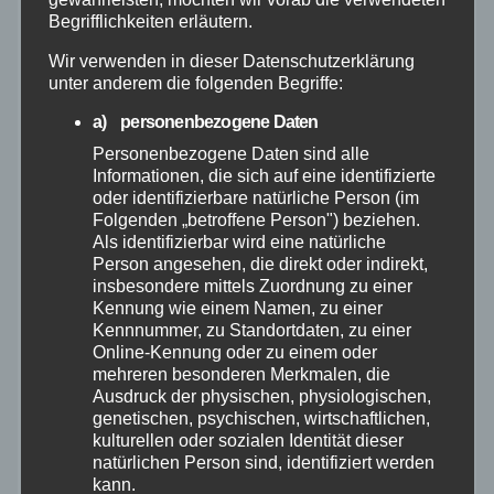
Begrifflichkeiten erläutern.
März 2025
Wir verwenden in dieser Datenschutzerklärung
unter anderem die folgenden Begriffe:
Februar 2025
a) personenbezogene Daten
Januar 2025
Personenbezogene Daten sind alle
Informationen, die sich auf eine identifizierte
oder identifizierbare natürliche Person (im
Dezember 2024
Folgenden „betroffene Person") beziehen.
Als identifizierbar wird eine natürliche
November 2024
Person angesehen, die direkt oder indirekt,
insbesondere mittels Zuordnung zu einer
Kennung wie einem Namen, zu einer
Oktober 2024
Kennnummer, zu Standortdaten, zu einer
Online-Kennung oder zu einem oder
mehreren besonderen Merkmalen, die
September 2024
Ausdruck der physischen, physiologischen,
genetischen, psychischen, wirtschaftlichen,
August 2024
kulturellen oder sozialen Identität dieser
natürlichen Person sind, identifiziert werden
kann.