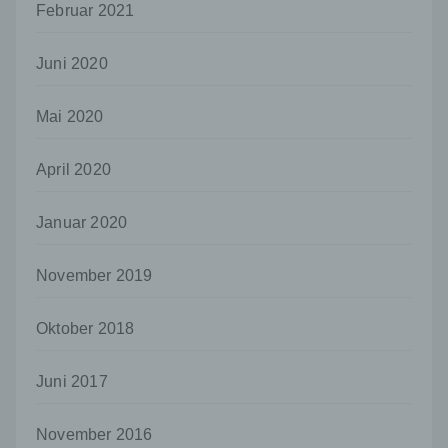
offengelegt werden, unabhängig davon, ob
Februar 2021
es sich bei ihr um einen Dritten handelt oder
nicht. Behörden, die im Rahmen eines
Juni 2020
bestimmten Untersuchungsauftrags nach
dem Unionsrecht oder dem Recht der
Mitgliedstaaten möglicherweise
Mai 2020
personenbezogene Daten erhalten, gelten
jedoch nicht als Empfänger.
April 2020
j) Dritter
Dritter ist eine natürliche oder juristische
Januar 2020
Person, Behörde, Einrichtung oder andere
Stelle außer der betroffenen Person, dem
Verantwortlichen, dem Auftragsverarbeiter
November 2019
und den Personen, die unter der
unmittelbaren Verantwortung des
Oktober 2018
Verantwortlichen oder des
Auftragsverarbeiters befugt sind, die
personenbezogenen Daten zu verarbeiten.
Juni 2017
k) Einwilligung
November 2016
Einwilligung ist jede von der betroffenen