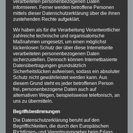
verarbeiteten personenbezogenen Daten
Aufnahme oder Wiedergabe der Bilddaten im
informieren. Ferner werden betroffene Personen
mittels dieser Datenschutzerklärung über die ihnen
Internet oder in Online-Datenbanken oder in
zustehenden Rechte aufgeklärt.
anderen elektronischen Archiven (auch soweit
Wir haben als für die Verarbeitung Verantwortlicher
es sich um interne elektronische Archive des
zahlreiche technische und organisatorische
Kunden handelt)
Maßnahmen umgesetzt, um einen möglichst
lückenlosen Schutz der über diese Internetseite
die Weitergabe des digitalisierten Bildmaterials
verarbeiteten personenbezogenen Daten
im Wege der Datenfernübertragung oder auf
sicherzustellen. Dennoch können Internetbasierte
Datenübertragungen grundsätzlich
Datenträgern, die zur öffentlichen Wiedergabe
Sicherheitslücken aufweisen, sodass ein absoluter
auf Bildschirmen oder zur Herstellung von
Schutz nicht gewährleistet werden kann. Aus
diesem Grund steht es jeder betroffenen Person
Hardcopies geeignet sind.
frei, personenbezogene Daten auch auf
alternativen Wegen, beispielsweise telefonisch, an
Veränderungen des Bildmaterials durch Foto-
uns zu übermitteln.
Composing, Montage oder durch elektronische
Begriffsbestimmungen
Hilfsmittel zur Erstellung eines neuen
Die Datenschutzerklärung beruht auf den
urheberrechtlich geschützten Werkes sind nur
Begrifflichkeiten, die durch den Europäischen
Richtlinien- und Verordnungsgeber beim Erlass