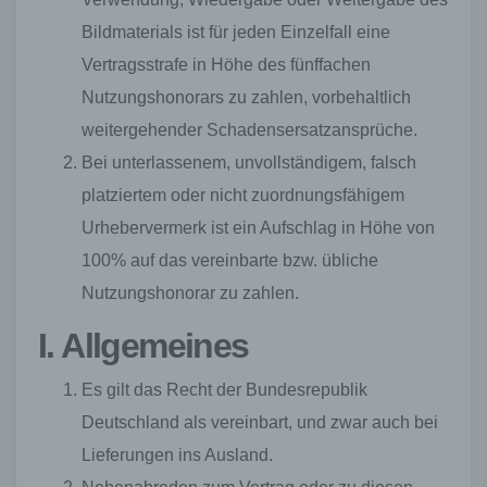
möglich wären.
Bildmaterials ist für jeden Einzelfall eine
Mittels eines Cookies können die Informationen
und Angebote auf unserer Internetseite im Sinne
Vertragsstrafe in Höhe des fünffachen
des Benutzers optimiert werden. Cookies
Nutzungshonorars zu zahlen, vorbehaltlich
ermöglichen uns, wie bereits erwähnt, die
Benutzer unserer Internetseite wiederzuerkennen.
weitergehender Schadensersatzansprüche.
Zweck dieser Wiedererkennung ist es, den
Bei unterlassenem, unvollständigem, falsch
Nutzern die Verwendung unserer Internetseite zu
erleichtern. Der Benutzer einer Internetseite, die
platziertem oder nicht zuordnungsfähigem
Cookies verwendet, muss beispielsweise nicht bei
Urhebervermerk ist ein Aufschlag in Höhe von
jedem Besuch der Internetseite erneut seine
Zugangsdaten eingeben, weil dies von der
100% auf das vereinbarte bzw. übliche
Internetseite und dem auf dem Computersystem
Nutzungshonorar zu zahlen.
des Benutzers abgelegten Cookie übernommen
wird. Ein weiteres Beispiel ist das Cookie eines
I. Allgemeines
Warenkorbes im Online-Shop. Der Online-Shop
merkt sich die Artikel, die ein Kunde in den
virtuellen Warenkorb gelegt hat, über ein Cookie.
Es gilt das Recht der Bundesrepublik
Deutschland als vereinbart, und zwar auch bei
Die betroffene Person kann die Setzung von
Cookies durch unsere Internetseite jederzeit
Lieferungen ins Ausland.
mittels einer entsprechenden Einstellung des