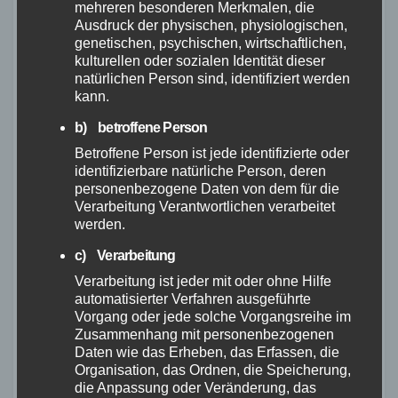
Die Einräumung der Nutzungsrechte steht unter
mehreren besonderen Merkmalen, die
Ausdruck der physischen, physiologischen,
der aufschiebenden Bedingung der
genetischen, psychischen, wirtschaftlichen,
vollständigen Bezahlung sämtlicher
kulturellen oder sozialen Identität dieser
natürlichen Person sind, identifiziert werden
Zahlungsansprüche des Fotografen aus dem
kann.
jeweiligen Vertragsverhältnis.
b) betroffene Person
E. Haftung
Betroffene Person ist jede identifizierte oder
identifizierbare natürliche Person, deren
personenbezogene Daten von dem für die
Der Fotograf übernimmt keine Haftung für die
Verarbeitung Verantwortlichen verarbeitet
Verletzung von Rechten abgebildeter Personen
werden.
oder Objekte, es sei denn, es wird ein
c) Verarbeitung
entsprechend unterzeichnetes Release-
Verarbeitung ist jeder mit oder ohne Hilfe
Formular beigefügt. Der Erwerb von
automatisierter Verfahren ausgeführte
Vorgang oder jede solche Vorgangsreihe im
Nutzungsrechten über das fotografische
Zusammenhang mit personenbezogenen
Urheberrecht hinaus, z. B. für abgebildete
Daten wie das Erheben, das Erfassen, die
Organisation, das Ordnen, die Speicherung,
Werke der bildenden oder angewandten Kunst
die Anpassung oder Veränderung, das