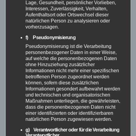
Lage, Gesundheit, persönlicher Vorlieben,
nach der jeweils aktuellen Preisliste des
Interessen, Zuverlässigkeit, Verhalten,
Fotografen uneingeschränkt. Ist die Leistung
Aufenthaltsort oder Ortswechsel dieser
natürlichen Person zu analysieren oder
nicht Bestandteil der Preisliste des Fotografen
vorherzusagen.
richten sich die Honorare nach der
f) Pseudonymisierung
Bildhonorarübersicht der
Pseudonymisierung ist die Verarbeitung
Mittelstandsgemeinschaft Foto-Marketing
personenbezogener Daten in einer Weise,
(MFM). Das Honorar versteht sich zuzüglich der
auf welche die personenbezogenen Daten
ohne Hinzuziehung zusätzlicher
jeweils gültigen Mehrwertsteuer, sofern es
Informationen nicht mehr einer spezifischen
keine Regelung gemäß §19 Abs 1 UStG. gibt.
betroffenen Person zugeordnet werden
können, sofern diese zusätzlichen
Die aktuelle Preisliste kann beim Fotografen
Informationen gesondert aufbewahrt werden
angefordert werden.
und technischen und organisatorischen
Maßnahmen unterliegen, die gewährleisten,
Mit dem vereinbarten Honorar wird die
dass die personenbezogenen Daten nicht
einmalige Nutzung des Bildmaterials zu dem
einer identifizierten oder identifizierbaren
natürlichen Person zugewiesen werden.
vereinbarten Zweck gemäß Ziff. D 3
g) Verantwortlicher oder für die Verarbeitung
abgegolten.
Verantwortlicher