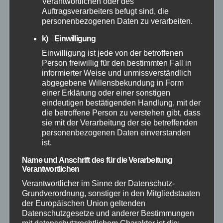
Verantwortlichen oder des
erscheint, hat er das uneingeschränkte Recht
Auftragsverarbeiters befugt sind, die
personenbezogenen Daten zu verarbeiten.
gemäß §32 UrhG auf Berechnung eines
ergänzenden Honorars.
k) Einwilligung
Einwilligung ist jede von der betroffenen
G. Rückgabe des
Person freiwillig für den bestimmten Fall in
informierter Weise und unmissverständlich
Bildmaterials
abgegebene Willensbekundung in Form
einer Erklärung oder einer sonstigen
Analoges Bildmaterial ist in der gelieferten
eindeutigen bestätigenden Handlung, mit der
die betroffene Person zu verstehen gibt, dass
Form unverzüglich nach der Veröffentlichung
sie mit der Verarbeitung der sie betreffenden
oder der vereinbarten Nutzung, spätestens
personenbezogenen Daten einverstanden
ist.
jedoch 3 Monate nach dem Lieferdatum,
unaufgefordert zurückzusenden; beizufügen
Name und Anschrift des für die Verarbeitung
Verantwortlichen
sind zwei Belegexemplare. Eine Verlängerung
Verantwortlicher im Sinne der Datenschutz-
der 3-Monatsfrist bedarf der schriftlichen
Grundverordnung, sonstiger in den Mitgliedstaaten
der Europäischen Union geltenden
Genehmigung des Fotografen.
Datenschutzgesetze und anderer Bestimmungen
Digitale Daten sind nach Abschluss der