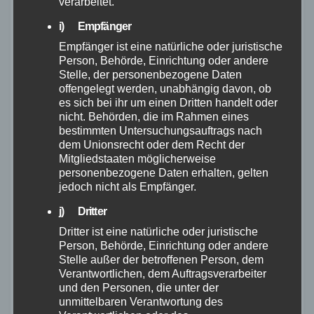
verarbeitet.
dann in voller Höhe zu zahlen, wenn das in
i) Empfänger
Auftrag gegebene und gelieferte Bildmaterial
Empfänger ist eine natürliche oder juristische
nicht veröffentlicht wird. Bei Verwendung der
Person, Behörde, Einrichtung oder andere
Aufnahmen als Arbeitsvorlage für Layout- und
Stelle, der personenbezogene Daten
offengelegt werden, unabhängig davon, ob
Präsentationszwecke fällt vorbehaltlich einer
es sich bei ihr um einen Dritten handelt oder
abweichenden Vereinbarung ein Honorar von
nicht. Behörden, die im Rahmen eines
bestimmten Untersuchungsauftrags nach
mindestens 75,- EUR pro Aufnahme an.
dem Unionsrecht oder dem Recht der
Eine Aufrechnung oder die Ausübung des
Mitgliedstaaten möglicherweise
personenbezogene Daten erhalten, gelten
Zurückbehaltungsrechts ist nur mit
jedoch nicht als Empfänger.
unbestrittenen oder rechtskräftig festgestellten
j) Dritter
Forderungen des Kunden zulässig. Zulässig ist
Dritter ist eine natürliche oder juristische
außerdem die Aufrechnung mit bestrittenen
Person, Behörde, Einrichtung oder andere
Stelle außer der betroffenen Person, dem
aber entscheidungsreifen Gegenforderungen.
Verantwortlichen, dem Auftragsverarbeiter
Sofern der Fotograf darlegen kann, dass das
und den Personen, die unter der
unmittelbaren Verantwortung des
vereinbarte Honorar nicht angemessen