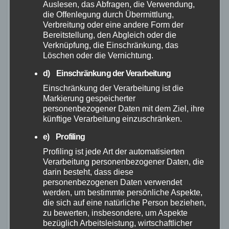
sowie die Einholung von
Auslesen, das Abfragen, die Verwendung,
die Offenlegung durch Übermittlung,
Veröffentlichungsgenehmigungen bei
Verbreitung oder eine andere Form der
Sammlungen, Museen etc. obliegt dem
Bereitstellung, den Abgleich oder die
Verknüpfung, die Einschränkung, das
Kunden. Der Kunde trägt die Verantwortung für
Löschen oder die Vernichtung.
die Betextung sowie die sich aus der konkreten
d) Einschränkung der Verarbeitung
Veröffentlichung ergebenden
Einschränkung der Verarbeitung ist die
Sinnzusammenhänge.
Markierung gespeicherter
personenbezogener Daten mit dem Ziel, ihre
Ab dem Zeitpunkt der ordnungsgemäßen
künftige Verarbeitung einzuschränken.
Lieferung des Bildmaterials ist der Kunde für
e) Profiling
dessen sachgemäße Verwendung
Profiling ist jede Art der automatisierten
verantwortlich.
Verarbeitung personenbezogener Daten, die
darin besteht, dass diese
F. Honorare
personenbezogenen Daten verwendet
werden, um bestimmte persönliche Aspekte,
die sich auf eine natürliche Person beziehen,
Es gilt das vereinbarte Honorar. Ist kein
zu bewerten, insbesondere, um Aspekte
Honorar vereinbart worden, bestimmt es sich
bezüglich Arbeitsleistung, wirtschaftlicher