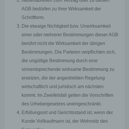
Nebenabreden zum Vertrag oder zu diesen
genutzten Internetbrowsers verhindern und damit
der Setzung von Cookies dauerhaft
AGB bedürfen zu ihrer Wirksamkeit der
widersprechen. Ferner können bereits gesetzte
Schriftform.
Cookies jederzeit über einen Internetbrowser oder
andere Softwareprogramme gelöscht werden. Dies
Die etwaige Nichtigkeit bzw. Unwirksamkeit
ist in allen gängigen Internetbrowsern möglich.
einer oder mehrerer Bestimmungen dieser AGB
Deaktiviert die betroffene Person die Setzung von
Cookies in dem genutzten Internetbrowser, sind
berührt nicht die Wirksamkeit der übrigen
unter Umständen nicht alle Funktionen unserer
Bestimmungen. Die Parteien verpflichten sich,
Internetseite vollumfänglich nutzbar.
die ungültige Bestimmung durch eine
Erfassung von allgemeinen Daten und
Informationen
sinnentsprechende wirksame Bestimmung zu
Die Internetseite erfasst mit jedem Aufruf der
ersetzen, die der angestrebten Regelung
Internetseite durch eine betroffene Person oder ein
wirtschaftlich und juristisch am nächsten
automatisiertes System eine Reihe von
allgemeinen Daten und Informationen. Diese
kommt. Im Zweifelsfall gelten die Vorschriften
allgemeinen Daten und Informationen werden in
des Urhebergesetzes uneingeschränkt.
den Logfiles des Servers gespeichert. Erfasst
werden können die (1) verwendeten Browsertypen
Erfüllungsort und Gerichtsstand ist, wenn der
und Versionen, (2) das vom zugreifenden System
Kunde Vollkaufmann ist, der Wohnsitz des
verwendete Betriebssystem, (3) die Internetseite,
von welcher ein zugreifendes System auf unsere