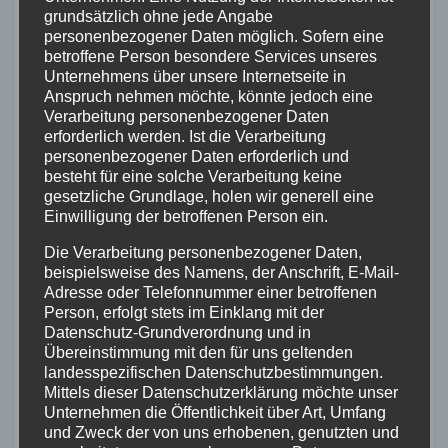
Prospekten, bei Werbemaßnahmen oder bei
grundsätzlich ohne jede Angabe
personenbezogener Daten möglich. Sofern eine
sonstigen Nachdrucken, jegliche Bearbeitung,
betroffene Person besondere Services unseres
Änderung oder Umgestaltung des
Unternehmens über unsere Internetseite in
Anspruch nehmen möchte, könnte jedoch eine
Bildmaterials,
Verarbeitung personenbezogener Daten
die Digitalisierung, Speicherung oder
erforderlich werden. Ist die Verarbeitung
personenbezogener Daten erforderlich und
Duplizierung des Bildmaterials auf
besteht für eine solche Verarbeitung keine
Datenträgern aller Art (z.B. magnetische,
gesetzliche Grundlage, holen wir generell eine
Einwilligung der betroffenen Person ein.
optische, magnetooptische oder elektronische
Die Verarbeitung personenbezogener Daten,
Trägermedien wie CD-ROM, DVD, Festplatten,
beispielsweise des Namens, der Anschrift, E-Mail-
Arbeitsspeicher, Cloud, Mikrofilm etc.), soweit
Adresse oder Telefonnummer einer betroffenen
Person, erfolgt stets im Einklang mit der
dieses nicht nur der technischen Verarbeitung
Datenschutz-Grundverordnung und in
und Verwaltung des Bildmaterials gem. Ziff. C
Übereinstimmung mit den für uns geltenden
landesspezifischen Datenschutzbestimmungen.
5. dieser AGB dient,
Mittels dieser Datenschutzerklärung möchte unser
jegliche Vervielfältigung oder Nutzung der
Unternehmen die Öffentlichkeit über Art, Umfang
und Zweck der von uns erhobenen, genutzten und
Bilddaten auf digitalen Datenträgern, jegliche