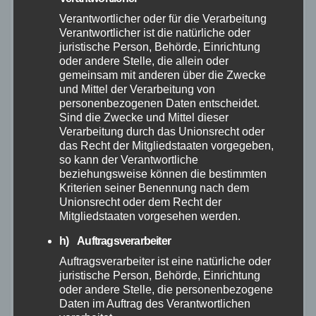
Durch den Auftrag anfallende Kosten und
Verantwortlicher oder für die Verarbeitung
Auslagen (z.B. Material- und Laborkosten,
Verantwortlicher ist die natürliche oder
juristische Person, Behörde, Einrichtung
Modellhonorare, Visagisten, Kosten für
oder andere Stelle, die allein oder
erforderliche Requisiten, Reisekosten,
gemeinsam mit anderen über die Zwecke
und Mittel der Verarbeitung von
erforderliche Spesen etc.) sind nicht im Honorar
personenbezogenen Daten entscheidet.
enthalten und gehen zu Lasten des Kunden.
Sind die Zwecke und Mittel dieser
Verarbeitung durch das Unionsrecht oder
Der Honoraranspruch ist bei Ablieferung der
das Recht der Mitgliedstaaten vorgegeben,
Aufnahme fällig. Wird eine Produktion in Teilen
so kann der Verantwortliche
beziehungsweise können die bestimmten
abgeliefert, so ist das entsprechende
Kriterien seiner Benennung nach dem
Teilhonorar mit jeweiliger Lieferung fällig. Der
Unionsrecht oder dem Recht der
Mitgliedstaaten vorgesehen werden.
Fotograf ist berechtigt, bei
Produktionsaufträgen Abschlagszahlungen
h) Auftragsverarbeiter
Auftragsverarbeiter ist eine natürliche oder
entsprechend dem jeweils erbrachten
juristische Person, Behörde, Einrichtung
Leistungsumfang zu verlangen.
oder andere Stelle, die personenbezogene
Daten im Auftrag des Verantwortlichen
Das Honorar gemäß F 1. (dieser AGB) ist auch