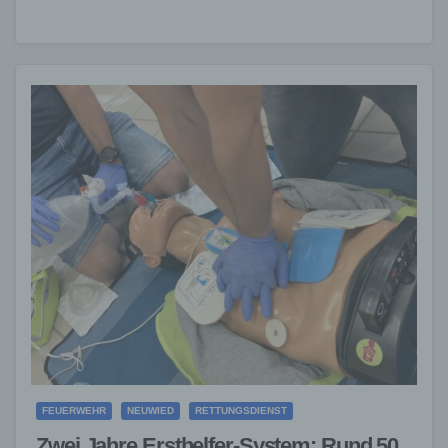
Personen, darunter ein siebenjähriges Kind,…
FEUERWEHR
NEUWIED
RETTUNGSDIENST
Zwei Jahre Ersthelfer-System: Rund 50