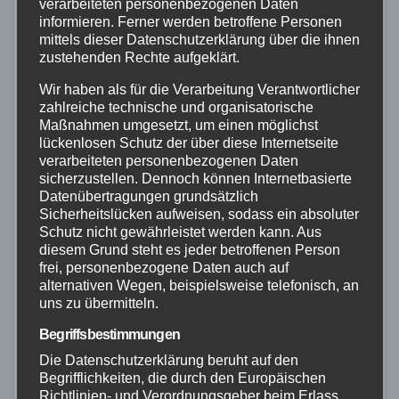
verarbeiteten personenbezogenen Daten
informieren. Ferner werden betroffene Personen
mittels dieser Datenschutzerklärung über die ihnen
zustehenden Rechte aufgeklärt.
Wir haben als für die Verarbeitung Verantwortlicher
zahlreiche technische und organisatorische
Maßnahmen umgesetzt, um einen möglichst
lückenlosen Schutz der über diese Internetseite
verarbeiteten personenbezogenen Daten
sicherzustellen. Dennoch können Internetbasierte
MAYEN-KOBLENZ
NEUWIED
POLIZEI
Datenübertragungen grundsätzlich
Sicherheitslücken aufweisen, sodass ein absoluter
Razzia in JVA Rheinbach: Acht
Schutz nicht gewährleistet werden kann. Aus
Justizbedienstete stehen unter Verdacht
diesem Grund steht es jeder betroffenen Person
frei, personenbezogene Daten auch auf
14. JULI 2026
alternativen Wegen, beispielsweise telefonisch, an
uns zu übermitteln.
Im Rahmen umfangreicher Ermittlungen wegen des
Verdachts von Amtsdelikten haben Polizei und
Begriffsbestimmungen
Die Datenschutzerklärung beruht auf den
Staatsanwaltschaft am Dienstagmorgen, 14.07.2026,
Begrifflichkeiten, die durch den Europäischen
mehrere Durchsuchungen durchgeführt. Betroffen
Richtlinien- und Verordnungsgeber beim Erlass