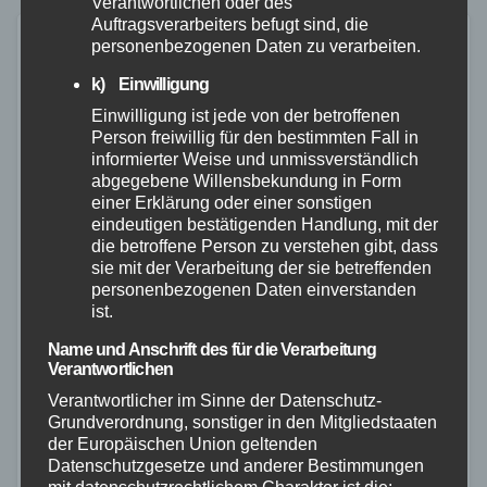
Verantwortlichen oder des
Auftragsverarbeiters befugt sind, die
personenbezogenen Daten zu verarbeiten.
k) Einwilligung
Einwilligung ist jede von der betroffenen
Person freiwillig für den bestimmten Fall in
informierter Weise und unmissverständlich
abgegebene Willensbekundung in Form
einer Erklärung oder einer sonstigen
eindeutigen bestätigenden Handlung, mit der
die betroffene Person zu verstehen gibt, dass
sie mit der Verarbeitung der sie betreffenden
personenbezogenen Daten einverstanden
ist.
Name und Anschrift des für die Verarbeitung
Verantwortlichen
FEUERWEHR
NEUWIED
POLIZEI
RETTUNGSDIENST
Verantwortlicher im Sinne der Datenschutz-
Grundverordnung, sonstiger in den Mitgliedstaaten
Brand in leerstehendem Gebäude in
der Europäischen Union geltenden
Asbach schnell gelöscht
Datenschutzgesetze und anderer Bestimmungen