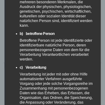
mehreren besonderen Merkmalen, die
installiert – Warnnetz wird weiter
Ausdruck der physischen, physiologischen,
genetischen, psychischen, wirtschaftlichen,
ausgebaut
kulturellen oder sozialen Identität dieser
natürlichen Person sind, identifiziert werden
14. JULI 2026
kann.
Mit der Errichtung einer neuen Sirene im Neuwieder
b) betroffene Person
Stadtteil Feldkirchen ist jetzt die 100. Sirene im
Betroffene Person ist jede identifizierte oder
Landkreis Neuwied installiert worden. Sie gehört zu
identifizierbare natürliche Person, deren
personenbezogene Daten von dem für die
insgesamt acht neuen modernen Sirenen, die
Verarbeitung Verantwortlichen verarbeitet
derzeit…
werden.
c) Verarbeitung
Verarbeitung ist jeder mit oder ohne Hilfe
automatisierter Verfahren ausgeführte
Vorgang oder jede solche Vorgangsreihe im
Zusammenhang mit personenbezogenen
Daten wie das Erheben, das Erfassen, die
Organisation, das Ordnen, die Speicherung,
die Anpassung oder Veränderung, das