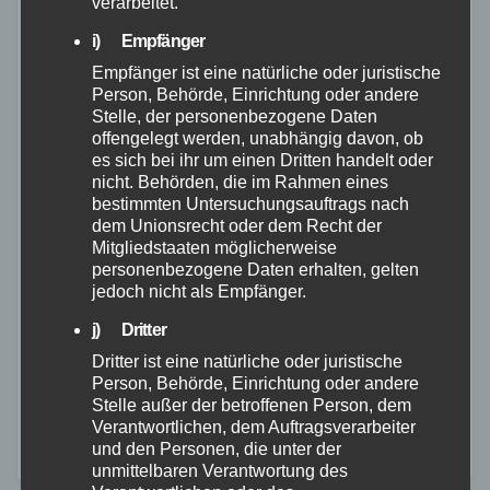
verarbeitet.
i) Empfänger
Empfänger ist eine natürliche oder juristische
Person, Behörde, Einrichtung oder andere
Stelle, der personenbezogene Daten
offengelegt werden, unabhängig davon, ob
es sich bei ihr um einen Dritten handelt oder
FEUERWEHR
NEUWIED
POLIZEI
RETTUNGSDIENST
nicht. Behörden, die im Rahmen eines
bestimmten Untersuchungsauftrags nach
Giftschlange in Linz am Rhein entdeckt:
dem Unionsrecht oder dem Recht der
Behörden warnen Bevölkerung
Mitgliedstaaten möglicherweise
personenbezogene Daten erhalten, gelten
jedoch nicht als Empfänger.
10. JULI 2026
Original-Bild vom Melder Linz Die
j) Dritter
Verbandsgemeindeverwaltung Linz warnt die
Dritter ist eine natürliche oder juristische
Person, Behörde, Einrichtung oder andere
Bevölkerung nach der Sichtung einer mutmaßlichen
Stelle außer der betroffenen Person, dem
Giftschlange im Bereich des Roniger Wegs in Linz
Verantwortlichen, dem Auftragsverarbeiter
und den Personen, die unter der
am Rhein. Ein Bürger hatte der
unmittelbaren Verantwortung des
Verbandsgemeindeverwaltung…