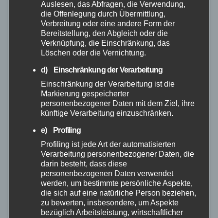
Auslesen, das Abfragen, die Verwendung,
die Offenlegung durch Übermittlung,
Verbreitung oder eine andere Form der
Bereitstellung, den Abgleich oder die
Verknüpfung, die Einschränkung, das
Löschen oder die Vernichtung.
d) Einschränkung der Verarbeitung
Einschränkung der Verarbeitung ist die
FEUERWEHR
NEUWIED
Markierung gespeicherter
personenbezogener Daten mit dem Ziel, ihre
Feuerwehr Neuwied bietet FSJ-Plätze ab
künftige Verarbeitung einzuschränken.
September an
e) Profiling
14. JULI 2026
Profiling ist jede Art der automatisierten
Verarbeitung personenbezogener Daten, die
Wer den Berufsalltag einer Feuerwehr kennenlernen
darin besteht, dass diese
und praktische Erfahrungen im Brand- und
personenbezogenen Daten verwendet
werden, um bestimmte persönliche Aspekte,
Katastrophenschutz sammeln möchte, kann sich jetzt
die sich auf eine natürliche Person beziehen,
für ein Freiwilliges Soziales Jahr (FSJ) bei der
zu bewerten, insbesondere, um Aspekte
bezüglich Arbeitsleistung, wirtschaftlicher
Feuerwehr Neuwied bewerben. Das…