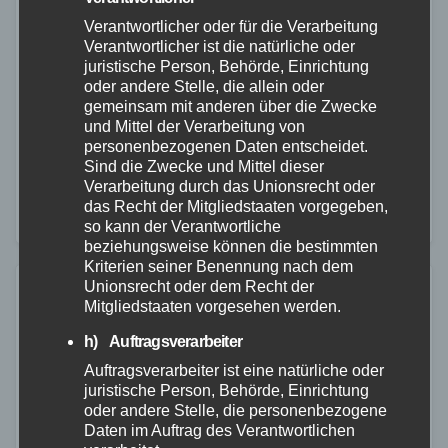
Deichstadtfest in Neuwied – Zeugen
Verantwortlicher oder für die Verarbeitung
gesucht
Verantwortlicher ist die natürliche oder
juristische Person, Behörde, Einrichtung
13. JULI 2026
oder andere Stelle, die allein oder
Rund um das Deichstadtfest in Neuwied musste die
gemeinsam mit anderen über die Zwecke
und Mittel der Verarbeitung von
Polizei am Wochenende mehrfach einschreiten.
personenbezogenen Daten entscheidet.
Neben einem alkoholisierten Fahrradfahrer
Sind die Zwecke und Mittel dieser
Verarbeitung durch das Unionsrecht oder
beschäftigten die Einsatzkräfte unter anderem eine
das Recht der Mitgliedstaaten vorgegeben,
Auseinandersetzung mit Platzverweis sowie zwei
so kann der Verantwortliche
beziehungsweise können die bestimmten
Straftaten, zu…
Kriterien seiner Benennung nach dem
Unionsrecht oder dem Recht der
Mitgliedstaaten vorgesehen werden.
h) Auftragsverarbeiter
Auftragsverarbeiter ist eine natürliche oder
juristische Person, Behörde, Einrichtung
oder andere Stelle, die personenbezogene
Daten im Auftrag des Verantwortlichen