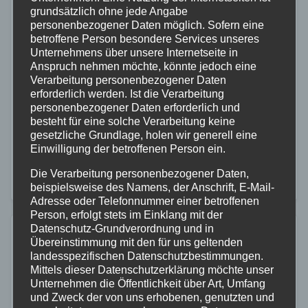
grundsätzlich ohne jede Angabe
FEUERWEHR
NEUWIED
personenbezogener Daten möglich. Sofern eine
Jugendfeuerwehr Asbach erhält neues
betroffene Person besondere Services unseres
Unternehmens über unsere Internetseite in
Mannschaftstransportfahrzeug
Anspruch nehmen möchte, könnte jedoch eine
Verarbeitung personenbezogener Daten
21. JULI 2026
erforderlich werden. Ist die Verarbeitung
Die Jugendfeuerwehr der Verbandsgemeinde Asbach
personenbezogener Daten erforderlich und
besteht für eine solche Verarbeitung keine
verfügt ab sofort über ein neues
gesetzliche Grundlage, holen wir generell eine
Mannschaftstransportfahrzeug (MTF). Das Fahrzeug
Einwilligung der betroffenen Person ein.
war zuvor als Dienstwagen der
Die Verarbeitung personenbezogener Daten,
Verbandsgemeindeverwaltung im Einsatz und wurde
beispielsweise des Namens, der Anschrift, E-Mail-
Adresse oder Telefonnummer einer betroffenen
nun offiziell an die Nachwuchsorganisation…
Person, erfolgt stets im Einklang mit der
Datenschutz-Grundverordnung und in
Übereinstimmung mit den für uns geltenden
landesspezifischen Datenschutzbestimmungen.
Mittels dieser Datenschutzerklärung möchte unser
Unternehmen die Öffentlichkeit über Art, Umfang
und Zweck der von uns erhobenen, genutzten und