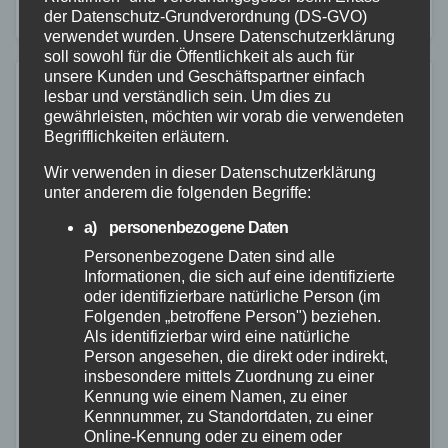
der Datenschutz-Grundverordnung (DS-GVO)
waren acht Wohnungen sowie die
verwendet wurden. Unsere Datenschutzerklärung
Justizvollzugsanstalt (JVA) Rheinbach. Den
soll sowohl für die Öffentlichkeit als auch für
unsere Kunden und Geschäftspartner einfach
Ermittlungen…
lesbar und verständlich sein. Um dies zu
gewährleisten, möchten wir vorab die verwendeten
Begrifflichkeiten erläutern.
Wir verwenden in dieser Datenschutzerklärung
unter anderem die folgenden Begriffe:
a) personenbezogene Daten
Personenbezogene Daten sind alle
Informationen, die sich auf eine identifizierte
oder identifizierbare natürliche Person (im
Folgenden „betroffene Person") beziehen.
Als identifizierbar wird eine natürliche
Person angesehen, die direkt oder indirekt,
insbesondere mittels Zuordnung zu einer
Kennung wie einem Namen, zu einer
FEUERWEHR
NEUWIED
RETTUNGSDIENST
Kennnummer, zu Standortdaten, zu einer
Online-Kennung oder zu einem oder
100. Sirene im Landkreis Neuwied