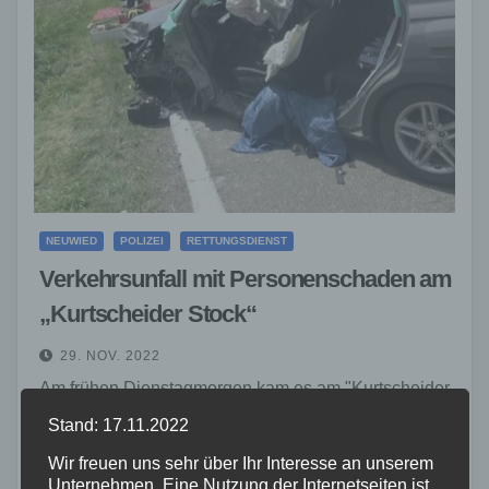
NEUWIED
POLIZEI
RETTUNGSDIENST
Verkehrsunfall mit Personenschaden am
„Kurtscheider Stock“
29. NOV. 2022
Am frühen Dienstagmorgen kam es am "Kurtscheider
Stock" im Einmündungsbereich der Landesstraße
Stand: 17.11.2022
257 / Bundesstraße 256 zu einem Verkehrsunfall, bei
Wir freuen uns sehr über Ihr Interesse an unserem
Unternehmen. Eine Nutzung der Internetseiten ist
dem ein Beteiligter leichte Verletzungen erlitt. Die