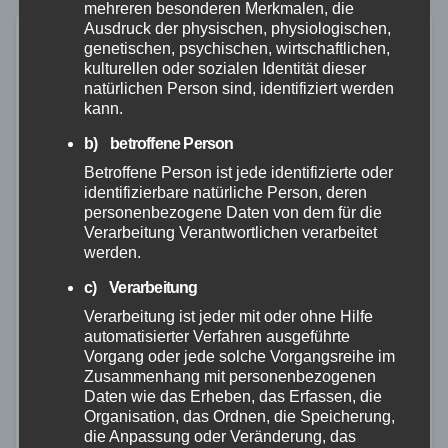
Wertgegenstände zu…
mehreren besonderen Merkmalen, die
Ausdruck der physischen, physiologischen,
genetischen, psychischen, wirtschaftlichen,
kulturellen oder sozialen Identität dieser
natürlichen Person sind, identifiziert werden
kann.
b) betroffene Person
Betroffene Person ist jede identifizierte oder
identifizierbare natürliche Person, deren
personenbezogene Daten von dem für die
Verarbeitung Verantwortlichen verarbeitet
werden.
c) Verarbeitung
Verarbeitung ist jeder mit oder ohne Hilfe
automatisierter Verfahren ausgeführte
Vorgang oder jede solche Vorgangsreihe im
ALTENKIRCHEN
MAYEN-KOBLENZ
NEUWIED
POLIZEI
Zusammenhang mit personenbezogenen
RHEIN-LAHN
WESTERWALD
Daten wie das Erheben, das Erfassen, die
bußgeldfrei durch den Winter
Organisation, das Ordnen, die Speicherung,
die Anpassung oder Veränderung, das