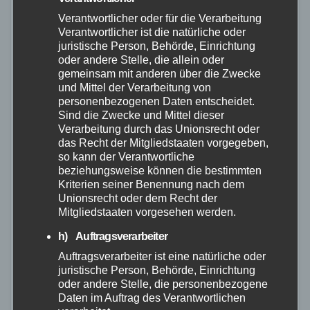
Verantwortlicher oder für die Verarbeitung
Verantwortlicher ist die natürliche oder
juristische Person, Behörde, Einrichtung
oder andere Stelle, die allein oder
gemeinsam mit anderen über die Zwecke
und Mittel der Verarbeitung von
personenbezogenen Daten entscheidet.
Sind die Zwecke und Mittel dieser
Verarbeitung durch das Unionsrecht oder
das Recht der Mitgliedstaaten vorgegeben,
so kann der Verantwortliche
beziehungsweise können die bestimmten
ALTENKIRCHEN
POLIZEI
RETTUNGSDIENST
Kriterien seiner Benennung nach dem
Unionsrecht oder dem Recht der
Betrunken verunfallt: 16.000 EUR
Mitgliedstaaten vorgesehen werden.
Schaden
h) Auftragsverarbeiter
29. NOV. 2022
Auftragsverarbeiter ist eine natürliche oder
juristische Person, Behörde, Einrichtung
Am Montag, 28.11.2022, gegen 19.00 Uhr, ereignete
oder andere Stelle, die personenbezogene
sich in Hamm (Sieg) ein Verkehrsunfall, bei dem eine
Daten im Auftrag des Verantwortlichen