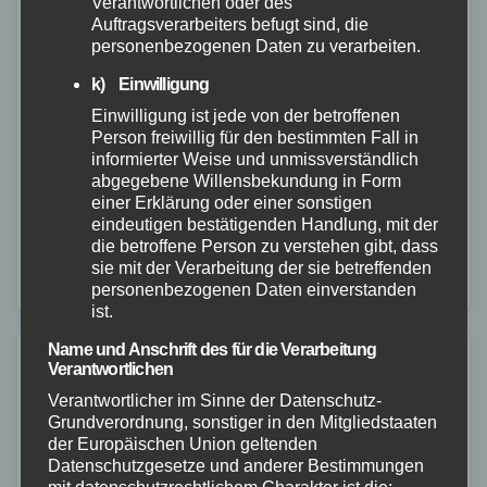
Verantwortlichen oder des
ALTENKIRCHEN
POLIZEI
Auftragsverarbeiters befugt sind, die
Metalldieb auf Drogen ohne
personenbezogenen Daten zu verarbeiten.
Führerschein
k) Einwilligung
Einwilligung ist jede von der betroffenen
29. NOV. 2022
Person freiwillig für den bestimmten Fall in
Am Dienstagmorgen gegen 04:00 Uhr fiel einer
informierter Weise und unmissverständlich
abgegebene Willensbekundung in Form
Streife der Polizeiinspektion Altenkirchen im
einer Erklärung oder einer sonstigen
Begegnungsverkehr auf der B256 bei Eichelhardt ein
eindeutigen bestätigenden Handlung, mit der
die betroffene Person zu verstehen gibt, dass
Mercedes Vito mit polnischen Kennzeichen auf. Als
sie mit der Verarbeitung der sie betreffenden
der Streifenwagen gewendet und…
personenbezogenen Daten einverstanden
ist.
Name und Anschrift des für die Verarbeitung
Verantwortlichen
Verantwortlicher im Sinne der Datenschutz-
Grundverordnung, sonstiger in den Mitgliedstaaten
der Europäischen Union geltenden
Datenschutzgesetze und anderer Bestimmungen