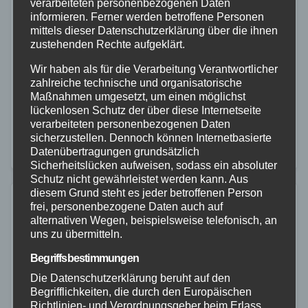
Schwerer Verkehrsunfall B255
verarbeiteten personenbezogenen Daten
informieren. Ferner werden betroffene Personen
Ettinghausen
mittels dieser Datenschutzerklärung über die ihnen
zustehenden Rechte aufgeklärt.
29. NOV. 2022
Wir haben als für die Verarbeitung Verantwortlicher
Am 29.11.2022 um 06:15 Uhr kam es auf der B 255 in
zahlreiche technische und organisatorische
der Gemarkung Ettinghausen zu einem
Maßnahmen umgesetzt, um einen möglichst
lückenlosen Schutz der über diese Internetseite
Verkehrsunfall mit einem lebensbedrohlich verletzten
verarbeiteten personenbezogenen Daten
Rollerfahrer. Der geschädigte 45-jährige Fahrer eines
sicherzustellen. Dennoch können Internetbasierte
Datenübertragungen grundsätzlich
Mofa befuhr…
Sicherheitslücken aufweisen, sodass ein absoluter
Schutz nicht gewährleistet werden kann. Aus
diesem Grund steht es jeder betroffenen Person
frei, personenbezogene Daten auch auf
alternativen Wegen, beispielsweise telefonisch, an
uns zu übermitteln.
Begriffsbestimmungen
Die Datenschutzerklärung beruht auf den
Begrifflichkeiten, die durch den Europäischen
Richtlinien- und Verordnungsgeber beim Erlass