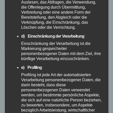
29. NOV. 2022
Auslesen, das Abfragen, die Verwendung,
die Offenlegung durch Übermittlung,
Den ersten Schneefall und vereiste Straßen hat es
Verbreitung oder eine andere Form der
dieses Jahr in Teilen Deutschlands bereits gegeben.
Bereitstellung, den Abgleich oder die
Verknüpfung, die Einschränkung, das
Insbesondere als Autofahrer ist daher Vorsicht
Löschen oder die Vernichtung.
angesagt. Minusgrade und nasse Straßen erhöhen
d) Einschränkung der Verarbeitung
nämlich nicht nur…
Einschränkung der Verarbeitung ist die
Markierung gespeicherter
personenbezogener Daten mit dem Ziel, ihre
künftige Verarbeitung einzuschränken.
e) Profiling
Profiling ist jede Art der automatisierten
Verarbeitung personenbezogener Daten, die
darin besteht, dass diese
personenbezogenen Daten verwendet
werden, um bestimmte persönliche Aspekte,
die sich auf eine natürliche Person beziehen,
zu bewerten, insbesondere, um Aspekte
bezüglich Arbeitsleistung, wirtschaftlicher