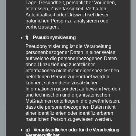
Lage, Gesundheit, persönlicher Vorlieben,
Interessen, Zuverlässigkeit, Verhalten,
Aufenthaltsort oder Ortswechsel dieser
natürlichen Person zu analysieren oder
vorherzusagen.
NEUWIED
POLIZEI
f) Pseudonymisierung
Wohnungseinbrüche im Blick
Pseudonymisierung ist die Verarbeitung
29. NOV. 2022
personenbezogener Daten in einer Weise,
auf welche die personenbezogenen Daten
Mit Beginn der "Dunklen Jahreszeit" ab Oktober steigt
ohne Hinzuziehung zusätzlicher
erfahrungsgemäß auch die Zahl der
Informationen nicht mehr einer spezifischen
betroffenen Person zugeordnet werden
Wohnungseinbrüche. Einbrecher nutzen die früh
können, sofern diese zusätzlichen
beginnende Dunkelheit und witterungsbedingt oft
Informationen gesondert aufbewahrt werden
und technischen und organisatorischen
schlechten Sichtverhältnisse aus, um einen Großteil
Maßnahmen unterliegen, die gewährleisten,
der…
dass die personenbezogenen Daten nicht
einer identifizierten oder identifizierbaren
natürlichen Person zugewiesen werden.
g) Verantwortlicher oder für die Verarbeitung
Verantwortlicher