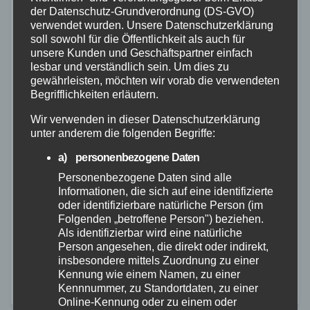
der Datenschutz-Grundverordnung (DS-GVO)
verwendet wurden. Unsere Datenschutzerklärung
soll sowohl für die Öffentlichkeit als auch für
unsere Kunden und Geschäftspartner einfach
lesbar und verständlich sein. Um dies zu
gewährleisten, möchten wir vorab die verwendeten
Begrifflichkeiten erläutern.
POLIZEI
Wir verwenden in dieser Datenschutzerklärung
unter anderem die folgenden Begriffe:
Genug Betrug: Tipps gegen
Taschendiebstahl
a) personenbezogene Daten
Personenbezogene Daten sind alle
29. NOV. 2022
Informationen, die sich auf eine identifizierte
oder identifizierbare natürliche Person (im
Gerade jetzt in der Vorweihnachtszeit herrschen
Folgenden „betroffene Person") beziehen.
perfekte Bedingungen für Taschendiebe: Das
Als identifizierbar wird eine natürliche
Person angesehen, die direkt oder indirekt,
Gedränge in den Innenstädten und auf den
insbesondere mittels Zuordnung zu einer
Weihnachtsmärkten nutzen sie geschickt aus, um
Kennung wie einem Namen, zu einer
Kennnummer, zu Standortdaten, zu einer
Brieftaschen, Smartphones oder andere
Online-Kennung oder zu einem oder