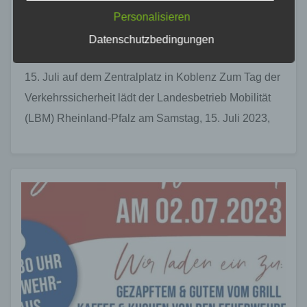
dem Zentralplatz in Koblenz
LocalStorage und SessionStorage durch
Personalisieren
entsprechende Einstellung in Ihrem Browser
11. JULI 2023
verhindern.
Datenschutzbedingungen
LBM-Veranstaltungstipp: Verkehrssicherheitstag am
Zahlreiche Internetseiten und Server verwenden
15. Juli auf dem Zentralplatz in Koblenz Zum Tag der
Cookies. Viele Cookies enthalten eine sogenannte
Cookie-ID. Eine Cookie-ID ist eine eindeutige
Verkehrssicherheit lädt der Landesbetrieb Mobilität
Kennung des Cookies. Sie besteht aus einer
(LBM) Rheinland-Pfalz am Samstag, 15. Juli 2023,
Zeichenfolge, durch welche Internetseiten und
Server dem konkreten Internetbrowser zugeordnet
von 10 Uhr bis 16…
werden können, in dem das Cookie gespeichert
wurde. Dies ermöglicht es den besuchten
Internetseiten und Servern, den individuellen
Browser der betroffenen Person von anderen
Internetbrowsern, die andere Cookies enthalten,
zu unterscheiden. Ein bestimmter Internetbrowser
kann über die eindeutige Cookie-ID wiedererkannt
und identifiziert werden.
Durch den Einsatz von Cookies kann den Nutzern
dieser Internetseite nutzerfreundlichere Services
bereitstellen, die ohne die Cookie-Setzung nicht