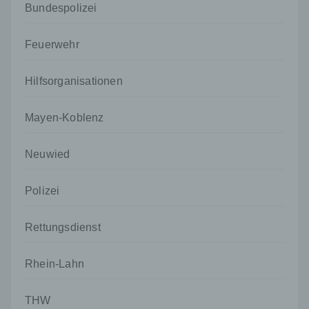
Bundespolizei
Internetseite gelangt (sogenannte Referrer), (4) die
Unterwebseiten, welche über ein zugreifendes
System auf unserer Internetseite angesteuert
Feuerwehr
werden, (5) das Datum und die Uhrzeit eines
Zugriffs auf die Internetseite, (6) eine Internet-
Hilfsorganisationen
Protokoll-Adresse (IP-Adresse), (7) der Internet-
Service-Provider des zugreifenden Systems und
(8) sonstige ähnliche Daten und Informationen, die
Mayen-Koblenz
der Gefahrenabwehr im Falle von Angriffen auf
unsere informationstechnologischen Systeme
dienen.
Neuwied
Bei der Nutzung dieser allgemeinen Daten und
Informationen ziehen wird keine Rückschlüsse auf
Polizei
die betroffene Person. Diese Informationen werden
vielmehr benötigt, um (1) die Inhalte unserer
Rettungsdienst
Internetseite korrekt auszuliefern, (2) die Inhalte
unserer Internetseite sowie die Werbung für diese
zu optimieren, (3) die dauerhafte
Rhein-Lahn
Funktionsfähigkeit unserer
informationstechnologischen Systeme und der
Technik unserer Internetseite zu gewährleisten
THW