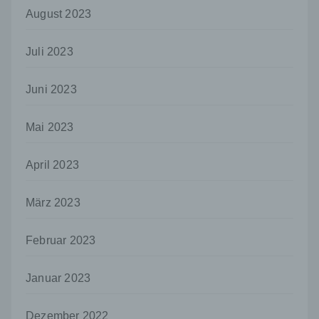
einsehbares Portal, in welchem eine oder mehrere
August 2023
Personen, die Blogger oder Web-Blogger genannt
werden, Artikel posten oder Gedanken in
sogenannten Blogposts niederschreiben können.
Juli 2023
Die Blogposts können in der Regel von Dritten
kommentiert werden.
Juni 2023
Hinterlässt eine betroffene Person einen
Kommentar in dem auf dieser Internetseite
Mai 2023
veröffentlichten Blog, werden neben den von der
betroffenen Person hinterlassenen Kommentaren
auch Angaben zum Zeitpunkt der
April 2023
Kommentareingabe sowie zu dem von der
betroffenen Person gewählten Nutzernamen
(Pseudonym) gespeichert und veröffentlicht.
März 2023
Ferner wird die vom Internet-Service-Provider
(ISP) der betroffenen Person vergebene IP-
Februar 2023
Adresse mitprotokolliert. Diese Speicherung der
IP-Adresse erfolgt aus Sicherheitsgründen und für
den Fall, dass die betroffene Person durch einen
Januar 2023
abgegebenen Kommentar die Rechte Dritter
verletzt oder rechtswidrige Inhalte postet. Die
Speicherung dieser personenbezogenen Daten
Dezember 2022