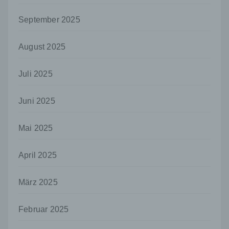
unserer Dienste verhindert werden kann, und
diese Daten im Bedarfsfall ermöglichen,
September 2025
begangene Straftaten aufzuklären. Insofern ist die
Speicherung dieser Daten zur Absicherung des für
die Verarbeitung Verantwortlichen erforderlich.
August 2025
Eine Weitergabe dieser Daten an Dritte erfolgt
grundsätzlich nicht, sofern keine gesetzliche
Juli 2025
Pflicht zur Weitergabe besteht oder die Weitergabe
der Strafverfolgung dient.
Juni 2025
Die Registrierung der betroffenen Person unter
freiwilliger Angabe personenbezogener Daten
dient dem für die Verarbeitung Verantwortlichen
Mai 2025
dazu, der betroffenen Person Inhalte oder
Leistungen anzubieten, die aufgrund der Natur der
April 2025
Sache nur registrierten Benutzern angeboten
werden können. Registrierten Personen steht die
Möglichkeit frei, die bei der Registrierung
März 2025
angegebenen personenbezogenen Daten
jederzeit abzuändern oder vollständig aus dem
Datenbestand des für die Verarbeitung
Februar 2025
Verantwortlichen löschen zu lassen.