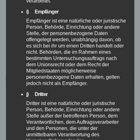
Ems wegen Unwetter unterbrochen –
verarbeitet.
Fortsetzung am Sonntag geplant
i) Empfänger
Empfänger ist eine natürliche oder juristische
25. AUG. 2024
Person, Behörde, Einrichtung oder andere
Wegen der aktuellen Unwetterlage wurde der
Stelle, der personenbezogene Daten
offengelegt werden, unabhängig davon, ob
Bartholomäusmarkt in Bad Ems am Samstagabend
es sich bei ihr um einen Dritten handelt oder
vorzeitig beendet. Mehrere umgestürzte Bäume und
nicht. Behörden, die im Rahmen eines
bestimmten Untersuchungsauftrags nach
abgebrochene Äste in und um Bad Ems veranlassten
dem Unionsrecht oder dem Recht der
den Sicherheitsstab, bestehend aus…
Mitgliedstaaten möglicherweise
personenbezogene Daten erhalten, gelten
jedoch nicht als Empfänger.
j) Dritter
Dritter ist eine natürliche oder juristische
Person, Behörde, Einrichtung oder andere
Stelle außer der betroffenen Person, dem
Verantwortlichen, dem Auftragsverarbeiter
und den Personen, die unter der
unmittelbaren Verantwortung des