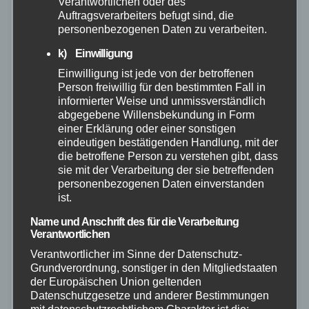
Verantwortlichen oder des
Auftragsverarbeiters befugt sind, die
personenbezogenen Daten zu verarbeiten.
k) Einwilligung
Einwilligung ist jede von der betroffenen
Person freiwillig für den bestimmten Fall in
informierter Weise und unmissverständlich
abgegebene Willensbekundung in Form
VERANSTALTUNGEN
einer Erklärung oder einer sonstigen
Team aus Marktredwitz gewinnt die 3.
eindeutigen bestätigenden Handlung, mit der
die betroffene Person zu verstehen gibt, dass
Deutsche Meisterschaft im
sie mit der Verarbeitung der sie betreffenden
Schneepflugfahren
personenbezogenen Daten einverstanden
ist.
17. SEP. 2023
Name und Anschrift des für die Verarbeitung
Julian Scharf ist der beste Schneepflugfahrer
Verantwortlichen
Deutschlands. Bei der „3. Deutschen Meisterschaft im
Verantwortlicher im Sinne der Datenschutz-
Grundverordnung, sonstiger in den Mitgliedstaaten
Schneepflugfahren“, die an diesem Samstag, 16.
der Europäischen Union geltenden
September 2023, von der Niederlassung (NL) West
Datenschutzgesetze und anderer Bestimmungen