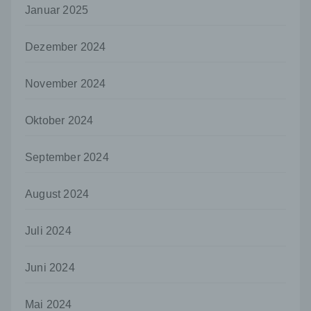
Januar 2025
Der für die Verarbeitung Verantwortliche erteilt
jeder betroffenen Person jederzeit auf Anfrage
Auskunft darüber, welche personenbezogenen
Dezember 2024
Daten über die betroffene Person gespeichert sind.
Ferner berichtigt oder löscht der für die
Verarbeitung Verantwortliche personenbezogene
November 2024
Daten auf Wunsch oder Hinweis der betroffenen
Person, soweit dem keine gesetzlichen
Oktober 2024
Aufbewahrungspflichten entgegenstehen. Die
Gesamtheit der Mitarbeiter des für die Verarbeitung
Verantwortlichen stehen der betroffenen Person in
September 2024
diesem Zusammenhang als Ansprechpartner zur
Verfügung.
August 2024
Kontaktmöglichkeit über die Internetseite
Die Internetseite enthält aufgrund von gesetzlichen
Juli 2024
Vorschriften Angaben, die eine schnelle
elektronische Kontaktaufnahme zu unserem
Unternehmen sowie eine unmittelbare
Juni 2024
Kommunikation mit uns ermöglichen, was
ebenfalls eine allgemeine Adresse der
Mai 2024
sogenannten elektronischen Post (E-Mail-