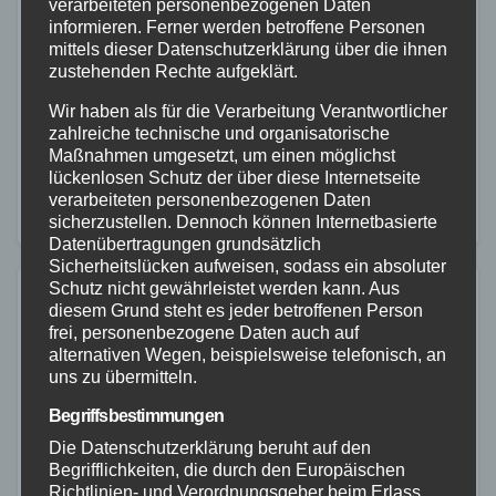
verarbeiteten personenbezogenen Daten
mit Unfall und Festnahme
informieren. Ferner werden betroffene Personen
mittels dieser Datenschutzerklärung über die ihnen
24. JULI 2026
zustehenden Rechte aufgeklärt.
Eine Flucht vor der Polizei hat am Mittwoch,
Wir haben als für die Verarbeitung Verantwortlicher
22.07.2026, in Koblenz zu einem Verkehrsunfall mit
zahlreiche technische und organisatorische
einer verletzten Motorradfahrerin geführt. Der
Maßnahmen umgesetzt, um einen möglichst
lückenlosen Schutz der über diese Internetseite
Tatverdächtige konnte wenig später nach einer
verarbeiteten personenbezogenen Daten
Fahndung festgenommen werden. Der…
sicherzustellen. Dennoch können Internetbasierte
Datenübertragungen grundsätzlich
Sicherheitslücken aufweisen, sodass ein absoluter
Schutz nicht gewährleistet werden kann. Aus
diesem Grund steht es jeder betroffenen Person
frei, personenbezogene Daten auch auf
alternativen Wegen, beispielsweise telefonisch, an
uns zu übermitteln.
Begriffsbestimmungen
Die Datenschutzerklärung beruht auf den
Begrifflichkeiten, die durch den Europäischen
Richtlinien- und Verordnungsgeber beim Erlass