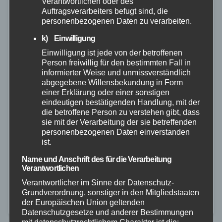
Verantwortlichen oder des
Auftragsverarbeiters befugt sind, die
personenbezogenen Daten zu verarbeiten.
k) Einwilligung
Einwilligung ist jede von der betroffenen
ALTENKIRCHEN
FEUERWEHR
POLIZEI
RETTUNGSDIENST
Person freiwillig für den bestimmten Fall in
informierter Weise und unmissverständlich
Wohnhausbrand in Elkenroth:
abgegebene Willensbekundung in Form
Feuerwehr verhindert Ausbreitung –
einer Erklärung oder einer sonstigen
eindeutigen bestätigenden Handlung, mit der
Einsatzkraft verletzt
die betroffene Person zu verstehen gibt, dass
sie mit der Verarbeitung der sie betreffenden
20. JULI 2026
personenbezogenen Daten einverstanden
ist.
Ein Wohnhausbrand hat am Abend des 18.07.2026
die Feuerwehr in Elkenroth über mehrere Stunden
Name und Anschrift des für die Verarbeitung
Verantwortlichen
gefordert. Der Alarm für die Einheit Elkenroth, ein
Verantwortlicher im Sinne der Datenschutz-
Löschfahrzeug aus Kausen sowie die Drehleiter aus
Grundverordnung, sonstiger in den Mitgliedstaaten
der Europäischen Union geltenden
Betzdorf…
Datenschutzgesetze und anderer Bestimmungen