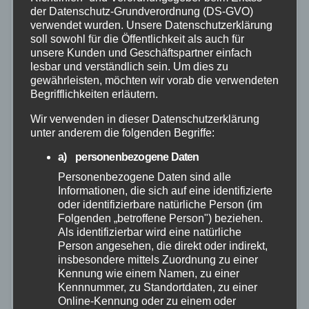
der Datenschutz-Grundverordnung (DS-GVO)
verwendet wurden. Unsere Datenschutzerklärung
soll sowohl für die Öffentlichkeit als auch für
unsere Kunden und Geschäftspartner einfach
lesbar und verständlich sein. Um dies zu
gewährleisten, möchten wir vorab die verwendeten
Begrifflichkeiten erläutern.
POLIZEI
Falscher Polizeibeamter: 17-jähriger
Wir verwenden in dieser Datenschutzerklärung
unter anderem die folgenden Begriffe:
mutmaßlicher Betrüger in Elz
a) personenbezogene Daten
festgenommen
Personenbezogene Daten sind alle
Informationen, die sich auf eine identifizierte
24. JULI 2026
oder identifizierbare natürliche Person (im
Ermittlern der Staatsanwaltschaft Wiesbaden und des
Folgenden „betroffene Person") beziehen.
Polizeipräsidiums Westhessen ist am Dienstag,
Als identifizierbar wird eine natürliche
Person angesehen, die direkt oder indirekt,
21.07.2026, ein Schlag gegen mutmaßliche Betrüger
insbesondere mittels Zuordnung zu einer
gelungen. In Elz wurde ein 17-Jähriger
Kennung wie einem Namen, zu einer
Kennnummer, zu Standortdaten, zu einer
festgenommen, der im Zusammenhang mit
Online-Kennung oder zu einem oder