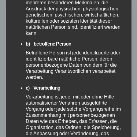
Betrugsmaschen durch…
mehreren besonderen Merkmalen, die
Ausdruck der physischen, physiologischen,
genetischen, psychischen, wirtschaftlichen,
kulturellen oder sozialen Identität dieser
natürlichen Person sind, identifiziert werden
kann.
b) betroffene Person
Betroffene Person ist jede identifizierte oder
identifizierbare natürliche Person, deren
personenbezogene Daten von dem für die
Verarbeitung Verantwortlichen verarbeitet
werden.
c) Verarbeitung
Verarbeitung ist jeder mit oder ohne Hilfe
automatisierter Verfahren ausgeführte
Vorgang oder jede solche Vorgangsreihe im
MAYEN-KOBLENZ
POLIZEI
RETTUNGSDIENST
Zusammenhang mit personenbezogenen
Daten wie das Erheben, das Erfassen, die
Motorradfahrer stirbt Wochen nach
Organisation, das Ordnen, die Speicherung,
Unfall auf der B256 – Polizei sucht
die Anpassung oder Veränderung, das