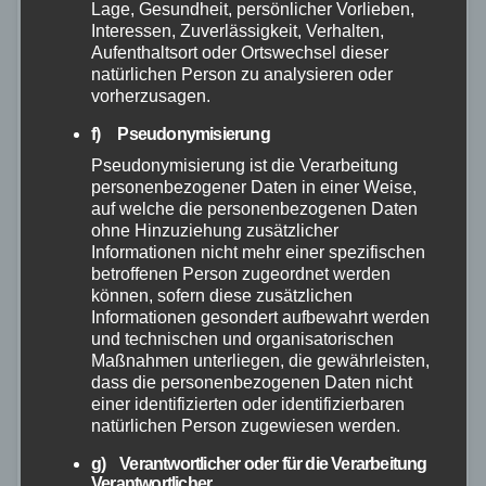
Lage, Gesundheit, persönlicher Vorlieben,
Interessen, Zuverlässigkeit, Verhalten,
Aufenthaltsort oder Ortswechsel dieser
natürlichen Person zu analysieren oder
vorherzusagen.
f) Pseudonymisierung
POLIZEI
RETTUNGSDIENST
RHEIN-LAHN
Pseudonymisierung ist die Verarbeitung
personenbezogener Daten in einer Weise,
Schwerer Motorradunfall auf der B417:
auf welche die personenbezogenen Daten
Fahranfänger nur Stunden nach
ohne Hinzuziehung zusätzlicher
Informationen nicht mehr einer spezifischen
Führerschein verletzt
betroffenen Person zugeordnet werden
können, sofern diese zusätzlichen
21. JULI 2026
Informationen gesondert aufbewahrt werden
und technischen und organisatorischen
Ein 20-jähriger Motorradfahrer aus dem Rheingau-
Maßnahmen unterliegen, die gewährleisten,
Taunus-Kreis ist am Montag, 20. Juli, bei einem
dass die personenbezogenen Daten nicht
einer identifizierten oder identifizierbaren
Verkehrsunfall auf der B417 schwer verletzt worden.
natürlichen Person zugewiesen werden.
Besonders tragisch: Der junge Mann hatte seine
g) Verantwortlicher oder für die Verarbeitung
Motorrad-Fahrerlaubnis erst wenige…
Verantwortlicher