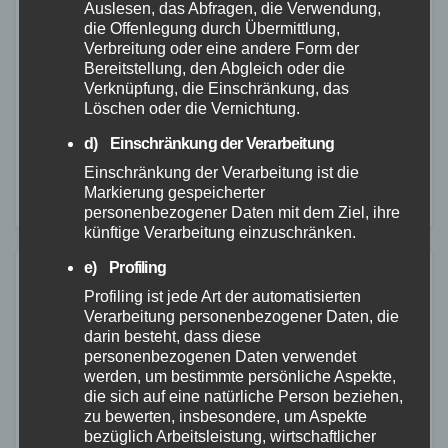
Auslesen, das Abfragen, die Verwendung,
weitere Zeugen
die Offenlegung durch Übermittlung,
Verbreitung oder eine andere Form der
21. JULI 2026
Bereitstellung, den Abgleich oder die
Ein Verkehrsunfall auf der B256 bei Plaidt hat nun
Verknüpfung, die Einschränkung, das
Löschen oder die Vernichtung.
doch ein tödliches Ende genommen. Ein 67-jähriger
d) Einschränkung der Verarbeitung
Fahrer eines Kleinkraftrades, der zunächst nur leicht
Einschränkung der Verarbeitung ist die
verletzt schien, ist in den Wochen nach…
Markierung gespeicherter
personenbezogener Daten mit dem Ziel, ihre
künftige Verarbeitung einzuschränken.
e) Profiling
Profiling ist jede Art der automatisierten
Verarbeitung personenbezogener Daten, die
darin besteht, dass diese
personenbezogenen Daten verwendet
werden, um bestimmte persönliche Aspekte,
die sich auf eine natürliche Person beziehen,
zu bewerten, insbesondere, um Aspekte
bezüglich Arbeitsleistung, wirtschaftlicher