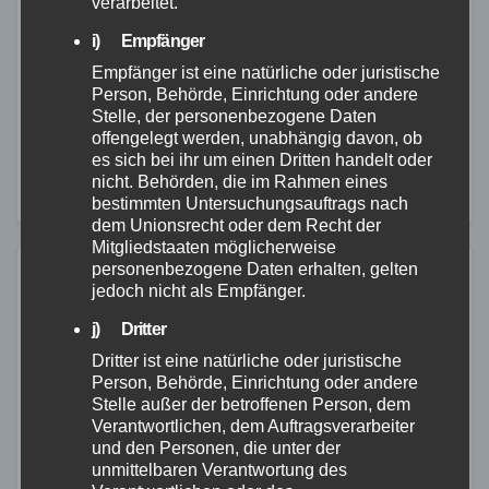
verarbeitet.
21. JULI 2026
i) Empfänger
Die Jugendfeuerwehr der Verbandsgemeinde Asbach
Empfänger ist eine natürliche oder juristische
Person, Behörde, Einrichtung oder andere
verfügt ab sofort über ein neues
Stelle, der personenbezogene Daten
Mannschaftstransportfahrzeug (MTF). Das Fahrzeug
offengelegt werden, unabhängig davon, ob
es sich bei ihr um einen Dritten handelt oder
war zuvor als Dienstwagen der
nicht. Behörden, die im Rahmen eines
Verbandsgemeindeverwaltung im Einsatz und wurde
bestimmten Untersuchungsauftrags nach
dem Unionsrecht oder dem Recht der
nun offiziell an die Nachwuchsorganisation…
Mitgliedstaaten möglicherweise
personenbezogene Daten erhalten, gelten
jedoch nicht als Empfänger.
j) Dritter
Dritter ist eine natürliche oder juristische
Person, Behörde, Einrichtung oder andere
Stelle außer der betroffenen Person, dem
Verantwortlichen, dem Auftragsverarbeiter
und den Personen, die unter der
unmittelbaren Verantwortung des