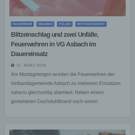
FEUERWEHR
NEUWIED
POLIZEI
RETTUNGSDIENST
Blitzeinschlag und zwei Unfälle,
Feuerwehren in VG Asbach im
Dauereinsatz
31. MÄRZ 2026
Am Montagmorgen wurden die Feuerwehren der
Verbandsgemeinde Asbach zu mehreren Einsätzen
nahezu gleichzeitig alarmiert. Neben einem
gemeldeten Dachstuhlbrand nach einem
Blitzeinschlag mussten auch zwei Verkehrsunfälle
abgearbeitet werden, bei denen insgesamt…