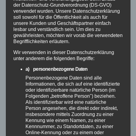
der Datenschutz-Grundverordnung (DS-GVO)
verwendet wurden. Unsere Datenschutzerklärung
soll sowohl für die Öffentlichkeit als auch für
unsere Kunden und Geschäftspartner einfach
lesbar und verständlich sein. Um dies zu
gewährleisten, möchten wir vorab die verwendeten
Begrifflichkeiten erläutern.
Wir verwenden in dieser Datenschutzerklärung
unter anderem die folgenden Begriffe:
FEUERWEHR
POLIZEI
RETTUNGSDIENST
WESTERWALD
a) personenbezogene Daten
Unfall auf der L299:
Personenbezogene Daten sind alle
Rettungshubschrauber im Einsatz –
Informationen, die sich auf eine identifizierte
oder identifizierbare natürliche Person (im
Fahrerin verletzt
Folgenden „betroffene Person") beziehen.
Als identifizierbar wird eine natürliche
27. MÄRZ 2026
Person angesehen, die direkt oder indirekt,
Am Donnerstagmorgen wurden die Feuerwehren
insbesondere mittels Zuordnung zu einer
Kennung wie einem Namen, zu einer
Rennerod und Seck um 09:47 Uhr gemeinsam mit
Kennnummer, zu Standortdaten, zu einer
dem DRK-Rettungsdienst und einem
Online-Kennung oder zu einem oder