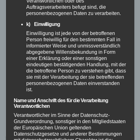
Verantwortlichen oder des
Auftragsverarbeiters befugt sind, die
personenbezogenen Daten zu verarbeiten.
k) Einwilligung
Einwilligung ist jede von der betroffenen
Person freiwillig für den bestimmten Fall in
ZOLL
informierter Weise und unmissverständlich
Großfund am Flughafen Frankfurt: 654
abgegebene Willensbekundung in Form
einer Erklärung oder einer sonstigen
Kilogramm Marihuana unter
eindeutigen bestätigenden Handlung, mit der
Solarmodulen entdeckt
die betroffene Person zu verstehen gibt, dass
sie mit der Verarbeitung der sie betreffenden
personenbezogenen Daten einverstanden
26. MÄRZ 2026
ist.
Am 22. März 2026 hat der Frankfurter Zoll bei einer
Name und Anschrift des für die Verarbeitung
Kontrolle am Flughafen eine umfangreiche
Verantwortlichen
Luftfrachtsendung mit rund 654 Kilogramm Marihuana
Verantwortlicher im Sinne der Datenschutz-
sichergestellt. Die Cannabisblüten waren in 1.309
Grundverordnung, sonstiger in den Mitgliedstaaten
der Europäischen Union geltenden
luftdicht verschweißten Kunststoffpaketen…
Datenschutzgesetze und anderer Bestimmungen