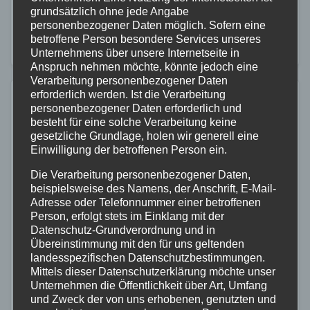
Westerburg (L288) zwischen den Abfahrten
grundsätzlich ohne jede Angabe
personenbezogener Daten möglich. Sofern eine
Guckheim und Westerburg-Wörth ein schwerer
betroffene Person besondere Services unseres
Verkehrsunfall im Gegenverkehr. Nach der Aufnahme
Unternehmens über unsere Internetseite in
Anspruch nehmen möchte, könnte jedoch eine
durch die…
Verarbeitung personenbezogener Daten
erforderlich werden. Ist die Verarbeitung
personenbezogener Daten erforderlich und
besteht für eine solche Verarbeitung keine
gesetzliche Grundlage, holen wir generell eine
Einwilligung der betroffenen Person ein.
Die Verarbeitung personenbezogener Daten,
beispielsweise des Namens, der Anschrift, E-Mail-
Adresse oder Telefonnummer einer betroffenen
Person, erfolgt stets im Einklang mit der
Datenschutz-Grundverordnung und in
Übereinstimmung mit den für uns geltenden
landesspezifischen Datenschutzbestimmungen.
Mittels dieser Datenschutzerklärung möchte unser
Unternehmen die Öffentlichkeit über Art, Umfang
und Zweck der von uns erhobenen, genutzten und