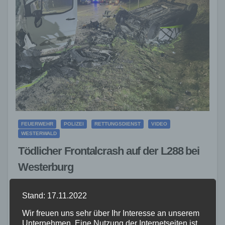
FEUERWEHR
POLIZEI
RETTUNGSDIENST
VIDEO
WESTERWALD
Tödlicher Frontalcrash auf der L288 bei
Westerburg
28. MÄRZ 2026
Stand: 17.11.2022
Am Freitagabend, 27.03.2026, gegen 20:28 Uhr
Wir freuen uns sehr über Ihr Interesse an unserem
ereignete sich auf der Umgehungsstraße von
Unternehmen. Eine Nutzung der Internetseiten ist