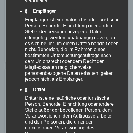
vermisst
verarbeitet.
i) Empfänger
27. MÄRZ 2026
Empfänger ist eine natürliche oder juristische
Am 23.03.2026, vermutlich gegen 10:00 Uhr, verließ
Person, Behörde, Einrichtung oder andere
die vermisste Brigitte S. ihr häusliches Umfeld in der
Stelle, der personenbezogene Daten
offengelegt werden, unabhängig davon, ob
Ortslage Mudersbach. Es wird angenommen, dass
es sich bei ihr um einen Dritten handelt oder
sie sich wie jeden Tag in Richtung der…
nicht. Behörden, die im Rahmen eines
bestimmten Untersuchungsauftrags nach
dem Unionsrecht oder dem Recht der
Mitgliedstaaten möglicherweise
personenbezogene Daten erhalten, gelten
jedoch nicht als Empfänger.
j) Dritter
Dritter ist eine natürliche oder juristische
Person, Behörde, Einrichtung oder andere
Stelle außer der betroffenen Person, dem
Verantwortlichen, dem Auftragsverarbeiter
und den Personen, die unter der
unmittelbaren Verantwortung des