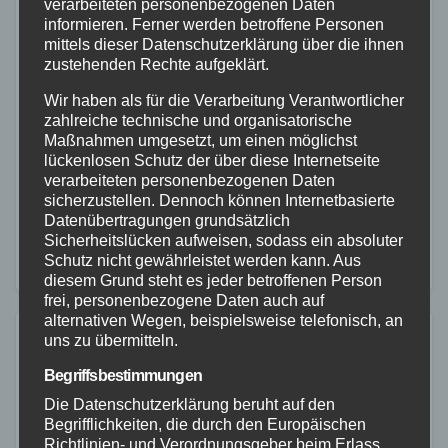
verarbeiteten personenbezogenen Daten
FEUERWEHR
POLIZEI
RETTUNGSDIENST
WESTERWALD
informieren. Ferner werden betroffene Personen
Auto brennt auf A3 vollständig aus –
mittels dieser Datenschutzerklärung über die ihnen
zustehenden Rechte aufgeklärt.
Fahrer bleibt unverletzt
Wir haben als für die Verarbeitung Verantwortlicher
27. MÄRZ 2026
zahlreiche technische und organisatorische
Maßnahmen umgesetzt, um einen möglichst
Am 26. März 2026 kam es gegen 16:50 Uhr auf der
lückenlosen Schutz der über diese Internetseite
BAB 3 in Fahrtrichtung Köln zu einem
verarbeiteten personenbezogenen Daten
sicherzustellen. Dennoch können Internetbasierte
Fahrzeugbrand. Nach ersten Erkenntnissen dürfte ein
Datenübertragungen grundsätzlich
technischer Defekt die Ursache gewesen sein.…
Sicherheitslücken aufweisen, sodass ein absoluter
Schutz nicht gewährleistet werden kann. Aus
diesem Grund steht es jeder betroffenen Person
frei, personenbezogene Daten auch auf
alternativen Wegen, beispielsweise telefonisch, an
uns zu übermitteln.
Begriffsbestimmungen
Die Datenschutzerklärung beruht auf den
Begrifflichkeiten, die durch den Europäischen
Richtlinien- und Verordnungsgeber beim Erlass