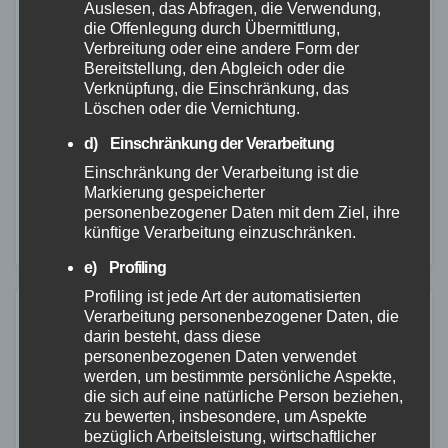
Auslesen, das Abfragen, die Verwendung,
Führungswechsel bei der Feuerwehr
die Offenlegung durch Übermittlung,
Verbreitung oder eine andere Form der
Roßbach: Neue Wehrführung gewählt
Bereitstellung, den Abgleich oder die
Verknüpfung, die Einschränkung, das
27. MÄRZ 2026
Löschen oder die Vernichtung.
Bei der jüngsten Versammlung der Löschgruppe
d) Einschränkung der Verarbeitung
Roßbach stand ein personeller Wechsel an der
Einschränkung der Verarbeitung ist die
Spitze der Einheit im Fokus. Nach neun Jahren
Markierung gespeicherter
personenbezogener Daten mit dem Ziel, ihre
engagierter Tätigkeit legte Wehrführer Jörg Heinze
künftige Verarbeitung einzuschränken.
sein Amt nieder.…
e) Profiling
Profiling ist jede Art der automatisierten
Verarbeitung personenbezogener Daten, die
darin besteht, dass diese
personenbezogenen Daten verwendet
werden, um bestimmte persönliche Aspekte,
die sich auf eine natürliche Person beziehen,
zu bewerten, insbesondere, um Aspekte
bezüglich Arbeitsleistung, wirtschaftlicher