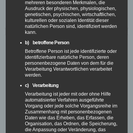
mehreren besonderen Merkmalen, die
Berufsfachschule (HBFS) Bad Kreuznach besuchten
Ausdruck der physischen, physiologischen,
mit großem Interesse den Polizeicampus Hahn. Ist es
genetischen, psychischen, wirtschaftlichen,
kulturellen oder sozialen Identität dieser
doch ihr großes Ziel, nach der…
natürlichen Person sind, identifiziert werden
kann.
b) betroffene Person
Betroffene Person ist jede identifizierte oder
identifizierbare natürliche Person, deren
personenbezogene Daten von dem für die
Verarbeitung Verantwortlichen verarbeitet
werden.
c) Verarbeitung
Verarbeitung ist jeder mit oder ohne Hilfe
automatisierter Verfahren ausgeführte
Vorgang oder jede solche Vorgangsreihe im
Zusammenhang mit personenbezogenen
Daten wie das Erheben, das Erfassen, die
Organisation, das Ordnen, die Speicherung,
die Anpassung oder Veränderung, das