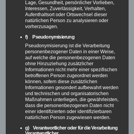
Lage, Gesundheit, persönlicher Vorlieben,
Interessen, Zuverlässigkeit, Verhalten,
Aufenthaltsort oder Ortswechsel dieser
natürlichen Person zu analysieren oder
vorherzusagen.
f) Pseudonymisierung
Pseudonymisierung ist die Verarbeitung
personenbezogener Daten in einer Weise,
auf welche die personenbezogenen Daten
ohne Hinzuziehung zusätzlicher
ALLGEMEIN
POLIZEI
Informationen nicht mehr einer spezifischen
Die häufigsten Schäden in der Kfz-
betroffenen Person zugeordnet werden
können, sofern diese zusätzlichen
Versicherung
Informationen gesondert aufbewahrt werden
und technischen und organisatorischen
22. FEB. 2023
Maßnahmen unterliegen, die gewährleisten,
LeasePlan betreut in Deutschland mehr als 120.000
dass die personenbezogenen Daten nicht
einer identifizierten oder identifizierbaren
gewerblich genutzte Fahrzeuge. Der Leasing- und
natürlichen Person zugewiesen werden.
Fuhrparkmanagement-Experte hat jetzt die Schäden
g) Verantwortlicher oder für die Verarbeitung
in der Voll- und Teilkaskoversicherung ausgewertet.
Verantwortlicher