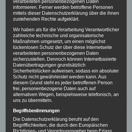
verarbeiteten personenbezogenen Daten
informieren. Ferner werden betroffene Personen
mittels dieser Datenschutzerklärung über die ihnen
zustehenden Rechte aufgeklärt.
Wir haben als für die Verarbeitung Verantwortlicher
ALLGEMEIN
FEUERWEHR
POLIZEI
RETTUNGSDIENST
zahlreiche technische und organisatorische
Streifenwagen verunfallt
Maßnahmen umgesetzt, um einen möglichst
lückenlosen Schutz der über diese Internetseite
13. APR. 2023
verarbeiteten personenbezogenen Daten
sicherzustellen. Dennoch können Internetbasierte
Heute Mittag kam es gegen 12.15 Uhr im
Datenübertragungen grundsätzlich
Kreuzungsbereich Friedrich-Ebert-
Sicherheitslücken aufweisen, sodass ein absoluter
Schutz nicht gewährleistet werden kann. Aus
Ring/Hohenzollernstraße in Koblenz zu einem
diesem Grund steht es jeder betroffenen Person
Verkehrsunfall, an dem ein in einer Einsatzfahrt
frei, personenbezogene Daten auch auf
alternativen Wegen, beispielsweise telefonisch, an
befindliches Polizeifahrzeug beteiligt war. Durch den
uns zu übermitteln.
Zusammenstoß mit einem…
Begriffsbestimmungen
Die Datenschutzerklärung beruht auf den
Begrifflichkeiten, die durch den Europäischen
Richtlinien- und Verordnungsgeber beim Erlass