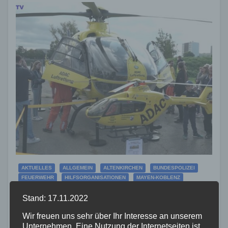
AKTUELLES
ALLGEMEIN
ALTENKIRCHEN
BUNDESPOLIZEI
FEUERWEHR
HILFSORGANISATIONEN
MAYEN-KOBLENZ
NEUWIED
POLIZEI
RETTUNGSDIENST
RHEIN-LAHN
THW
VIDEO
WESTERWALD
ZOLL
Stand: 17.11.2022
50 Jahre Luftrettung in Koblenz
Wir freuen uns sehr über Ihr Interesse an unserem
Unternehmen. Eine Nutzung der Internetseiten ist