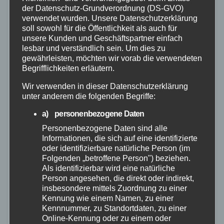
der Datenschutz-Grundverordnung (DS-GVO)
verwendet wurden. Unsere Datenschutzerklärung
soll sowohl für die Öffentlichkeit als auch für
unsere Kunden und Geschäftspartner einfach
lesbar und verständlich sein. Um dies zu
gewährleisten, möchten wir vorab die verwendeten
Begrifflichkeiten erläutern.
Wir verwenden in dieser Datenschutzerklärung
unter anderem die folgenden Begriffe:
a) personenbezogene Daten
Personenbezogene Daten sind alle
ALLGEMEIN
POLIZEI
Informationen, die sich auf eine identifizierte
oder identifizierbare natürliche Person (im
Mit mittlerem Bildungsabschluss zum
Folgenden „betroffene Person") beziehen.
Polizeikommissar
Als identifizierbar wird eine natürliche
Person angesehen, die direkt oder indirekt,
22. MÄRZ 2023
insbesondere mittels Zuordnung zu einer
Kennung wie einem Namen, zu einer
Die Schülerinnen und Schüler der Klasse
Kennnummer, zu Standortdaten, zu einer
"Polizeidienst und Verwaltung" der Höheren
Online-Kennung oder zu einem oder