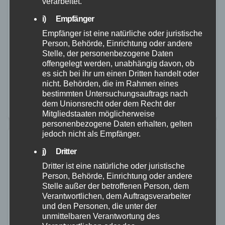
verarbeitet.
des Verkehrsgerichtstags
i) Empfänger
27. JAN. 2023
Empfänger ist eine natürliche oder juristische
Person, Behörde, Einrichtung oder andere
Promillegrenze für E-Scooter-Fahrende soll bleiben.
Stelle, der personenbezogene Daten
Technischer Zugang zu Fahrzeugdaten soll
offengelegt werden, unabhängig davon, ob
es sich bei ihr um einen Dritten handelt oder
standardisiert werden - TÜV-Verband empfiehlt die
nicht. Behörden, die im Rahmen eines
Einrichtung eines 'TrustCenters'. Verkehrsgerichtstag
bestimmten Untersuchungsauftrags nach
dem Unionsrecht oder dem Recht der
setzt klares Zeichen für die Verkehrssicherheit.
Mitgliedstaaten möglicherweise
personenbezogene Daten erhalten, gelten
jedoch nicht als Empfänger.
j) Dritter
Dritter ist eine natürliche oder juristische
Person, Behörde, Einrichtung oder andere
Stelle außer der betroffenen Person, dem
Verantwortlichen, dem Auftragsverarbeiter
und den Personen, die unter der
unmittelbaren Verantwortung des