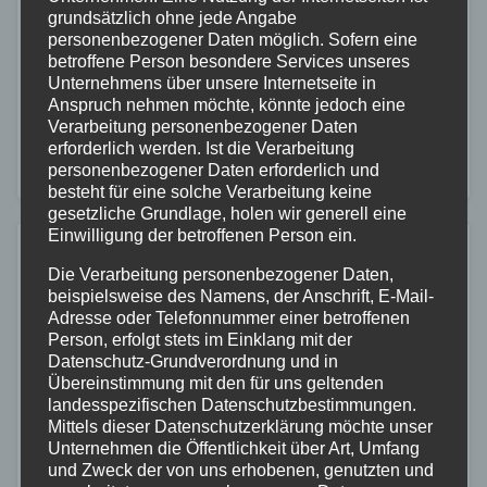
5. OKT. 2023
grundsätzlich ohne jede Angabe
personenbezogener Daten möglich. Sofern eine
Die Luftrettung in Koblenz feiert ein bemerkenswertes
betroffene Person besondere Services unseres
Jubiläum – 50 Jahre im Dienste der Rettung und
Unternehmens über unsere Internetseite in
Anspruch nehmen möchte, könnte jedoch eine
Sicherheit. Ein halbes Jahrhundert voller
Verarbeitung personenbezogener Daten
Einsatzbereitschaft und Hingabe für die
erforderlich werden. Ist die Verarbeitung
personenbezogener Daten erforderlich und
Gemeinschaft.
besteht für eine solche Verarbeitung keine
gesetzliche Grundlage, holen wir generell eine
Einwilligung der betroffenen Person ein.
Die Verarbeitung personenbezogener Daten,
beispielsweise des Namens, der Anschrift, E-Mail-
Adresse oder Telefonnummer einer betroffenen
Person, erfolgt stets im Einklang mit der
Datenschutz-Grundverordnung und in
Übereinstimmung mit den für uns geltenden
landesspezifischen Datenschutzbestimmungen.
Mittels dieser Datenschutzerklärung möchte unser
Unternehmen die Öffentlichkeit über Art, Umfang
und Zweck der von uns erhobenen, genutzten und