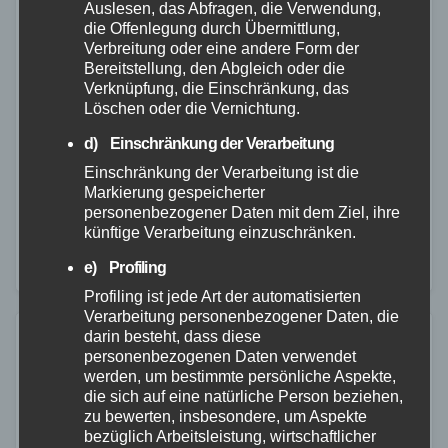
Auslesen, das Abfragen, die Verwendung,
ALLGEMEIN
die Offenlegung durch Übermittlung,
Gelbe Engel: Jeden Tag fast 10.000
Verbreitung oder eine andere Form der
Bereitstellung, den Abgleich oder die
Einsätze
Verknüpfung, die Einschränkung, das
Löschen oder die Vernichtung.
14. MÄRZ 2023
d) Einschränkung der Verarbeitung
Alle 9 Sekunden wird in Deutschland die ADAC
Einschränkung der Verarbeitung ist die
Pannenhilfe gerufen. Insgesamt absolvierten die
Markierung gespeicherter
Gelben Engel 3.413.488 Einsätze, aufgrund des
personenbezogener Daten mit dem Ziel, ihre
künftige Verarbeitung einzuschränken.
milden Winters im Januar und Februar 2022 knapp
e) Profiling
80.000 weniger als…
Profiling ist jede Art der automatisierten
Verarbeitung personenbezogener Daten, die
darin besteht, dass diese
personenbezogenen Daten verwendet
werden, um bestimmte persönliche Aspekte,
die sich auf eine natürliche Person beziehen,
zu bewerten, insbesondere, um Aspekte
bezüglich Arbeitsleistung, wirtschaftlicher