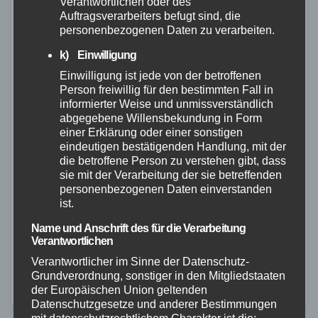
Verantwortlichen oder des
Auftragsverarbeiters befugt sind, die
personenbezogenen Daten zu verarbeiten.
k) Einwilligung
Einwilligung ist jede von der betroffenen
Person freiwillig für den bestimmten Fall in
informierter Weise und unmissverständlich
ALLGEMEIN
POLIZEI
abgegebene Willensbekundung in Form
Vorstellung des Polizeiberufs an der
einer Erklärung oder einer sonstigen
eindeutigen bestätigenden Handlung, mit der
Hochschule der Polizei Rheinland-Pfalz
die betroffene Person zu verstehen gibt, dass
sie mit der Verarbeitung der sie betreffenden
21. JAN. 2023
personenbezogenen Daten einverstanden
ist.
Die Hochschule der Polizei Rheinland-Pfalz lädt am
Freitag, den 3.Februar 2023 ab 16 Uhr, alle
Name und Anschrift des für die Verarbeitung
Verantwortlichen
Interessierten wie auch deren Eltern recht herzlich zu
Verantwortlicher im Sinne der Datenschutz-
einer Informationsveranstaltung zur Vorstellung des
Grundverordnung, sonstiger in den Mitgliedstaaten
der Europäischen Union geltenden
Polizeiberufs am…
Datenschutzgesetze und anderer Bestimmungen