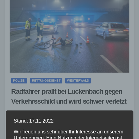
POLIZEI
RETTUNGSDIENST
WESTERWALD
Radfahrer prallt bei Luckenbach gegen
Verkehrsschild und wird schwer verletzt
26. MAI 2026
Stand: 17.11.2022
Am Sonntag, den 24.05.2026, kam es gegen 19:00
Uhr auf einem asphaltierten Wirtschaftsweg parallel
Wir freuen uns sehr über Ihr Interesse an unserem
Unternehmen. Eine Nutzung der Internetseiten ist