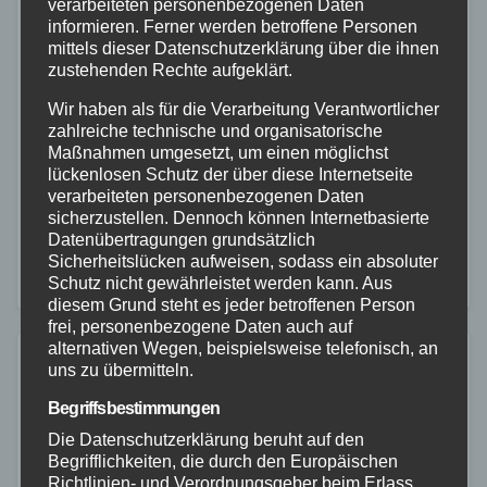
verarbeiteten personenbezogenen Daten
NEUWIED
POLIZEI
RETTUNGSDIENST
informieren. Ferner werden betroffene Personen
Schwerer Motorradunfall auf der L255
mittels dieser Datenschutzerklärung über die ihnen
zustehenden Rechte aufgeklärt.
bei Neustadt/Wied
Wir haben als für die Verarbeitung Verantwortlicher
26. MAI 2026
zahlreiche technische und organisatorische
Maßnahmen umgesetzt, um einen möglichst
Gegen 13:00 Uhr am gestrigen Montag, den
lückenlosen Schutz der über diese Internetseite
25.05.2026, kam es auf der Landstraße 255 zwischen
verarbeiteten personenbezogenen Daten
sicherzustellen. Dennoch können Internetbasierte
Wiedmühle und Neustadt/Wied zu einem schweren
Datenübertragungen grundsätzlich
Verkehrsunfall im Begegnungsverkehr. Nach
Sicherheitslücken aufweisen, sodass ein absoluter
Schutz nicht gewährleistet werden kann. Aus
bisherigen Erkenntnissen befuhr ein Motorrad…
diesem Grund steht es jeder betroffenen Person
frei, personenbezogene Daten auch auf
alternativen Wegen, beispielsweise telefonisch, an
uns zu übermitteln.
Begriffsbestimmungen
Die Datenschutzerklärung beruht auf den
Begrifflichkeiten, die durch den Europäischen
Richtlinien- und Verordnungsgeber beim Erlass