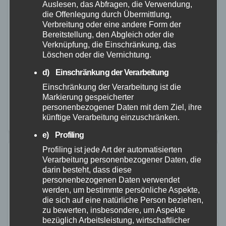
Auslesen, das Abfragen, die Verwendung,
Krankenfahrstuhl in Rhens gestohlen
die Offenlegung durch Übermittlung,
und angezündet
Verbreitung oder eine andere Form der
Bereitstellung, den Abgleich oder die
Verknüpfung, die Einschränkung, das
26. MAI 2026
Löschen oder die Vernichtung.
Am Sonntagmorgen wurde die Polizeiinspektion
d) Einschränkung der Verarbeitung
Boppard zu einem verbrannten Fahrzeug am Radweg
Einschränkung der Verarbeitung ist die
entlang des Rheinufers in Rhens gerufen. Vor Ort
Markierung gespeicherter
stellten die eingesetzten Beamten einen vollständig
personenbezogener Daten mit dem Ziel, ihre
künftige Verarbeitung einzuschränken.
ausgebrannten Krankenfahrstuhl fest. Nach…
e) Profiling
Profiling ist jede Art der automatisierten
Verarbeitung personenbezogener Daten, die
darin besteht, dass diese
personenbezogenen Daten verwendet
werden, um bestimmte persönliche Aspekte,
die sich auf eine natürliche Person beziehen,
zu bewerten, insbesondere, um Aspekte
bezüglich Arbeitsleistung, wirtschaftlicher