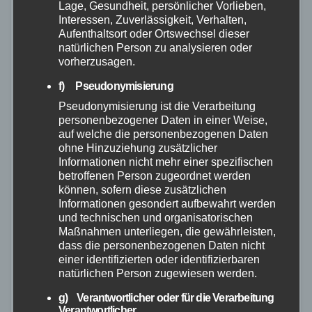
Lage, Gesundheit, persönlicher Vorlieben,
Interessen, Zuverlässigkeit, Verhalten,
Aufenthaltsort oder Ortswechsel dieser
natürlichen Person zu analysieren oder
vorherzusagen.
f) Pseudonymisierung
Pseudonymisierung ist die Verarbeitung
personenbezogener Daten in einer Weise,
FEUERWEHR
POLIZEI
RETTUNGSDIENST
WESTERWALD
auf welche die personenbezogenen Daten
Ultraleichtflugzeug überschlägt sich auf
ohne Hinzuziehung zusätzlicher
Informationen nicht mehr einer spezifischen
Flugplatz Ailertchen
betroffenen Person zugeordnet werden
können, sofern diese zusätzlichen
23. MAI 2026
Informationen gesondert aufbewahrt werden
und technischen und organisatorischen
Am heutigen Vormittag wurden die Feuerwehren der
Maßnahmen unterliegen, die gewährleisten,
Verbandsgemeinde Westerburg um 10:55 Uhr mit
dass die personenbezogenen Daten nicht
einer identifizierten oder identifizierbaren
dem Einsatzstichwort „Flugzeugunfall klein“ zum
natürlichen Person zugewiesen werden.
Flugplatz Flugplatz Ailertchen alarmiert. Als die ersten
g) Verantwortlicher oder für die Verarbeitung
Einsatzkräfte eintrafen, lag das Ultraleichtflugzeug…
Verantwortlicher