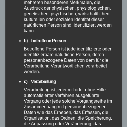
mehreren besonderen Merkmalen, die
Vermisstenfälle. Die meisten Betroffenen kehren nach
Ausdruck der physischen, physiologischen,
kurzer Zeit wohlbehalten…
genetischen, psychischen, wirtschaftlichen,
kulturellen oder sozialen Identität dieser
natürlichen Person sind, identifiziert werden
kann.
b) betroffene Person
Betroffene Person ist jede identifizierte oder
identifizierbare natürliche Person, deren
personenbezogene Daten von dem für die
Verarbeitung Verantwortlichen verarbeitet
werden.
c) Verarbeitung
Verarbeitung ist jeder mit oder ohne Hilfe
automatisierter Verfahren ausgeführte
Vorgang oder jede solche Vorgangsreihe im
Zusammenhang mit personenbezogenen
Daten wie das Erheben, das Erfassen, die
Organisation, das Ordnen, die Speicherung,
FEUERWEHR
MAYEN-KOBLENZ
POLIZEI
RETTUNGSDIENST
die Anpassung oder Veränderung, das