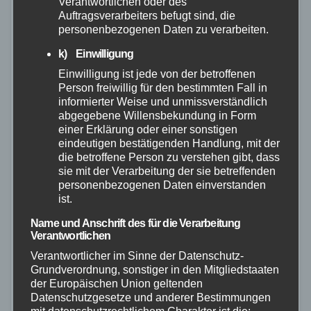
Verantwortlichen oder des
Auftragsverarbeiters befugt sind, die
personenbezogenen Daten zu verarbeiten.
k) Einwilligung
Einwilligung ist jede von der betroffenen
Person freiwillig für den bestimmten Fall in
informierter Weise und unmissverständlich
FEUERWEHR
WESTERWALD
abgegebene Willensbekundung in Form
Groß angelegte Brandschutzübung im
einer Erklärung oder einer sonstigen
eindeutigen bestätigenden Handlung, mit der
Haus Roßberg trainiert Ernstfall unter
die betroffene Person zu verstehen gibt, dass
sie mit der Verarbeitung der sie betreffenden
realistischen Bedingungen
personenbezogenen Daten einverstanden
ist.
22. MAI 2026
Name und Anschrift des für die Verarbeitung
Mit einem umfangreichen Kräfteansatz hat im Haus
Verantwortlichen
Roßberg eine groß angelegte Brandschutzübung der
Verantwortlicher im Sinne der Datenschutz-
Feuerwehr stattgefunden. Das Gebäude wird aktuell
Grundverordnung, sonstiger in den Mitgliedstaaten
der Europäischen Union geltenden
als Unterkunft für 41 Bewohner mit Fluchthintergrund
Datenschutzgesetze und anderer Bestimmungen
genutzt und stellte die…