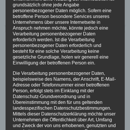
zur L281 in Richtung Luckenbach zu einem schweren
grundsätzlich ohne jede Angabe
Fahrradunfall. Nach bisherigen Erkenntnissen
personenbezogener Daten möglich. Sofern eine
betroffene Person besondere Services unseres
kollidierte ein 42-jähriger Radfahrer…
Unternehmens über unsere Internetseite in
Anspruch nehmen möchte, könnte jedoch eine
Verarbeitung personenbezogener Daten
erforderlich werden. Ist die Verarbeitung
personenbezogener Daten erforderlich und
besteht für eine solche Verarbeitung keine
gesetzliche Grundlage, holen wir generell eine
Einwilligung der betroffenen Person ein.
Die Verarbeitung personenbezogener Daten,
beispielsweise des Namens, der Anschrift, E-Mail-
Adresse oder Telefonnummer einer betroffenen
Person, erfolgt stets im Einklang mit der
Datenschutz-Grundverordnung und in
Übereinstimmung mit den für uns geltenden
landesspezifischen Datenschutzbestimmungen.
Mittels dieser Datenschutzerklärung möchte unser
Unternehmen die Öffentlichkeit über Art, Umfang
und Zweck der von uns erhobenen, genutzten und