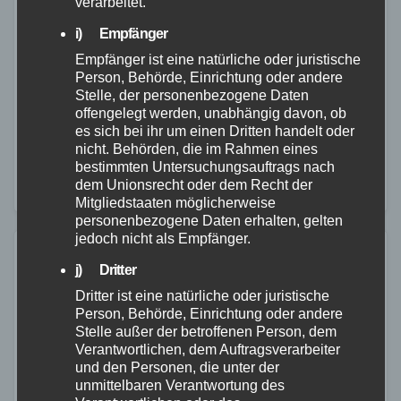
verarbeitet.
Verbandsgemeindegebiet Montabaur
i) Empfänger
22. MAI 2026
Empfänger ist eine natürliche oder juristische
Person, Behörde, Einrichtung oder andere
Christian Schmidtke, Leiter der Bambini-Feuerwehr,
Stelle, der personenbezogene Daten
erinnerte bei der Vorstellung an den Start im
offengelegt werden, unabhängig davon, ob
es sich bei ihr um einen Dritten handelt oder
vergangenen August. Seitdem ist die neue Gruppe für
nicht. Behörden, die im Rahmen eines
Mädchen und Jungen im Alter zwischen sechs und
bestimmten Untersuchungsauftrags nach
dem Unionsrecht oder dem Recht der
neun…
Mitgliedstaaten möglicherweise
personenbezogene Daten erhalten, gelten
jedoch nicht als Empfänger.
j) Dritter
Dritter ist eine natürliche oder juristische
Person, Behörde, Einrichtung oder andere
Stelle außer der betroffenen Person, dem
Verantwortlichen, dem Auftragsverarbeiter
und den Personen, die unter der
unmittelbaren Verantwortung des