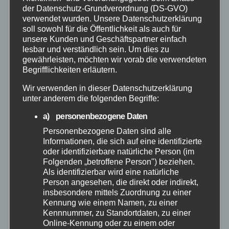
der Datenschutz-Grundverordnung (DS-GVO)
verwendet wurden. Unsere Datenschutzerklärung
soll sowohl für die Öffentlichkeit als auch für
unsere Kunden und Geschäftspartner einfach
lesbar und verständlich sein. Um dies zu
gewährleisten, möchten wir vorab die verwendeten
Begrifflichkeiten erläutern.
Wir verwenden in dieser Datenschutzerklärung
unter anderem die folgenden Begriffe:
POLIZEI
a) personenbezogene Daten
BKA startet Kampagne „Spurlos
Personenbezogene Daten sind alle
Verschwunden“ – Auch Cold Case aus
Informationen, die sich auf eine identifizierte
oder identifizierbare natürliche Person (im
Rheinland-Pfalz im Fokus
Folgenden „betroffene Person") beziehen.
Als identifizierbar wird eine natürliche
26. MAI 2026
Person angesehen, die direkt oder indirekt,
Jedes Jahr werden in Deutschland zehntausende
insbesondere mittels Zuordnung zu einer
Kennung wie einem Namen, zu einer
Kinder und Jugendliche als vermisst gemeldet. Allein
Kennnummer, zu Standortdaten, zu einer
im Jahr 2025 registrierte die Polizei rund 108.900
Online-Kennung oder zu einem oder