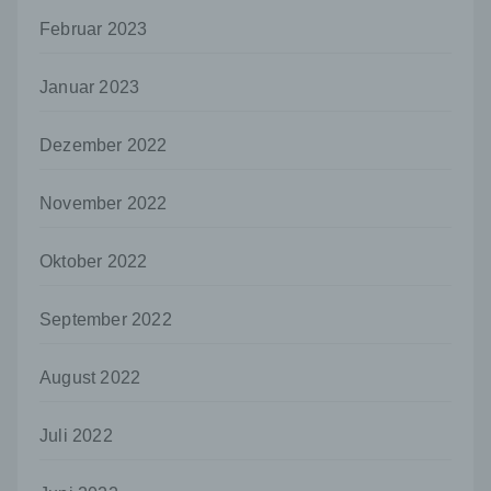
f) Pseudonymisierung
Februar 2023
Pseudonymisierung ist die Verarbeitung
personenbezogener Daten in einer Weise,
Januar 2023
auf welche die personenbezogenen Daten
ohne Hinzuziehung zusätzlicher
Informationen nicht mehr einer spezifischen
Dezember 2022
betroffenen Person zugeordnet werden
können, sofern diese zusätzlichen
Informationen gesondert aufbewahrt werden
November 2022
und technischen und organisatorischen
Maßnahmen unterliegen, die gewährleisten,
Oktober 2022
dass die personenbezogenen Daten nicht
einer identifizierten oder identifizierbaren
natürlichen Person zugewiesen werden.
September 2022
g) Verantwortlicher oder für die Verarbeitung
Verantwortlicher
August 2022
Verantwortlicher oder für die Verarbeitung
Verantwortlicher ist die natürliche oder
Juli 2022
juristische Person, Behörde, Einrichtung
oder andere Stelle, die allein oder
gemeinsam mit anderen über die Zwecke