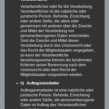
Verantwortlicher oder für die Verarbeitung
Verantwortlicher ist die natürliche oder
juristische Person, Behörde, Einrichtung
oder andere Stelle, die allein oder
gemeinsam mit anderen über die Zwecke
und Mittel der Verarbeitung von
personenbezogenen Daten entscheidet.
FEUERWEHR
POLIZEI
WESTERWALD
Sind die Zwecke und Mittel dieser
Aktuell: zwei Automaten gesprengt
Verarbeitung durch das Unionsrecht oder
das Recht der Mitgliedstaaten vorgegeben,
30. DEZ. 2022
so kann der Verantwortliche
beziehungsweise können die bestimmten
Nachdem es heute Nacht gegen 01.40 Uhr zu einer
Kriterien seiner Benennung nach dem
versuchten Sprengung eines Geldautomaten in
Unionsrecht oder dem Recht der
Mitgliedstaaten vorgesehen werden.
Selters (Unterwesterwald) kam, erfolgte um 03.54 Uhr
h) Auftragsverarbeiter
eine weitere Sprengung eines Automaten der
Auftragsverarbeiter ist eine natürliche oder
Sparkasse in Lutzerath…
juristische Person, Behörde, Einrichtung
oder andere Stelle, die personenbezogene
Daten im Auftrag des Verantwortlichen