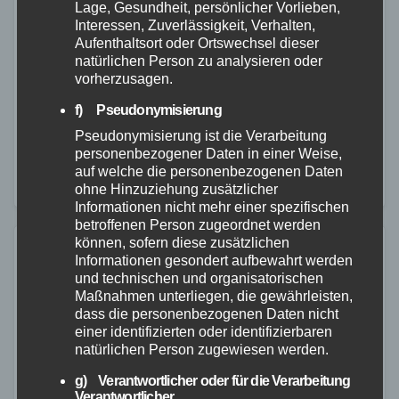
Lage, Gesundheit, persönlicher Vorlieben,
Görgeshausen
Interessen, Zuverlässigkeit, Verhalten,
Aufenthaltsort oder Ortswechsel dieser
30. DEZ. 2022
natürlichen Person zu analysieren oder
vorherzusagen.
Am 29.12.2022 um 17:50 Uhr kam es im
Einmündungsbereich der L 325 zur L 318 in
f) Pseudonymisierung
Görgeshausen zu einem Verkehrsunfall mit zwei
Pseudonymisierung ist die Verarbeitung
personenbezogener Daten in einer Weise,
verletzten Personen. Der 45-jährige
auf welche die personenbezogenen Daten
unfallverursachende PKW-Fahrer befuhr die…
ohne Hinzuziehung zusätzlicher
Informationen nicht mehr einer spezifischen
betroffenen Person zugeordnet werden
können, sofern diese zusätzlichen
Informationen gesondert aufbewahrt werden
und technischen und organisatorischen
Maßnahmen unterliegen, die gewährleisten,
dass die personenbezogenen Daten nicht
einer identifizierten oder identifizierbaren
natürlichen Person zugewiesen werden.
g) Verantwortlicher oder für die Verarbeitung
Verantwortlicher