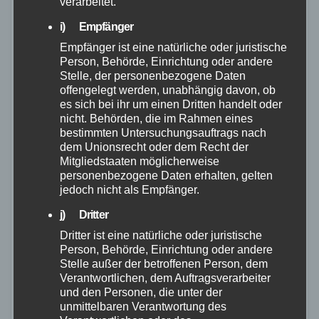
verarbeitet.
i) Empfänger
Empfänger ist eine natürliche oder juristische
Person, Behörde, Einrichtung oder andere
Stelle, der personenbezogene Daten
offengelegt werden, unabhängig davon, ob
es sich bei ihr um einen Dritten handelt oder
nicht. Behörden, die im Rahmen eines
bestimmten Untersuchungsauftrags nach
dem Unionsrecht oder dem Recht der
Mitgliedstaaten möglicherweise
personenbezogene Daten erhalten, gelten
jedoch nicht als Empfänger.
j) Dritter
NEUWIED
POLIZEI
Dritter ist eine natürliche oder juristische
FAKE-Urin bei Drogenkontrolle
Person, Behörde, Einrichtung oder andere
Stelle außer der betroffenen Person, dem
29. DEZ. 2022
Verantwortlichen, dem Auftragsverarbeiter
und den Personen, die unter der
Am Mittwochabend kontrollierten Polizeibeamte in
unmittelbaren Verantwortung des