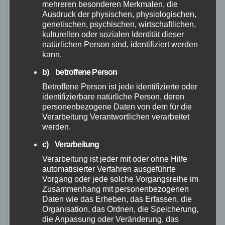
mehreren besonderen Merkmalen, die
Ausdruck der physischen, physiologischen,
genetischen, psychischen, wirtschaftlichen,
kulturellen oder sozialen Identität dieser
natürlichen Person sind, identifiziert werden
kann.
b) betroffene Person
Betroffene Person ist jede identifizierte oder
identifizierbare natürliche Person, deren
personenbezogene Daten von dem für die
Verarbeitung Verantwortlichen verarbeitet
ALTENKIRCHEN
POLIZEI
WESTERWALD
werden.
Alkohol und Drogen
c) Verarbeitung
30. DEZ. 2022
Verarbeitung ist jeder mit oder ohne Hilfe
automatisierter Verfahren ausgeführte
Am 29.12.2022 um 12:00 Uhr kontrollierten Beamte
Vorgang oder jede solche Vorgangsreihe im
der Polizei in Montabaur einen 47-jährigen PKW-
Zusammenhang mit personenbezogenen
Daten wie das Erheben, das Erfassen, die
Fahrer in der Von Bodelschwingh Straße. Dabei
Organisation, das Ordnen, die Speicherung,
wurde festgestellt, dass der beschuldigte Fahrer
die Anpassung oder Veränderung, das