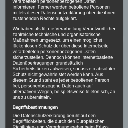
verarbeiteten personenbezogenen Daten
Zollfahndungsamtes Frankfurt am Main und des
informieren. Ferner werden betroffene Personen
Hessischen Landeskriminalamtes vom 30.12.2022.
mittels dieser Datenschutzerklärung über die ihnen
zustehenden Rechte aufgeklärt.
Zu einer Gesamtfreiheitsstrafe von sechs Jahren hat
Wir haben als für die Verarbeitung Verantwortlicher
das Landgericht Darmstadt am Donnerstag,
zahlreiche technische und organisatorische
22.12.2022, einen 23-Jährigen aus Rodgau…
Maßnahmen umgesetzt, um einen möglichst
lückenlosen Schutz der über diese Internetseite
verarbeiteten personenbezogenen Daten
sicherzustellen. Dennoch können Internetbasierte
Datenübertragungen grundsätzlich
Sicherheitslücken aufweisen, sodass ein absoluter
Schutz nicht gewährleistet werden kann. Aus
diesem Grund steht es jeder betroffenen Person
frei, personenbezogene Daten auch auf
alternativen Wegen, beispielsweise telefonisch, an
uns zu übermitteln.
Begriffsbestimmungen
Die Datenschutzerklärung beruht auf den
Begrifflichkeiten, die durch den Europäischen
Richtlinien- und Verordnungsgeber beim Erlass