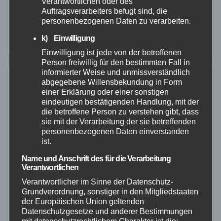
der Hönninger Straße in Hausen (Wied) einen 34 -
Verantwortlichen oder des
Auftragsverarbeiters befugt sind, die
jährigen PKW Fahrer. Hierbei stellten die Beamten
personenbezogenen Daten zu verarbeiten.
bei dem Fahrzeugführer drogentypische
k) Einwilligung
Beweisanzeichen fest. Im Rahmen der…
Einwilligung ist jede von der betroffenen
Person freiwillig für den bestimmten Fall in
informierter Weise und unmissverständlich
abgegebene Willensbekundung in Form
einer Erklärung oder einer sonstigen
eindeutigen bestätigenden Handlung, mit der
die betroffene Person zu verstehen gibt, dass
sie mit der Verarbeitung der sie betreffenden
personenbezogenen Daten einverstanden
ist.
Name und Anschrift des für die Verarbeitung
Verantwortlichen
Verantwortlicher im Sinne der Datenschutz-
Grundverordnung, sonstiger in den Mitgliedstaaten
der Europäischen Union geltenden
Datenschutzgesetze und anderer Bestimmungen