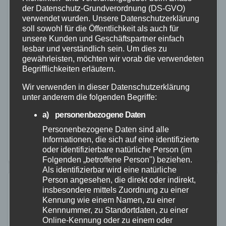
der Datenschutz-Grundverordnung (DS-GVO)
verwendet wurden. Unsere Datenschutzerklärung
ALTENKIRCHEN
POLIZEI
soll sowohl für die Öffentlichkeit als auch für
Urkundenfälschung und Unerlaubte
unsere Kunden und Geschäftspartner einfach
lesbar und verständlich sein. Um dies zu
Einreise
gewährleisten, möchten wir vorab die verwendeten
Begrifflichkeiten erläutern.
30. DEZ. 2022
Wir verwenden in dieser Datenschutzerklärung
Am Donnerstag, 29.12.2022, gegen 08.00 Uhr,
unter anderem die folgenden Begriffe:
beabsichtigte eine männliche Person, sich mittels
a) personenbezogene Daten
einer gefälschten bulgarischen Identitätskarte bei der
Personenbezogene Daten sind alle
Verbandsgemeindeverwaltung Altenkirchen-
Informationen, die sich auf eine identifizierte
oder identifizierbare natürliche Person (im
Flammersfeld anzumelden. Da die zuständige
Folgenden „betroffene Person") beziehen.
Mitarbeiterin der Verwaltung die Fälschung bemerkte,
Als identifizierbar wird eine natürliche
Person angesehen, die direkt oder indirekt,
…
insbesondere mittels Zuordnung zu einer
Kennung wie einem Namen, zu einer
Kennnummer, zu Standortdaten, zu einer
Online-Kennung oder zu einem oder