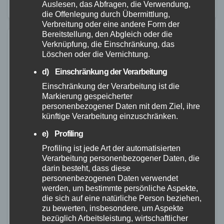
Auslesen, das Abfragen, die Verwendung,
merklich unter dem Einfluss…
die Offenlegung durch Übermittlung,
Verbreitung oder eine andere Form der
Bereitstellung, den Abgleich oder die
Verknüpfung, die Einschränkung, das
Löschen oder die Vernichtung.
d) Einschränkung der Verarbeitung
Einschränkung der Verarbeitung ist die
Markierung gespeicherter
personenbezogener Daten mit dem Ziel, ihre
künftige Verarbeitung einzuschränken.
e) Profiling
Profiling ist jede Art der automatisierten
Verarbeitung personenbezogener Daten, die
darin besteht, dass diese
personenbezogenen Daten verwendet
werden, um bestimmte persönliche Aspekte,
die sich auf eine natürliche Person beziehen,
FEUERWEHR
POLIZEI
RETTUNGSDIENST
WESTERWALD
zu bewerten, insbesondere, um Aspekte
Verkehrsunfall mit Personenschaden in
bezüglich Arbeitsleistung, wirtschaftlicher