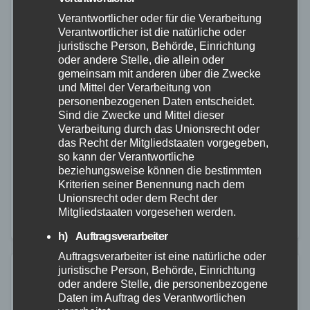
Verantwortlicher oder für die Verarbeitung
Verantwortlicher ist die natürliche oder
juristische Person, Behörde, Einrichtung
FEUERWEHR
WESTERWALD
oder andere Stelle, die allein oder
Feuerwehr Alpenrod erhält neues
gemeinsam mit anderen über die Zwecke
und Mittel der Verarbeitung von
Mannschaftstransportfahrzeug
personenbezogenen Daten entscheidet.
Sind die Zwecke und Mittel dieser
1. JULI 2026
Verarbeitung durch das Unionsrecht oder
Der Florianstag der Freiwilligen Feuerwehr Alpenrod
das Recht der Mitgliedstaaten vorgegeben,
so kann der Verantwortliche
stand in diesem Jahr ganz im Zeichen neuer Technik
beziehungsweise können die bestimmten
und der Anerkennung ehrenamtlichen Engagements.
Kriterien seiner Benennung nach dem
Unionsrecht oder dem Recht der
Neben der Übergabe eines neuen
Mitgliedstaaten vorgesehen werden.
Mannschaftstransportfahrzeugs (MTF) wurden
h) Auftragsverarbeiter
mehrere Feuerwehrangehörige…
Auftragsverarbeiter ist eine natürliche oder
juristische Person, Behörde, Einrichtung
oder andere Stelle, die personenbezogene
Daten im Auftrag des Verantwortlichen