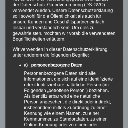
13. JULI 2026
der Datenschutz-Grundverordnung (DS-GVO)
Am Samstagmorgen, dem 11.07.2026, wurde die
verwendet wurden. Unsere Datenschutzerklärung
soll sowohl für die Öffentlichkeit als auch für
Feuerwehr Westerburg um 08:12 Uhr wegen eines
unsere Kunden und Geschäftspartner einfach
Wassereintritts im Keller des Westerwaldbades
lesbar und verständlich sein. Um dies zu
gewährleisten, möchten wir vorab die verwendeten
alarmiert. An der Einsatzstelle stellten die Kräfte
Begrifflichkeiten erläutern.
einen vollständig überfluteten Technikkeller fest.…
Wir verwenden in dieser Datenschutzerklärung
unter anderem die folgenden Begriffe:
a) personenbezogene Daten
Personenbezogene Daten sind alle
Informationen, die sich auf eine identifizierte
oder identifizierbare natürliche Person (im
Folgenden „betroffene Person") beziehen.
Als identifizierbar wird eine natürliche
Person angesehen, die direkt oder indirekt,
insbesondere mittels Zuordnung zu einer
Kennung wie einem Namen, zu einer
Kennnummer, zu Standortdaten, zu einer
Online-Kennung oder zu einem oder