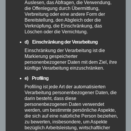
Auslesen, das Abfragen, die Verwendung,
die Offenlegung durch Übermittlung,
Verbreitung oder eine andere Form der
Bereitstellung, den Abgleich oder die
Verknüpfung, die Einschränkung, das
Löschen oder die Vernichtung.
d) Einschränkung der Verarbeitung
Einschränkung der Verarbeitung ist die
Markierung gespeicherter
personenbezogener Daten mit dem Ziel, ihre
künftige Verarbeitung einzuschränken.
e) Profiling
Profiling ist jede Art der automatisierten
Verarbeitung personenbezogener Daten, die
FEUERWEHR
POLIZEI
RETTUNGSDIENST
WESTERWALD
darin besteht, dass diese
LKW kracht in Renneroder
personenbezogenen Daten verwendet
werden, um bestimmte persönliche Aspekte,
Brunnenanlage – Zwei Autos beschädigt
die sich auf eine natürliche Person beziehen,
zu bewerten, insbesondere, um Aspekte
1. JULI 2026
bezüglich Arbeitsleistung, wirtschaftlicher