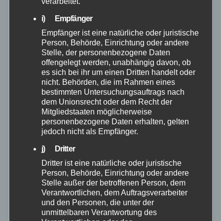
verarbeitet.
i) Empfänger
Empfänger ist eine natürliche oder juristische
Person, Behörde, Einrichtung oder andere
Stelle, der personenbezogene Daten
offengelegt werden, unabhängig davon, ob
es sich bei ihr um einen Dritten handelt oder
nicht. Behörden, die im Rahmen eines
bestimmten Untersuchungsauftrags nach
dem Unionsrecht oder dem Recht der
Mitgliedstaaten möglicherweise
personenbezogene Daten erhalten, gelten
jedoch nicht als Empfänger.
FEUERWEHR
RETTUNGSDIENST
WESTERWALD
Westerwaldkreis stärkt
j) Dritter
Katastrophenschutz und erweitert
Dritter ist eine natürliche oder juristische
Person, Behörde, Einrichtung oder andere
Ärzteförderung
Stelle außer der betroffenen Person, dem
Verantwortlichen, dem Auftragsverarbeiter
1. JULI 2026
und den Personen, die unter der
unmittelbaren Verantwortung des
Der Kreistag des Westerwaldkreises hat in seiner