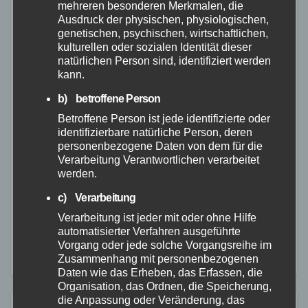
mehreren besonderen Merkmalen, die
Ausdruck der physischen, physiologischen,
genetischen, psychischen, wirtschaftlichen,
kulturellen oder sozialen Identität dieser
natürlichen Person sind, identifiziert werden
RETTUNGSDIENST
WESTERWALD
kann.
Kreisverwaltung des Westerwaldkreises
b) betroffene Person
verstärkt Rettungsdienst wegen
Betroffene Person ist jede identifizierte oder
erwarteter Hitzebelastung
identifizierbare natürliche Person, deren
personenbezogene Daten von dem für die
10. JULI 2026
Verarbeitung Verantwortlichen verarbeitet
werden.
Die Kreisverwaltung des Westerwaldkreises erhöht
c) Verarbeitung
vorübergehend die Zahl der eingesetzten
Verarbeitung ist jeder mit oder ohne Hilfe
Rettungsmittel im Rettungsdienstbereich Montabaur.
automatisierter Verfahren ausgeführte
Hintergrund sind die anhaltend hohen Temperaturen
Vorgang oder jede solche Vorgangsreihe im
Zusammenhang mit personenbezogenen
und die damit verbundenen möglichen Auswirkungen
Daten wie das Erheben, das Erfassen, die
auf die Gesundheit der…
Organisation, das Ordnen, die Speicherung,
die Anpassung oder Veränderung, das