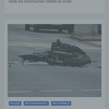
löste ein technischer Defekt an einer
Heuballenpresse das Feuer…
POLIZEI
RETTUNGSDIENST
WESTERWALD