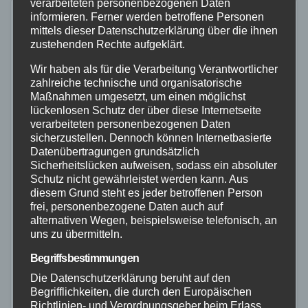
verarbeiteten personenbezogenen Daten
informieren. Ferner werden betroffene Personen
mittels dieser Datenschutzerklärung über die ihnen
zustehenden Rechte aufgeklärt.
Wir haben als für die Verarbeitung Verantwortlicher
zahlreiche technische und organisatorische
Maßnahmen umgesetzt, um einen möglichst
lückenlosen Schutz der über diese Internetseite
verarbeiteten personenbezogenen Daten
sicherzustellen. Dennoch können Internetbasierte
Datenübertragungen grundsätzlich
Sicherheitslücken aufweisen, sodass ein absoluter
Schutz nicht gewährleistet werden kann. Aus
diesem Grund steht es jeder betroffenen Person
frei, personenbezogene Daten auch auf
alternativen Wegen, beispielsweise telefonisch, an
uns zu übermitteln.
FEUERWEHR
WESTERWALD
Wasserschaden im Westerwaldbad:
Begriffsbestimmungen
Die Datenschutzerklärung beruht auf den
Technikkeller überflutet
Begrifflichkeiten, die durch den Europäischen
Richtlinien- und Verordnungsgeber beim Erlass