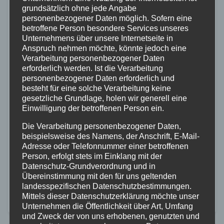
grundsätzlich ohne jede Angabe
personenbezogener Daten möglich. Sofern eine
betroffene Person besondere Services unseres
Unternehmens über unsere Internetseite in
Anspruch nehmen möchte, könnte jedoch eine
Verarbeitung personenbezogener Daten
erforderlich werden. Ist die Verarbeitung
FEUERWEHR
POLIZEI
RETTUNGSDIENST
WESTERWALD
personenbezogener Daten erforderlich und
besteht für eine solche Verarbeitung keine
Update: Aktuelle Vermisstensuche in
gesetzliche Grundlage, holen wir generell eine
Seck — Person gefunden
Einwilligung der betroffenen Person ein.
Die Verarbeitung personenbezogener Daten,
14. JULI 2026
beispielsweise des Namens, der Anschrift, E-Mail-
Seit den Nachmittagsstunden des 14.07.2026 wird
Adresse oder Telefonnummer einer betroffenen
Person, erfolgt stets im Einklang mit der
ein 89-jähriger Anwohner aus Seck vermisst. Mithilfe
Datenschutz-Grundverordnung und in
von Feuerwehrleuten, Polizeikräften und einem
Übereinstimmung mit den für uns geltenden
landesspezifischen Datenschutzbestimmungen.
Polizeihubschrauber werden aktuell umfangreiche
Mittels dieser Datenschutzerklärung möchte unser
Suchmaßnahmen im Bereich Seck und Umgebung
Unternehmen die Öffentlichkeit über Art, Umfang
und Zweck der von uns erhobenen, genutzten und
durchgeführt. Der…