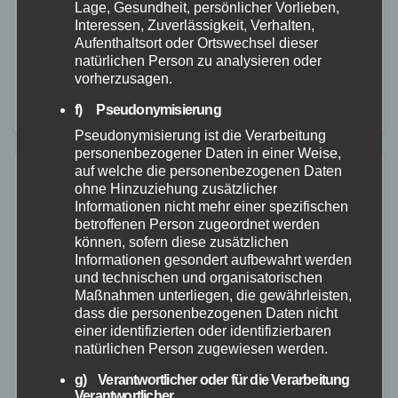
Am Montagvormittag wurde die Feuerwehr zu einem
Lage, Gesundheit, persönlicher Vorlieben,
Interessen, Zuverlässigkeit, Verhalten,
Einsatz in die Stadtmitte von Rennerod alarmiert. Auf
Aufenthaltsort oder Ortswechsel dieser
der Hauptstraße/B54 war ein LKW mit zwei
natürlichen Person zu analysieren oder
vorherzusagen.
abgestellten beziehungsweise stehenden PKWs
f) Pseudonymisierung
kollidiert und kam anschließend…
Pseudonymisierung ist die Verarbeitung
personenbezogener Daten in einer Weise,
auf welche die personenbezogenen Daten
ohne Hinzuziehung zusätzlicher
Informationen nicht mehr einer spezifischen
betroffenen Person zugeordnet werden
können, sofern diese zusätzlichen
Informationen gesondert aufbewahrt werden
und technischen und organisatorischen
Maßnahmen unterliegen, die gewährleisten,
dass die personenbezogenen Daten nicht
einer identifizierten oder identifizierbaren
natürlichen Person zugewiesen werden.
g) Verantwortlicher oder für die Verarbeitung
Verantwortlicher