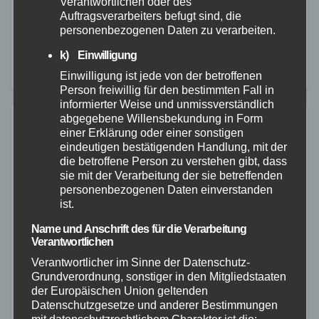
Verantwortlichen oder des
jüngsten Sitzung wichtige Entscheidungen für den
Auftragsverarbeiters befugt sind, die
personenbezogenen Daten zu verarbeiten.
Katastrophenschutz und die medizinische
Versorgung im Landkreis getroffen. Bereits vor
k) Einwilligung
Beginn der Sitzung wurden neue Einsatzfahrzeuge
Einwilligung ist jede von der betroffenen
Person freiwillig für den bestimmten Fall in
offiziell…
informierter Weise und unmissverständlich
abgegebene Willensbekundung in Form
einer Erklärung oder einer sonstigen
eindeutigen bestätigenden Handlung, mit der
die betroffene Person zu verstehen gibt, dass
sie mit der Verarbeitung der sie betreffenden
personenbezogenen Daten einverstanden
ist.
Name und Anschrift des für die Verarbeitung
Verantwortlichen
Verantwortlicher im Sinne der Datenschutz-
Grundverordnung, sonstiger in den Mitgliedstaaten
der Europäischen Union geltenden
Datenschutzgesetze und anderer Bestimmungen