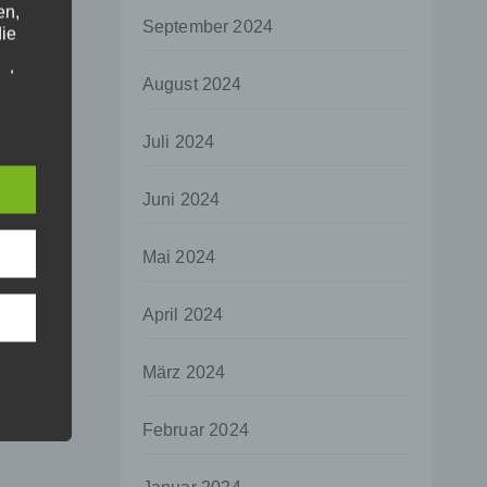
en,
September 2024
die
oder
August 2024
tung.
Juli 2024
er
Juni 2024
ung
Mai 2024
April 2024
hen,
März 2024
ng,
essen,
Februar 2024
ser