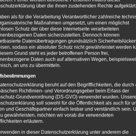
schutzerklärung über die ihnen zustehenden Rechte aufgeklärt
SDIENST
FEUERWEHR
NEUWIED
POLIZE
henbrand bei
Waldbrand bei
aben als für die Verarbeitung Verantwortlicher zahlreiche techn
dreis: Feuerwehr
Leutesdorf schnell
rganisatorische Maßnahmen umgesetzt, um einen möglichst
nlosen Schutz der über diese Internetseite verarbeiteten
ndert Übergreifen
gelöscht – Feuerw
nenbezogenen Daten sicherzustellen. Dennoch können
UG. 2026
7. AUG. 2026
Waldgebiet
warnt vor erhöhter
netbasierte Datenübertragungen grundsätzlich Sicherheitslücke
Brandgefahr
isen, sodass ein absoluter Schutz nicht gewährleistet werden k
iesem Grund steht es jeder betroffenen Person frei,
nenbezogene Daten auch auf alternativen Wegen, beispielswe
onisch, an uns zu übermitteln.
ffsbestimmungen
atenschutzerklärung beruht auf den Begrifflichkeiten, die durch
äischen Richtlinien- und Verordnungsgeber beim Erlass der
schutz-Grundverordnung (DS-GVO) verwendet wurden. Unser
schutzerklärung soll sowohl für die Öffentlichkeit als auch für u
n und Geschäftspartner einfach lesbar und verständlich sein.
zu gewährleisten, möchten wir vorab die verwendeten
flichkeiten erläutern.
erwenden in dieser Datenschutzerklärung unter anderem die