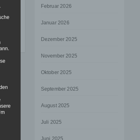
.
Februar 2026
I
ische
Januar 2026
ehr
Dezember 2025
n
ann.
November 2025
ise
Oktober 2025
 den
September 2025
e
August 2025
nsere
 Um
Juli 2025
Juni 2025