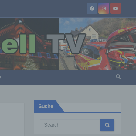
O
Suche