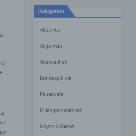
Kategorien
Aktuelles
15
e
Allgemein
Altenkirchen
und
h-
Bundespolizei
Feuerwehr
Hilfsorganisationen
dt
nen
Mayen-Koblenz
ich