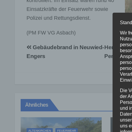
kontrolliert. Im Einsatz waren rund 40
Einsatzkräfte der Feuerwehr sowie
Polizei und Rettungsdienst.
Ein
Stand
Don
(PM FW VG Asbach)
Wir f
Nutzu
perso
Beitragsnavigation
Gebäudebrand in Neuwied-
Herunterge
beson
Engers
Personen
Anspr
perso
perso
Verar
Einwi
Die V
der A
Perso
Ähnliches
und i
Daten
unser
uns e
ALTENKIRCHEN
FEUERWEHR
FEUERW
infor