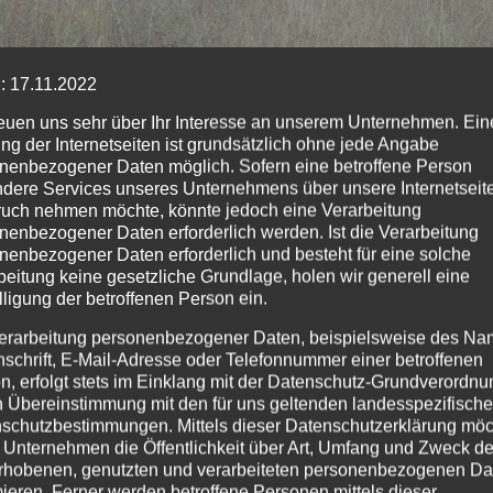
e Fläche von rund 1.200 Quadratmetern brannte am
: 17.11.2022
nerstagnachmittag.
reuen uns sehr über Ihr Interesse an unserem Unternehmen. Ein
ng der Internetseiten ist grundsätzlich ohne jede Angabe
nenbezogener Daten möglich. Sofern eine betroffene Person
fallene Zigarette ursächlich für Verkehrsunfall mit
dere Services unseres Unternehmens über unsere Internetseite
schaden
uch nehmen möchte, könnte jedoch eine Verarbeitung
nenbezogener Daten erforderlich werden. Ist die Verarbeitung
nenbezogener Daten erforderlich und besteht für eine solche
beitung keine gesetzliche Grundlage, holen wir generell eine
lligung der betroffenen Person ein.
erarbeitung personenbezogener Daten, beispielsweise des Na
nschrift, E-Mail-Adresse oder Telefonnummer einer betroffenen
n, erfolgt stets im Einklang mit der Datenschutz-Grundverordnu
n Übereinstimmung mit den für uns geltenden landesspezifisch
schutzbestimmungen. Mittels dieser Datenschutzerklärung mö
 Unternehmen die Öffentlichkeit über Art, Umfang und Zweck de
rhobenen, genutzten und verarbeiteten personenbezogenen Da
EHR
NEUWIED
POLIZEI
mieren. Ferner werden betroffene Personen mittels dieser