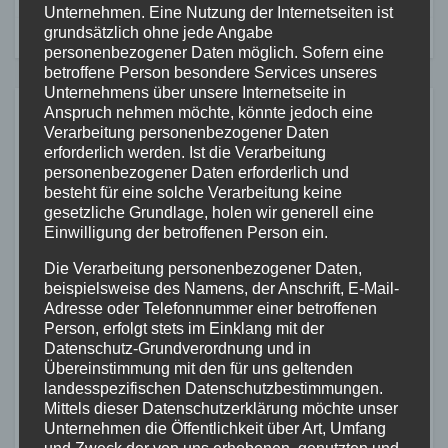
Unternehmen. Eine Nutzung der Internetseiten ist
grundsätzlich ohne jede Angabe
personenbezogener Daten möglich. Sofern eine
betroffene Person besondere Services unseres
Unternehmens über unsere Internetseite in
Anspruch nehmen möchte, könnte jedoch eine
Ähnliches
Verarbeitung personenbezogener Daten
erforderlich werden. Ist die Verarbeitung
personenbezogener Daten erforderlich und
besteht für eine solche Verarbeitung keine
gesetzliche Grundlage, holen wir generell eine
ALTENKIRCHEN
FEUERWEHR
POLIZEI
Einwilligung der betroffenen Person ein.
RETTUNGSDIENST
Containerbrand im
Die Verarbeitung personenbezogener Daten,
beispielsweise des Namens, der Anschrift, E-Mail-
Industriegebiet Horhausen:
Adresse oder Telefonnummer einer betroffenen
Feuerwehr verhindert weitere
Person, erfolgt stets im Einklang mit der
7. AUG. 2026
Ausbreitung
Datenschutz-Grundverordnung und in
Übereinstimmung mit den für uns geltenden
landesspezifischen Datenschutzbestimmungen.
Mittels dieser Datenschutzerklärung möchte unser
Unternehmen die Öffentlichkeit über Art, Umfang
und Zweck der von uns erhobenen, genutzten und