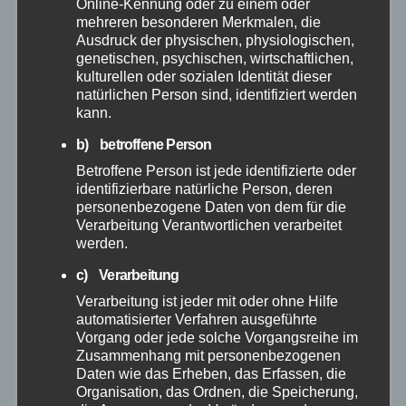
Online-Kennung oder zu einem oder
mehreren besonderen Merkmalen, die
Ausdruck der physischen, physiologischen,
Hilfsorganisationen
genetischen, psychischen, wirtschaftlichen,
kulturellen oder sozialen Identität dieser
Mayen-Koblenz
natürlichen Person sind, identifiziert werden
kann.
Neuwied
b) betroffene Person
Betroffene Person ist jede identifizierte oder
identifizierbare natürliche Person, deren
Polizei
personenbezogene Daten von dem für die
Verarbeitung Verantwortlichen verarbeitet
Rettungsdienst
werden.
c) Verarbeitung
Rhein-Lahn
Verarbeitung ist jeder mit oder ohne Hilfe
automatisierter Verfahren ausgeführte
THW
Vorgang oder jede solche Vorgangsreihe im
Zusammenhang mit personenbezogenen
Daten wie das Erheben, das Erfassen, die
Veranstaltungen
Organisation, das Ordnen, die Speicherung,