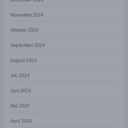
verarbeitet.
November 2024
i) Empfänger
Empfänger ist eine natürliche oder juristische
Person, Behörde, Einrichtung oder andere
Oktober 2024
Stelle, der personenbezogene Daten
offengelegt werden, unabhängig davon, ob
September 2024
es sich bei ihr um einen Dritten handelt oder
nicht. Behörden, die im Rahmen eines
bestimmten Untersuchungsauftrags nach
August 2024
dem Unionsrecht oder dem Recht der
Mitgliedstaaten möglicherweise
personenbezogene Daten erhalten, gelten
Juli 2024
jedoch nicht als Empfänger.
j) Dritter
Juni 2024
Dritter ist eine natürliche oder juristische
Person, Behörde, Einrichtung oder andere
Mai 2024
Stelle außer der betroffenen Person, dem
Verantwortlichen, dem Auftragsverarbeiter
April 2024
und den Personen, die unter der
unmittelbaren Verantwortung des