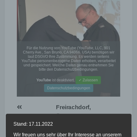
Für die Nutzung von YouTube (YouTube, LLC, 901
Cherry Ave., San Bruno, CA 94066, USA) benötigen wir
laut DSGVO Ihre Zustimmung. Es werden seitens
YouTube personenbezogene Daten erhoben, verarbeitet
und gespeichert. Welche Daten genau entnehmen Sie
bitte den Datenschutzbedingungen.
YouTube
ist deaktiviert.
✓ Zulassen
Datenschutzbedingungen
Beitragsnavigation
Freirachdorf,
Haiderbächer
Überflutung am
Stand: 17.11.2022
Olympics
20.05.2022
Wir freuen uns sehr über Ihr Interesse an unserem