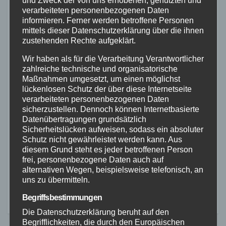
verarbeiteten personenbezogenen Daten
FEUERWEHR
NEUWIED
POLIZEI
RETTUNGSDIENST
informieren. Ferner werden betroffene Personen
Flächenbrand bei Oberdreis:
mittels dieser Datenschutzerklärung über die ihnen
Feuerwehr verhindert
zustehenden Rechte aufgeklärt.
Übergreifen auf Waldgebiet
7. AUG. 2026
Wir haben als für die Verarbeitung Verantwortlicher
zahlreiche technische und organisatorische
Maßnahmen umgesetzt, um einen möglichst
lückenlosen Schutz der über diese Internetseite
verarbeiteten personenbezogenen Daten
sicherzustellen. Dennoch können Internetbasierte
Datenübertragungen grundsätzlich
FEUERWEHR
NEUWIED
POLIZEI
Sicherheitslücken aufweisen, sodass ein absoluter
Waldbrand bei Leutesdorf
Schutz nicht gewährleistet werden kann. Aus
diesem Grund steht es jeder betroffenen Person
schnell gelöscht – Feuerwehr
frei, personenbezogene Daten auch auf
warnt vor erhöhter Brandgefahr
alternativen Wegen, beispielsweise telefonisch, an
7. AUG. 2026
uns zu übermitteln.
Begriffsbestimmungen
Die Datenschutzerklärung beruht auf den
Begrifflichkeiten, die durch den Europäischen