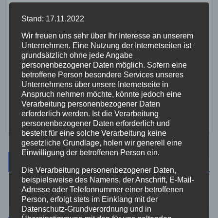
Stand: 17.11.2022
Wir freuen uns sehr über Ihr Interesse an unserem
Unternehmen. Eine Nutzung der Internetseiten ist
FEUERWEHR
NEUWIED
POLIZEI
grundsätzlich ohne jede Angabe
Waldbrand bei Leutesdorf
personenbezogener Daten möglich. Sofern eine
schnell gelöscht – Feuerwehr
betroffene Person besondere Services unseres
warnt vor erhöhter Brandgefahr
Unternehmens über unsere Internetseite in
7. AUG. 2026
Anspruch nehmen möchte, könnte jedoch eine
Verarbeitung personenbezogener Daten
erforderlich werden. Ist die Verarbeitung
personenbezogener Daten erforderlich und
besteht für eine solche Verarbeitung keine
gesetzliche Grundlage, holen wir generell eine
Einwilligung der betroffenen Person ein.
Suche
Die Verarbeitung personenbezogener Daten,
beispielsweise des Namens, der Anschrift, E-Mail-
Adresse oder Telefonnummer einer betroffenen
Person, erfolgt stets im Einklang mit der
Datenschutz-Grundverordnung und in