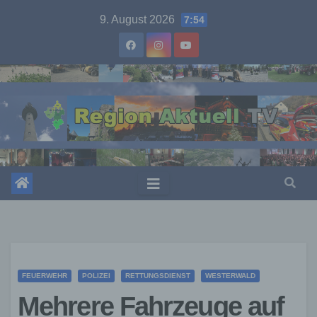
Skip
9. August 2026
7:54
to
content
FEUERWEHR
POLIZEI
RETTUNGSDIENST
WESTERWALD
Mehrere Fahrzeuge auf