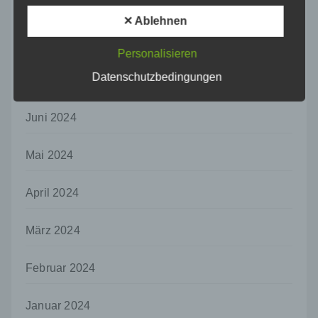
dass die personenbezogenen Daten nicht
September 2024
einer identifizierten oder identifizierbaren
✕ Ablehnen
natürlichen Person zugewiesen werden.
August 2024
Personalisieren
g) Verantwortlicher oder für die Verarbeitung
Verantwortlicher
Datenschutzbedingungen
Juli 2024
Verantwortlicher oder für die Verarbeitung
Verantwortlicher ist die natürliche oder
juristische Person, Behörde, Einrichtung
Juni 2024
oder andere Stelle, die allein oder
gemeinsam mit anderen über die Zwecke
Mai 2024
und Mittel der Verarbeitung von
personenbezogenen Daten entscheidet.
Sind die Zwecke und Mittel dieser
April 2024
Verarbeitung durch das Unionsrecht oder
das Recht der Mitgliedstaaten vorgegeben,
so kann der Verantwortliche
März 2024
beziehungsweise können die bestimmten
Kriterien seiner Benennung nach dem
Februar 2024
Unionsrecht oder dem Recht der
Mitgliedstaaten vorgesehen werden.
Januar 2024
h) Auftragsverarbeiter