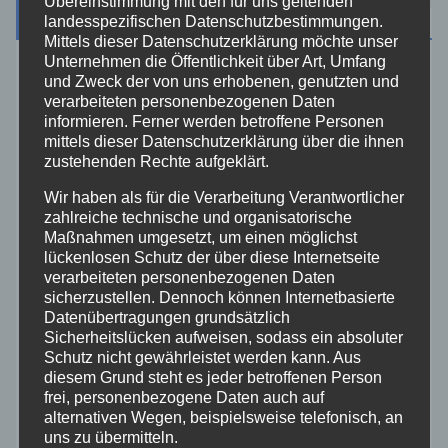
Übereinstimmung mit den für uns geltenden
Kategorien
landesspezifischen Datenschutzbestimmungen.
Mittels dieser Datenschutzerklärung möchte unser
Unternehmen die Öffentlichkeit über Art, Umfang
Aktuelles
und Zweck der von uns erhobenen, genutzten und
verarbeiteten personenbezogenen Daten
informieren. Ferner werden betroffene Personen
Allgemein
mittels dieser Datenschutzerklärung über die ihnen
zustehenden Rechte aufgeklärt.
Altenkirchen
Wir haben als für die Verarbeitung Verantwortlicher
zahlreiche technische und organisatorische
Maßnahmen umgesetzt, um einen möglichst
Bundespolizei
lückenlosen Schutz der über diese Internetseite
verarbeiteten personenbezogenen Daten
Feuerwehr
sicherzustellen. Dennoch können Internetbasierte
Datenübertragungen grundsätzlich
Sicherheitslücken aufweisen, sodass ein absoluter
Hilfsorganisationen
Schutz nicht gewährleistet werden kann. Aus
diesem Grund steht es jeder betroffenen Person
frei, personenbezogene Daten auch auf
Mayen-Koblenz
alternativen Wegen, beispielsweise telefonisch, an
uns zu übermitteln.