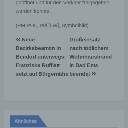
geöffnet und für den Verkehr freigegeben
werden konnte.
(PM POL, red [LW], Symbolbild)
Beitragsnavigation
Neue
Großeinsatz
Bezirksbeamtin in
nach tödlichem
Bendorf unterwegs:
Wohnhausbrand
Franziska Rufflett
in Bad Ems
setzt auf Bürgernähe
beendet
Ähnliches