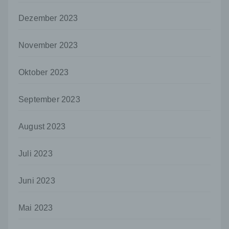
Auftragsverarbeiter ist eine natürliche oder
Dezember 2023
juristische Person, Behörde, Einrichtung
oder andere Stelle, die personenbezogene
Daten im Auftrag des Verantwortlichen
November 2023
verarbeitet.
i) Empfänger
Oktober 2023
Empfänger ist eine natürliche oder juristische
Person, Behörde, Einrichtung oder andere
September 2023
Stelle, der personenbezogene Daten
offengelegt werden, unabhängig davon, ob
es sich bei ihr um einen Dritten handelt oder
August 2023
nicht. Behörden, die im Rahmen eines
bestimmten Untersuchungsauftrags nach
Juli 2023
dem Unionsrecht oder dem Recht der
Mitgliedstaaten möglicherweise
personenbezogene Daten erhalten, gelten
Juni 2023
jedoch nicht als Empfänger.
j) Dritter
Mai 2023
Dritter ist eine natürliche oder juristische
Person, Behörde, Einrichtung oder andere