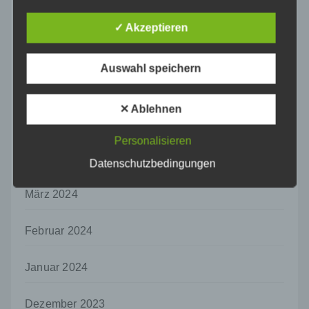
vorherzusagen.
August 2024
✓ Akzeptieren
f) Pseudonymisierung
Juli 2024
Pseudonymisierung ist die Verarbeitung
personenbezogener Daten in einer Weise,
Auswahl speichern
auf welche die personenbezogenen Daten
Juni 2024
ohne Hinzuziehung zusätzlicher
Informationen nicht mehr einer spezifischen
✕ Ablehnen
Mai 2024
betroffenen Person zugeordnet werden
können, sofern diese zusätzlichen
Personalisieren
Informationen gesondert aufbewahrt werden
April 2024
und technischen und organisatorischen
Datenschutzbedingungen
Maßnahmen unterliegen, die gewährleisten,
dass die personenbezogenen Daten nicht
März 2024
einer identifizierten oder identifizierbaren
natürlichen Person zugewiesen werden.
Februar 2024
g) Verantwortlicher oder für die Verarbeitung
Verantwortlicher
Januar 2024
Verantwortlicher oder für die Verarbeitung
Verantwortlicher ist die natürliche oder
juristische Person, Behörde, Einrichtung
Dezember 2023