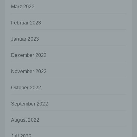
Person, Behörde, Einrichtung oder andere
März 2023
Stelle, der personenbezogene Daten
offengelegt werden, unabhängig davon, ob
es sich bei ihr um einen Dritten handelt oder
Februar 2023
nicht. Behörden, die im Rahmen eines
bestimmten Untersuchungsauftrags nach
Januar 2023
dem Unionsrecht oder dem Recht der
Mitgliedstaaten möglicherweise
personenbezogene Daten erhalten, gelten
Dezember 2022
jedoch nicht als Empfänger.
j) Dritter
November 2022
Dritter ist eine natürliche oder juristische
Person, Behörde, Einrichtung oder andere
Oktober 2022
Stelle außer der betroffenen Person, dem
Verantwortlichen, dem Auftragsverarbeiter
und den Personen, die unter der
September 2022
unmittelbaren Verantwortung des
Verantwortlichen oder des
August 2022
Auftragsverarbeiters befugt sind, die
personenbezogenen Daten zu verarbeiten.
Juli 2022