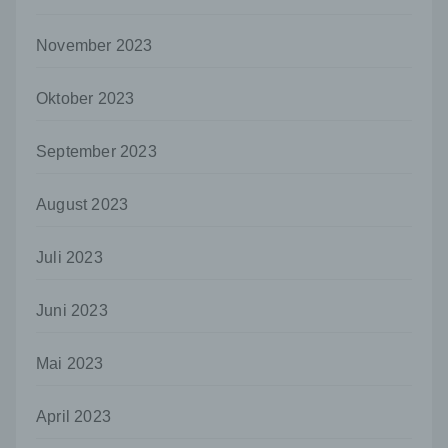
oder andere Stelle, die allein oder
gemeinsam mit anderen über die Zwecke
November 2023
und Mittel der Verarbeitung von
personenbezogenen Daten entscheidet.
Sind die Zwecke und Mittel dieser
Oktober 2023
Verarbeitung durch das Unionsrecht oder
das Recht der Mitgliedstaaten vorgegeben,
so kann der Verantwortliche
September 2023
beziehungsweise können die bestimmten
Kriterien seiner Benennung nach dem
August 2023
Unionsrecht oder dem Recht der
Mitgliedstaaten vorgesehen werden.
Juli 2023
h) Auftragsverarbeiter
Auftragsverarbeiter ist eine natürliche oder
Juni 2023
juristische Person, Behörde, Einrichtung
oder andere Stelle, die personenbezogene
Daten im Auftrag des Verantwortlichen
Mai 2023
verarbeitet.
i) Empfänger
April 2023
Empfänger ist eine natürliche oder juristische