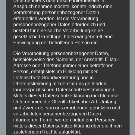
Unternehmens über unsere Internetseite in
Anspruch nehmen möchte, könnte jedoch eine
Aktuelles
Verarbeitung personenbezogener Daten
erforderlich werden. Ist die Verarbeitung
personenbezogener Daten erforderlich und
Allgemein
besteht für eine solche Verarbeitung keine
gesetzliche Grundlage, holen wir generell eine
Einwilligung der betroffenen Person ein.
Altenkirchen
Die Verarbeitung personenbezogener Daten,
Bundespolizei
beispielsweise des Namens, der Anschrift, E-Mail-
Adresse oder Telefonnummer einer betroffenen
Person, erfolgt stets im Einklang mit der
Feuerwehr
Datenschutz-Grundverordnung und in
Übereinstimmung mit den für uns geltenden
landesspezifischen Datenschutzbestimmungen.
Hilfsorganisationen
Mittels dieser Datenschutzerklärung möchte unser
Unternehmen die Öffentlichkeit über Art, Umfang
Mayen-Koblenz
und Zweck der von uns erhobenen, genutzten und
verarbeiteten personenbezogenen Daten
informieren. Ferner werden betroffene Personen
Neuwied
mittels dieser Datenschutzerklärung über die ihnen
zustehenden Rechte aufgeklärt.