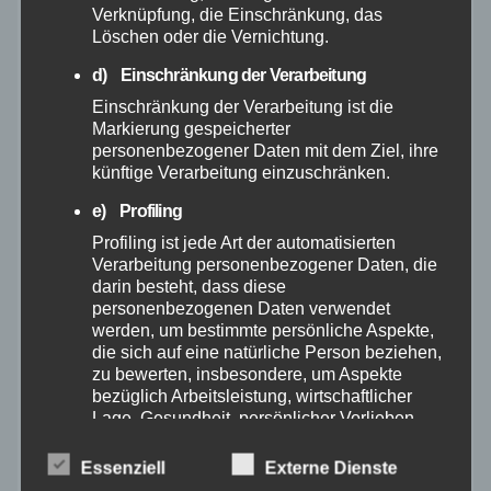
Verknüpfung, die Einschränkung, das
Löschen oder die Vernichtung.
April 2025
d) Einschränkung der Verarbeitung
März 2025
Einschränkung der Verarbeitung ist die
Markierung gespeicherter
personenbezogener Daten mit dem Ziel, ihre
Februar 2025
künftige Verarbeitung einzuschränken.
e) Profiling
Januar 2025
Profiling ist jede Art der automatisierten
Verarbeitung personenbezogener Daten, die
Dezember 2024
darin besteht, dass diese
personenbezogenen Daten verwendet
werden, um bestimmte persönliche Aspekte,
November 2024
die sich auf eine natürliche Person beziehen,
zu bewerten, insbesondere, um Aspekte
Oktober 2024
bezüglich Arbeitsleistung, wirtschaftlicher
Lage, Gesundheit, persönlicher Vorlieben,
Interessen, Zuverlässigkeit, Verhalten,
September 2024
Aufenthaltsort oder Ortswechsel dieser
Essenziell
Externe Dienste
natürlichen Person zu analysieren oder