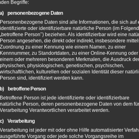
nden Begriffe:
a) personenbezogene Daten
Personenbezogene Daten sind alle Informationen, die sich auf 
EHR
NEUWIED
POLIZEI
ALTENKIRCHEN
FEUERWEHR
identifizierte oder identifizierbare natürliche Person (im Folgen
„betroffene Person") beziehen. Als identifizierbar wird eine natü
SDIENST
POLIZEI
RETTUNGSDIENST
Person angesehen, die direkt oder indirekt, insbesondere mittel
henbrand bei
Große Suchaktion 
Zuordnung zu einer Kennung wie einem Namen, zu einer
dreis: Feuerwehr
Flammersfeld:
Kennnummer, zu Standortdaten, zu einer Online-Kennung oder
ndert Übergreifen
Vermisste Person
einem oder mehreren besonderen Merkmalen, die Ausdruck de
UG. 2026
7. AUG. 2026
physischen, physiologischen, genetischen, psychischen,
Waldgebiet
wohlbehalten
wirtschaftlichen, kulturellen oder sozialen Identität dieser natür
gefunden
Person sind, identifiziert werden kann.
b) betroffene Person
Betroffene Person ist jede identifizierte oder identifizierbare
natürliche Person, deren personenbezogene Daten von dem für
Verarbeitung Verantwortlichen verarbeitet werden.
c) Verarbeitung
Verarbeitung ist jeder mit oder ohne Hilfe automatisierter Verfa
ausgeführte Vorgang oder jede solche Vorgangsreihe im