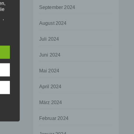
en,
September 2024
die
oder
August 2024
tung.
Juli 2024
er
Juni 2024
ung
Mai 2024
April 2024
hen,
März 2024
ng,
essen,
Februar 2024
ser