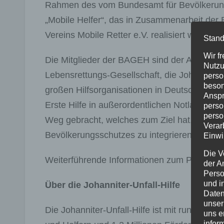
Rahmen des vom Bundesamt für Bevölkerungs
„Mobile Helfer“, das in Zusammenarbeit der
Vereins Mobile Retter e.V. realisiert wird.
Stand
Wir f
Die Mitglieder der BAGEH sind der Arbeiter
Nutzu
Lebensrettungs-Gesellschaft, die Johanniter-U
perso
beson
großen Hilfsorganisationen in Deutschland.
Anspr
Erste Hilfe in außerordentlichen Notlagen“ e
perso
perso
Weg gebracht, welches zum Ziel hat, ungebu
Verar
Bevölkerungsschutzes zu integrieren. Dafür 
Einwi
Die V
Weiterführende Informationen zum Projekt:
w
der A
Perso
und i
Über die Johanniter-Unfall-Hilfe
Daten
unser
Die Johanniter-Unfall-Hilfe ist mit rund 25.
uns e
infor