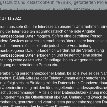
schutz und Katastrophenhilfe (BBK) geförderten Proje
 Bundesarbeitsgemeinschaft Erste Hilfe (BAGEH) und de
: 17.11.2022
reuen uns sehr über Ihr Interesse an unserem Unternehmen. Ein
-Samariter-Bund, das Deutsche Rote Kreuz, die Deutsch
ng der Internetseiten ist grundsätzlich ohne jede Angabe
nfall-Hilfe und der Malteser Hilfsdienst und somit alle
nenbezogener Daten möglich. Sofern eine betroffene Person
dere Services unseres Unternehmens über unsere Internetseite
 Gemeinsam wurde mit dem Modul „Sicherheit, Vorsorge 
uch nehmen möchte, könnte jedoch eine Verarbeitung
in erster Baustein dieses umfangreicheren Projektes auf
nenbezogener Daten erforderlich werden. Ist die Verarbeitung
nenbezogener Daten erforderlich und besteht für eine solche
ndene Helfende systematisch in Einsätze des
beitung keine gesetzliche Grundlage, holen wir generell eine
werden sie durch weitere Schulungsangebote vorbereitet
lligung der betroffenen Person ein.
erarbeitung personenbezogener Daten, beispielsweise des Na
ww.mobile-helfer.org
.
nschrift, E-Mail-Adresse oder Telefonnummer einer betroffenen
n, erfolgt stets im Einklang mit der Datenschutz-Grundverordnu
n Übereinstimmung mit den für uns geltenden landesspezifisch
schutzbestimmungen. Mittels dieser Datenschutzerklärung mö
 Unternehmen die Öffentlichkeit über Art, Umfang und Zweck de
000 Beschäftigten, mehr als 43.000 ehrenamtlichen Helfer
rhobenen, genutzten und verarbeiteten personenbezogenen Da
mieren. Ferner werden betroffene Personen mittels dieser