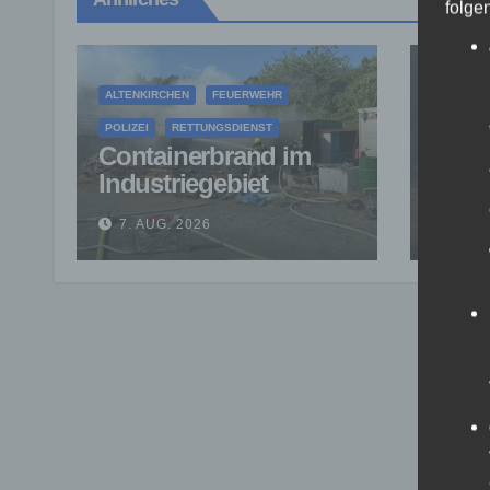
folge
ALTENKIRCHEN
FEUERWEHR
FEUERW
POLIZEI
RETTUNGSDIENST
RETTUNG
Containerbrand im
Fläc
Industriegebiet
Ober
Horhausen:
verhi
7. AUG. 2026
7. A
Feuerwehr verhindert
auf 
weitere Ausbreitung