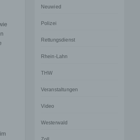
Neuwied
Polizei
wie
en
Rettungsdienst
e
Rhein-Lahn
THW
Veranstaltungen
Video
Westerwald
 im
Zoll