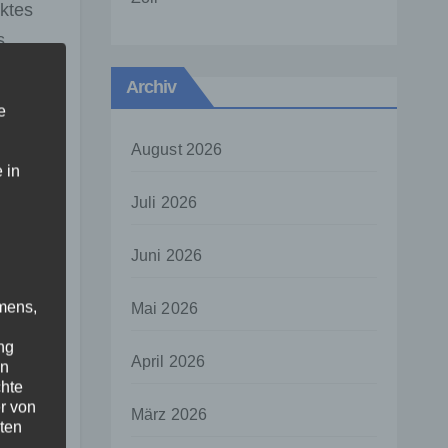
ktes
s
Archiv
e
e
August 2026
 in
und
Juli 2026
 den
Juni 2026
.
mens,
Mai 2026
ng
April 2026
en
chte
r von
März 2026
innen
ten