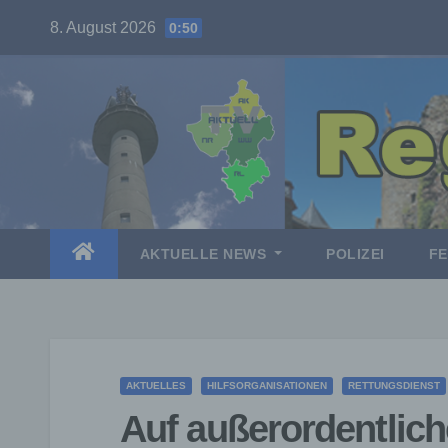
Skip
8. August 2026
0:50
to
content
AKTUELLE NEWS
POLIZEI
F
AKTUELLES
HILFSORGANISATIONEN
RETTUNGSDIENST
Auf außerordentlich