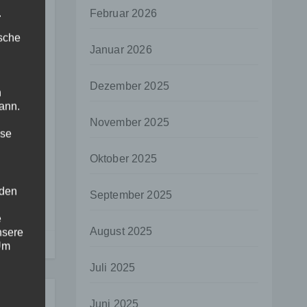
 und
.
Februar 2026
hen
ische
nken
Januar 2026
en,
Dezember 2025
n
ann.
November 2025
ise
Oktober 2025
am
 den
September 2025
e
August 2025
nsere
 Um
Juli 2025
Juni 2025