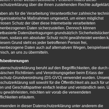
ern eine der größten Hilfsorganisationen in Deutschland
schutzerklärung über die ihnen zustehenden Rechte aufgeklärt
irtschaft. Die Johanniter engagieren sich in den Bereic
aben als für die Verarbeitung Verantwortlicher zahlreiche techn
strophenschutz, Betreuung und Pflege von alten und kra
rganisatorische Maßnahmen umgesetzt, um einen möglichst
schränkter Mobilität, Arbeit mit Kindern und Jugendlich
nlosen Schutz der über diese Internetseite verarbeiteten
nenbezogenen Daten sicherzustellen. Dennoch können
karitativen Bereich sowie in der humanitären Hilfe im
netbasierte Datenübertragungen grundsätzlich Sicherheitslücke
isen, sodass ein absoluter Schutz nicht gewährleistet werden k
iesem Grund steht es jeder betroffenen Person frei,
nenbezogene Daten auch auf alternativen Wegen, beispielswe
 e.V., Bundesgeschäftsstelle via OTS
onisch, an uns zu übermitteln.
m verdächtigen
Freirachdorf, Überflutung 
ffsbestimmungen
atenschutzerklärung beruht auf den Begrifflichkeiten, die durch
20.05.2022
äischen Richtlinien- und Verordnungsgeber beim Erlass der
schutz-Grundverordnung (DS-GVO) verwendet wurden. Unser
schutzerklärung soll sowohl für die Öffentlichkeit als auch für u
n und Geschäftspartner einfach lesbar und verständlich sein.
zu gewährleisten, möchten wir vorab die verwendeten
flichkeiten erläutern.
erwenden in dieser Datenschutzerklärung unter anderem die