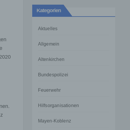
Kategorien
Aktuelles
gen
Allgemein
e
 2020
Altenkirchen
Bundespolizei
Feuerwehr
Hilfsorganisationen
nen.
nz
Mayen-Koblenz