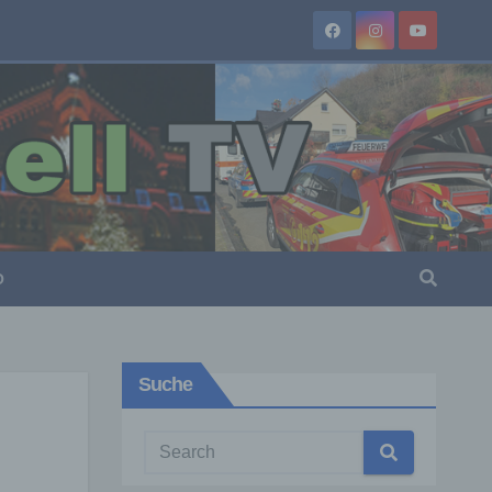
O
Suche