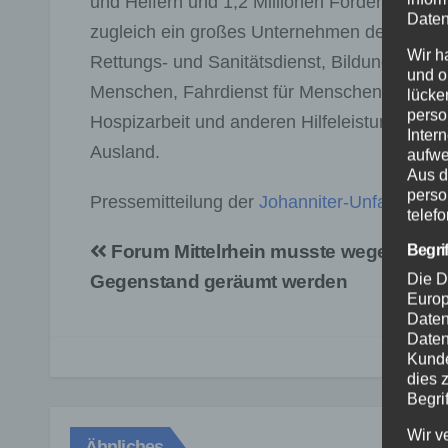
und Helfern und 1,2 Millionen Fördermitglied
Daten
zugleich ein großes Unternehmen der Sozialw
Wir h
Rettungs- und Sanitätsdienst, Bildung, Kata
und o
Menschen, Fahrdienst für Menschen mit einge
lücke
perso
Hospizarbeit und anderen Hilfeleistungen im 
Inter
Ausland.
aufwe
Aus d
perso
Pressemitteilung der
Johanniter-Unfall-Hilfe
telef
Beitragsnavigation
Forum Mittelrhein musste wegen eine
Begri
Die D
Gegenstand geräumt werden
Europ
Daten
Daten
Kunde
dies 
Begrif
Wir v
Ähnliches