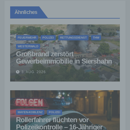
Ähnliches
FEUERWEHR
POLIZEI
RETTUNGSDIENST
THW
WESTERWALD
Großbrand zerstört
Gewerbeimmobilie in Siershahn
– Millionenschaden entstanden
3. AUG. 2026
MAYEN-KOBLENZ
POLIZEI
Rollerfahrer flüchten vor
Polizeikontrolle – 16-Jähriger