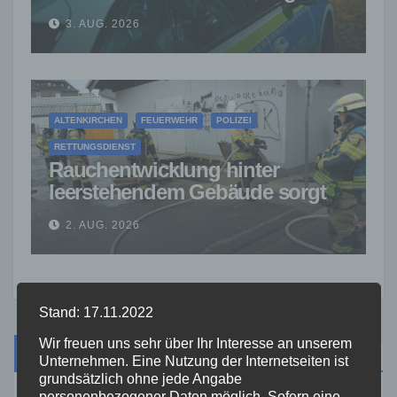
nach Verfolgung gestoppt
3. AUG. 2026
ALTENKIRCHEN
FEUERWEHR
POLIZEI
RETTUNGSDIENST
Rauchentwicklung hinter
leerstehendem Gebäude sorgt
für Feuerwehreinsatz
2. AUG. 2026
Stand: 17.11.2022
Wir freuen uns sehr über Ihr Interesse an unserem
Suche
Unternehmen. Eine Nutzung der Internetseiten ist
grundsätzlich ohne jede Angabe
personenbezogener Daten möglich. Sofern eine