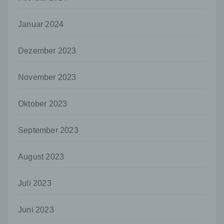
Verantwortlicher ist die natürliche oder
juristische Person, Behörde, Einrichtung
Januar 2024
oder andere Stelle, die allein oder
gemeinsam mit anderen über die Zwecke
und Mittel der Verarbeitung von
Dezember 2023
personenbezogenen Daten entscheidet.
Sind die Zwecke und Mittel dieser
Verarbeitung durch das Unionsrecht oder
November 2023
das Recht der Mitgliedstaaten vorgegeben,
so kann der Verantwortliche
Oktober 2023
beziehungsweise können die bestimmten
Kriterien seiner Benennung nach dem
Unionsrecht oder dem Recht der
September 2023
Mitgliedstaaten vorgesehen werden.
h) Auftragsverarbeiter
August 2023
Auftragsverarbeiter ist eine natürliche oder
juristische Person, Behörde, Einrichtung
Juli 2023
oder andere Stelle, die personenbezogene
Daten im Auftrag des Verantwortlichen
verarbeitet.
Juni 2023