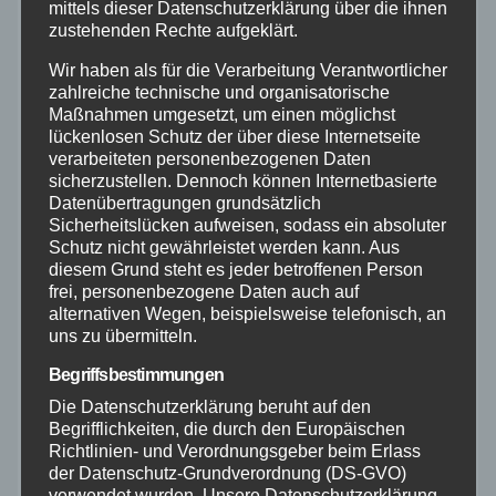
mittels dieser Datenschutzerklärung über die ihnen
Mayen-Koblenz
zustehenden Rechte aufgeklärt.
Wir haben als für die Verarbeitung Verantwortlicher
Neuwied
zahlreiche technische und organisatorische
Maßnahmen umgesetzt, um einen möglichst
Polizei
lückenlosen Schutz der über diese Internetseite
verarbeiteten personenbezogenen Daten
sicherzustellen. Dennoch können Internetbasierte
Rettungsdienst
Datenübertragungen grundsätzlich
Sicherheitslücken aufweisen, sodass ein absoluter
Schutz nicht gewährleistet werden kann. Aus
Rhein-Lahn
diesem Grund steht es jeder betroffenen Person
frei, personenbezogene Daten auch auf
THW
alternativen Wegen, beispielsweise telefonisch, an
uns zu übermitteln.
Veranstaltungen
Begriffsbestimmungen
Die Datenschutzerklärung beruht auf den
Begrifflichkeiten, die durch den Europäischen
Video
Richtlinien- und Verordnungsgeber beim Erlass
der Datenschutz-Grundverordnung (DS-GVO)
Westerwald
verwendet wurden. Unsere Datenschutzerklärung