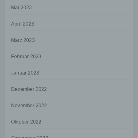
i) Empfänger
Mai 2023
Empfänger ist eine natürliche oder juristische
Person, Behörde, Einrichtung oder andere
Stelle, der personenbezogene Daten
April 2023
offengelegt werden, unabhängig davon, ob
es sich bei ihr um einen Dritten handelt oder
nicht. Behörden, die im Rahmen eines
März 2023
bestimmten Untersuchungsauftrags nach
dem Unionsrecht oder dem Recht der
Februar 2023
Mitgliedstaaten möglicherweise
personenbezogene Daten erhalten, gelten
jedoch nicht als Empfänger.
Januar 2023
j) Dritter
Dezember 2022
Dritter ist eine natürliche oder juristische
Person, Behörde, Einrichtung oder andere
Stelle außer der betroffenen Person, dem
November 2022
Verantwortlichen, dem Auftragsverarbeiter
und den Personen, die unter der
unmittelbaren Verantwortung des
Oktober 2022
Verantwortlichen oder des
Auftragsverarbeiters befugt sind, die