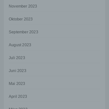
oder andere Stelle, die allein oder
gemeinsam mit anderen über die Zwecke
November 2023
und Mittel der Verarbeitung von
personenbezogenen Daten entscheidet.
Oktober 2023
Sind die Zwecke und Mittel dieser
Verarbeitung durch das Unionsrecht oder
das Recht der Mitgliedstaaten vorgegeben,
September 2023
so kann der Verantwortliche
beziehungsweise können die bestimmten
Kriterien seiner Benennung nach dem
August 2023
Unionsrecht oder dem Recht der
Mitgliedstaaten vorgesehen werden.
Juli 2023
h) Auftragsverarbeiter
Auftragsverarbeiter ist eine natürliche oder
Juni 2023
juristische Person, Behörde, Einrichtung
oder andere Stelle, die personenbezogene
Mai 2023
Daten im Auftrag des Verantwortlichen
verarbeitet.
April 2023
i) Empfänger
Empfänger ist eine natürliche oder juristische