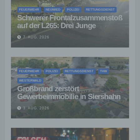
FEUERWEHR
NEUWIED
POLIZEI
RETTUNGSDIENST
Schwerer Frontalzusammenstoß
auf der L265: Drei Junge
Menschen sterben
7. AUG. 2026
FEUERWEHR
POLIZEI
RETTUNGSDIENST
THW
WESTERWALD
Großbrand zerstört
Gewerbeimmobilie in Siershahn
– Millionenschaden entstanden
3. AUG. 2026