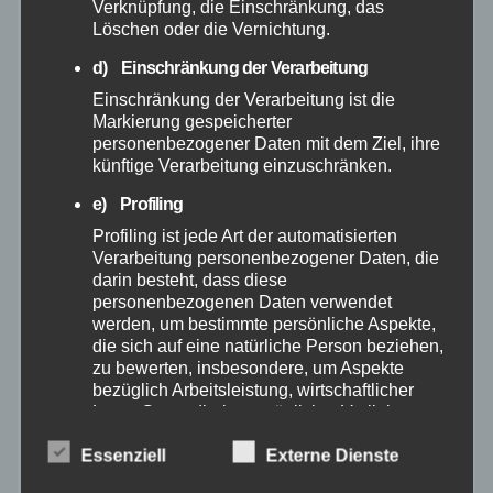
Verknüpfung, die Einschränkung, das
April 2025
Löschen oder die Vernichtung.
d) Einschränkung der Verarbeitung
März 2025
Einschränkung der Verarbeitung ist die
Markierung gespeicherter
Februar 2025
personenbezogener Daten mit dem Ziel, ihre
künftige Verarbeitung einzuschränken.
Januar 2025
e) Profiling
Profiling ist jede Art der automatisierten
Dezember 2024
Verarbeitung personenbezogener Daten, die
darin besteht, dass diese
personenbezogenen Daten verwendet
November 2024
werden, um bestimmte persönliche Aspekte,
die sich auf eine natürliche Person beziehen,
zu bewerten, insbesondere, um Aspekte
Oktober 2024
bezüglich Arbeitsleistung, wirtschaftlicher
Lage, Gesundheit, persönlicher Vorlieben,
September 2024
Interessen, Zuverlässigkeit, Verhalten,
Essenziell
Aufenthaltsort oder Ortswechsel dieser
Externe Dienste
natürlichen Person zu analysieren oder
August 2024