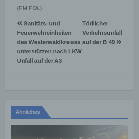
(PM POL)
Beitragsnavigation
Sanitäts- und
Tödlicher
Feuerwehreinheiten
Verkehrsunfall
des Westerwaldkreises
auf der B 49
unterstützen nach LKW
Unfall auf der A3
Ähnliches