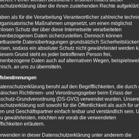
rfahrer flüchten
Zwei Jahre Ersthelf
schutzerklärung über die ihnen zustehenden Rechte aufgeklärt
olizeikontrolle –
System: Rund 50
aben als für die Verarbeitung Verantwortlicher zahlreiche techn
ähriger nach
Einsätze in der VG
rganisatorische Maßnahmen umgesetzt, um einen möglichst
UG. 2026
2. AUG. 2026
olgung gestoppt
Asbach
nlosen Schutz der über diese Internetseite verarbeiteten
nenbezogenen Daten sicherzustellen. Dennoch können
netbasierte Datenübertragungen grundsätzlich Sicherheitslücke
isen, sodass ein absoluter Schutz nicht gewährleistet werden k
iesem Grund steht es jeder betroffenen Person frei,
nenbezogene Daten auch auf alternativen Wegen, beispielswe
onisch, an uns zu übermitteln.
ffsbestimmungen
atenschutzerklärung beruht auf den Begrifflichkeiten, die durch
äischen Richtlinien- und Verordnungsgeber beim Erlass der
schutz-Grundverordnung (DS-GVO) verwendet wurden. Unser
schutzerklärung soll sowohl für die Öffentlichkeit als auch für u
n und Geschäftspartner einfach lesbar und verständlich sein.
zu gewährleisten, möchten wir vorab die verwendeten
flichkeiten erläutern.
erwenden in dieser Datenschutzerklärung unter anderem die