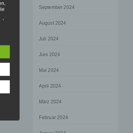
en,
September 2024
die
oder
August 2024
tung.
Juli 2024
er
Juni 2024
ung
Mai 2024
April 2024
hen,
März 2024
ng,
essen,
Februar 2024
ser