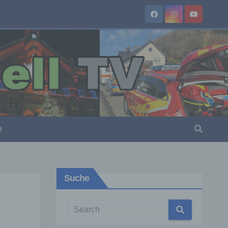
O
Suche