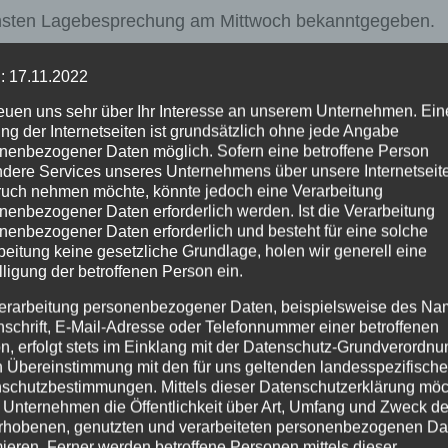
chsten Lagebesprechung am Mittwoch bekanntgegeben.
: 17.11.2022
reuen uns sehr über Ihr Interesse an unserem Unternehmen. Ein
er Kita „Unter dem
Trunkenheitsfahrt an der ARA
ng der Internetseiten ist grundsätzlich ohne jede Angabe
Tankstelle
nenbezogener Daten möglich. Sofern eine betroffene Person
dere Services unseres Unternehmens über unsere Internetseite
uch nehmen möchte, könnte jedoch eine Verarbeitung
nenbezogener Daten erforderlich werden. Ist die Verarbeitung
nenbezogener Daten erforderlich und besteht für eine solche
beitung keine gesetzliche Grundlage, holen wir generell eine
lligung der betroffenen Person ein.
erarbeitung personenbezogener Daten, beispielsweise des Na
nschrift, E-Mail-Adresse oder Telefonnummer einer betroffenen
n, erfolgt stets im Einklang mit der Datenschutz-Grundverordnu
n Übereinstimmung mit den für uns geltenden landesspezifisch
schutzbestimmungen. Mittels dieser Datenschutzerklärung mö
FEUERWEHR
NEUWIED
 Unternehmen die Öffentlichkeit über Art, Umfang und Zweck de
rhobenen, genutzten und verarbeiteten personenbezogenen Da
OBLENZ
POLIZEI
RETTUNGSDIENST
mieren. Ferner werden betroffene Personen mittels dieser