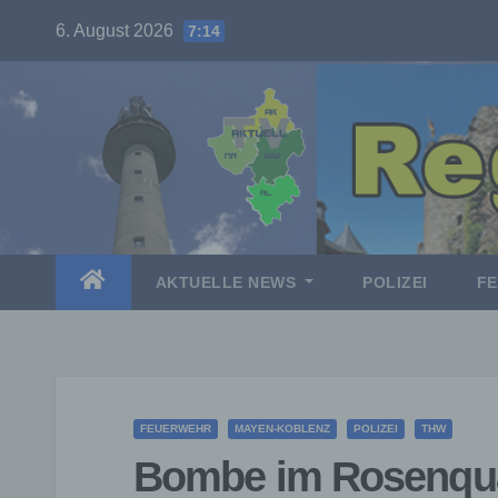
Skip
6. August 2026
7:14
to
content
AKTUELLE NEWS
POLIZEI
F
FEUERWEHR
MAYEN-KOBLENZ
POLIZEI
THW
Bombe im Rosenqua