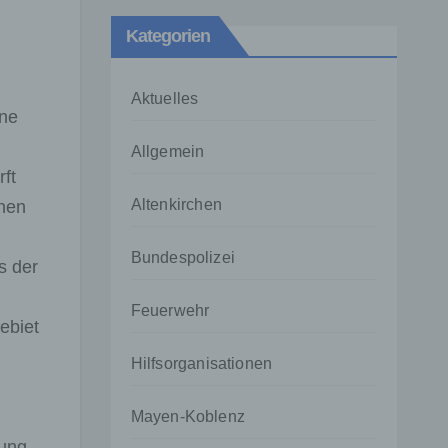
Kategorien
Aktuelles
ene
Allgemein
ft
Altenkirchen
nen
Bundespolizei
s der
Feuerwehr
ebiet
Hilfsorganisationen
Mayen-Koblenz
rung