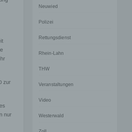
Neuwied
Polizei
Rettungsdienst
it
ne
Rhein-Lahn
ehr
THW
0 zur
Veranstaltungen
Video
es
n nur
Westerwald
Zoll