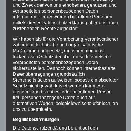
und Zweck der von uns erhobenen, genutzten und
„Bodelschwinghstraße“, „Am Petersberg“,
verarbeiteten personenbezogenen Daten
„Falkenstein-Kaserne“
informieren. Ferner werden betroffene Personen
mittels dieser Datenschutzerklärung über die ihnen
zustehenden Rechte aufgeklärt.
Wir haben als für die Verarbeitung Verantwortlicher
zahlreiche technische und organisatorische
Maßnahmen umgesetzt, um einen möglichst
Aktuelle Verkehrsinformationen unter
lückenlosen Schutz der über diese Internetseite
www.koveb.de
.
verarbeiteten personenbezogenen Daten
sicherzustellen. Dennoch können Internetbasierte
Datenübertragungen grundsätzlich
(PM)
Sicherheitslücken aufweisen, sodass ein absoluter
Schutz nicht gewährleistet werden kann. Aus
Beitragsnavigation
Pakettransporter landet
Fahrzeug
diesem Grund steht es jeder betroffenen Person
frei, personenbezogene Daten auch auf
nach Unfall im
landet in
alternativen Wegen, beispielsweise telefonisch, an
Schleusengraben der
der Lahn
uns zu übermitteln.
Lahn
Begriffsbestimmungen
Die Datenschutzerklärung beruht auf den