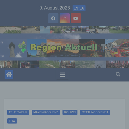
Skip
9. August 2026
15:16
to
content
FEUERWEHR
MAYEN-KOBLENZ
POLIZEI
RETTUNGSDIENST
THW