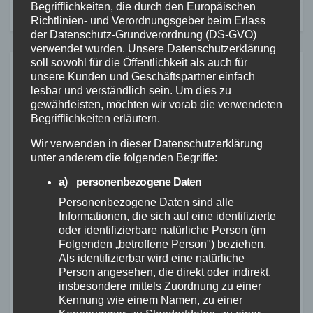
Begrifflichkeiten, die durch den Europäischen
Richtlinien- und Verordnungsgeber beim Erlass
der Datenschutz-Grundverordnung (DS-GVO)
verwendet wurden. Unsere Datenschutzerklärung
soll sowohl für die Öffentlichkeit als auch für
unsere Kunden und Geschäftspartner einfach
Ähnliches
lesbar und verständlich sein. Um dies zu
gewährleisten, möchten wir vorab die verwendeten
Begrifflichkeiten erläutern.
ALTENKIRCHEN
FEUERWEHR
POLIZEI
Wir verwenden in dieser Datenschutzerklärung
unter anderem die folgenden Begriffe:
RETTUNGSDIENST
Containerbrand im
a) personenbezogene Daten
Industriegebiet Horhausen:
Personenbezogene Daten sind alle
Feuerwehr verhindert weitere
Informationen, die sich auf eine identifizierte
7. AUG. 2026
Ausbreitung
oder identifizierbare natürliche Person (im
Folgenden „betroffene Person") beziehen.
Als identifizierbar wird eine natürliche
Person angesehen, die direkt oder indirekt,
insbesondere mittels Zuordnung zu einer
Kennung wie einem Namen, zu einer