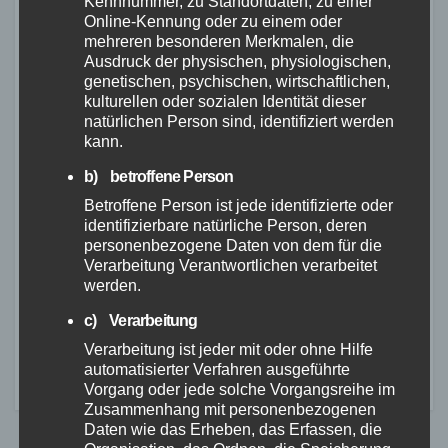
Kennnummer, zu Standortdaten, zu einer
FEUERWEHR
NEUWIED
POLIZEI
RETTUNGSDIENST
Online-Kennung oder zu einem oder
Flächenbrand bei Oberdreis:
mehreren besonderen Merkmalen, die
Feuerwehr verhindert
Ausdruck der physischen, physiologischen,
genetischen, psychischen, wirtschaftlichen,
Übergreifen auf Waldgebiet
7. AUG. 2026
kulturellen oder sozialen Identität dieser
natürlichen Person sind, identifiziert werden
kann.
b) betroffene Person
Betroffene Person ist jede identifizierte oder
identifizierbare natürliche Person, deren
FEUERWEHR
NEUWIED
POLIZEI
personenbezogene Daten von dem für die
Waldbrand bei Leutesdorf
Verarbeitung Verantwortlichen verarbeitet
schnell gelöscht – Feuerwehr
werden.
warnt vor erhöhter Brandgefahr
c) Verarbeitung
7. AUG. 2026
Verarbeitung ist jeder mit oder ohne Hilfe
automatisierter Verfahren ausgeführte
Vorgang oder jede solche Vorgangsreihe im
Zusammenhang mit personenbezogenen
Daten wie das Erheben, das Erfassen, die