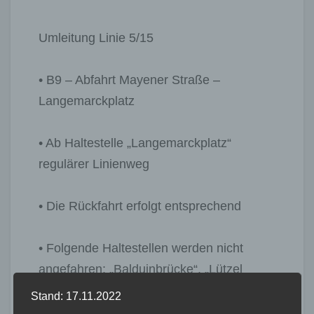
Umleitung Linie 5/15
• B9 – Abfahrt Mayener Straße –
Langemarckplatz
• Ab Haltestelle „Langemarckplatz“
regulärer Linienweg
• Die Rückfahrt erfolgt entsprechend
• Folgende Haltestellen werden nicht
angefahren: „Balduinbrücke“, „Lützel
Bf./Schüllerplatz“, „An der Ringmauer“,
Stand: 17.11.2022
„Wiesenweg“