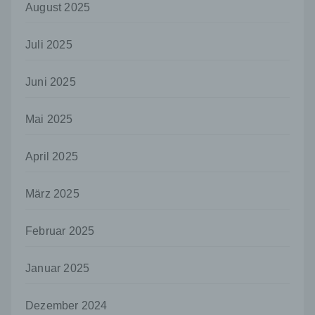
August 2025
unmittelbaren Verantwortung des
Verantwortlichen oder des
Auftragsverarbeiters befugt sind, die
Juli 2025
personenbezogenen Daten zu verarbeiten.
k) Einwilligung
Juni 2025
Einwilligung ist jede von der betroffenen
Person freiwillig für den bestimmten Fall in
Mai 2025
informierter Weise und unmissverständlich
abgegebene Willensbekundung in Form
einer Erklärung oder einer sonstigen
April 2025
eindeutigen bestätigenden Handlung, mit der
die betroffene Person zu verstehen gibt, dass
März 2025
sie mit der Verarbeitung der sie betreffenden
personenbezogenen Daten einverstanden
ist.
Februar 2025
Name und Anschrift des für die Verarbeitung
Verantwortlichen
Januar 2025
Verantwortlicher im Sinne der Datenschutz-
Grundverordnung, sonstiger in den Mitgliedstaaten
Dezember 2024
der Europäischen Union geltenden