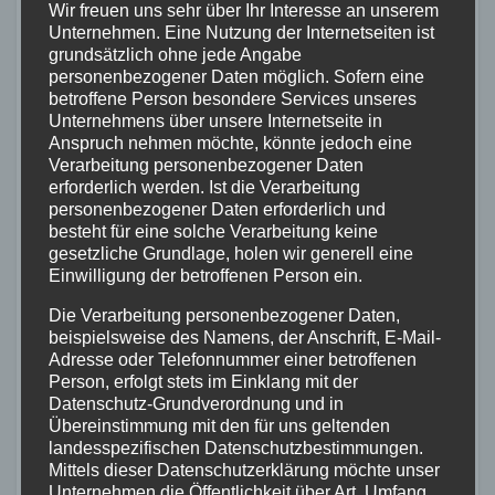
Wir freuen uns sehr über Ihr Interesse an unserem
Unternehmen. Eine Nutzung der Internetseiten ist
grundsätzlich ohne jede Angabe
personenbezogener Daten möglich. Sofern eine
betroffene Person besondere Services unseres
Unternehmens über unsere Internetseite in
Umleitung Linie 7
Anspruch nehmen möchte, könnte jedoch eine
Verarbeitung personenbezogener Daten
erforderlich werden. Ist die Verarbeitung
• B9 – Abfahrt Eifelstraße – Von-Kuhl-
personenbezogener Daten erforderlich und
Straße
besteht für eine solche Verarbeitung keine
gesetzliche Grundlage, holen wir generell eine
Einwilligung der betroffenen Person ein.
• Ab Von-Kuhl-Straße regulärer Linienweg
Die Verarbeitung personenbezogener Daten,
beispielsweise des Namens, der Anschrift, E-Mail-
• Die Rückfahrt erfolgt entsprechend
Adresse oder Telefonnummer einer betroffenen
Person, erfolgt stets im Einklang mit der
Datenschutz-Grundverordnung und in
• Folgende Haltestellen werden nicht
Übereinstimmung mit den für uns geltenden
landesspezifischen Datenschutzbestimmungen.
angefahren: „Balduinbrücke“, „Lützel-
Mittels dieser Datenschutzerklärung möchte unser
Bf./Schüllerplatz“, „An der Ringmauer“,
Unternehmen die Öffentlichkeit über Art, Umfang