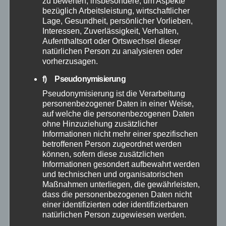
zu bewerten, insbesondere, um Aspekte
bezüglich Arbeitsleistung, wirtschaftlicher
Hilfsorganisationen
Lage, Gesundheit, persönlicher Vorlieben,
Interessen, Zuverlässigkeit, Verhalten,
Aufenthaltsort oder Ortswechsel dieser
Mayen-Koblenz
natürlichen Person zu analysieren oder
vorherzusagen.
Neuwied
f) Pseudonymisierung
Pseudonymisierung ist die Verarbeitung
Polizei
personenbezogener Daten in einer Weise,
auf welche die personenbezogenen Daten
ohne Hinzuziehung zusätzlicher
Rettungsdienst
Informationen nicht mehr einer spezifischen
betroffenen Person zugeordnet werden
Rhein-Lahn
können, sofern diese zusätzlichen
Informationen gesondert aufbewahrt werden
und technischen und organisatorischen
THW
Maßnahmen unterliegen, die gewährleisten,
dass die personenbezogenen Daten nicht
einer identifizierten oder identifizierbaren
Veranstaltungen
natürlichen Person zugewiesen werden.