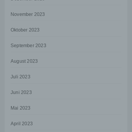
Auftragsverarbeiter ist eine natürliche oder
juristische Person, Behörde, Einrichtung
oder andere Stelle, die personenbezogene
November 2023
Daten im Auftrag des Verantwortlichen
verarbeitet.
Oktober 2023
i) Empfänger
Empfänger ist eine natürliche oder juristische
September 2023
Person, Behörde, Einrichtung oder andere
Stelle, der personenbezogene Daten
August 2023
offengelegt werden, unabhängig davon, ob
es sich bei ihr um einen Dritten handelt oder
nicht. Behörden, die im Rahmen eines
Juli 2023
bestimmten Untersuchungsauftrags nach
dem Unionsrecht oder dem Recht der
Mitgliedstaaten möglicherweise
Juni 2023
personenbezogene Daten erhalten, gelten
jedoch nicht als Empfänger.
Mai 2023
j) Dritter
Dritter ist eine natürliche oder juristische
April 2023
Person, Behörde, Einrichtung oder andere