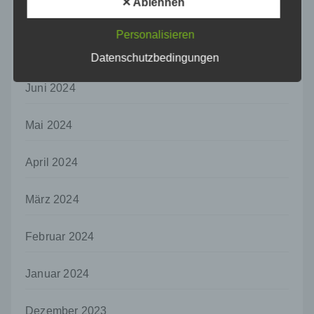
✕ Ablehnen
einer identifizierten oder identifizierbaren
August 2024
natürlichen Person zugewiesen werden.
Personalisieren
g) Verantwortlicher oder für die Verarbeitung
Juli 2024
Verantwortlicher
Datenschutzbedingungen
Verantwortlicher oder für die Verarbeitung
Juni 2024
Verantwortlicher ist die natürliche oder
juristische Person, Behörde, Einrichtung
oder andere Stelle, die allein oder
Mai 2024
gemeinsam mit anderen über die Zwecke
und Mittel der Verarbeitung von
personenbezogenen Daten entscheidet.
April 2024
Sind die Zwecke und Mittel dieser
Verarbeitung durch das Unionsrecht oder
März 2024
das Recht der Mitgliedstaaten vorgegeben,
so kann der Verantwortliche
beziehungsweise können die bestimmten
Februar 2024
Kriterien seiner Benennung nach dem
Unionsrecht oder dem Recht der
Mitgliedstaaten vorgesehen werden.
Januar 2024
h) Auftragsverarbeiter
Dezember 2023