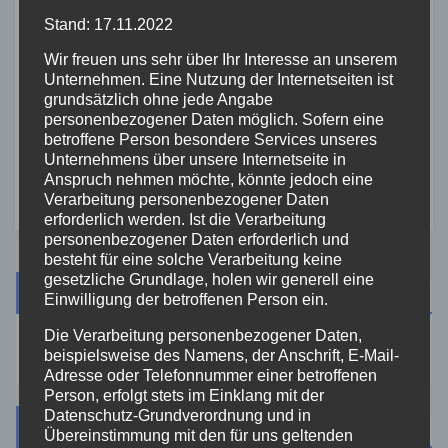
Stand: 17.11.2022
Wir freuen uns sehr über Ihr Interesse an unserem
BUNDESPOLIZEI
MAYEN-KOBLENZ
Unternehmen. Eine Nutzung der Internetseiten ist
Graffiti an Lärmschutzwänden:
grundsätzlich ohne jede Angabe
Schaden von über 11.000 Euro
personenbezogener Daten möglich. Sofern eine
in Koblenz-Lützel
betroffene Person besondere Services unseres
5. JUNI 2026
Unternehmens über unsere Internetseite in
Anspruch nehmen möchte, könnte jedoch eine
Verarbeitung personenbezogener Daten
erforderlich werden. Ist die Verarbeitung
personenbezogener Daten erforderlich und
besteht für eine solche Verarbeitung keine
gesetzliche Grundlage, holen wir generell eine
Suche
Einwilligung der betroffenen Person ein.
Die Verarbeitung personenbezogener Daten,
beispielsweise des Namens, der Anschrift, E-Mail-
Adresse oder Telefonnummer einer betroffenen
Person, erfolgt stets im Einklang mit der
Datenschutz-Grundverordnung und in
Kategorien
Übereinstimmung mit den für uns geltenden