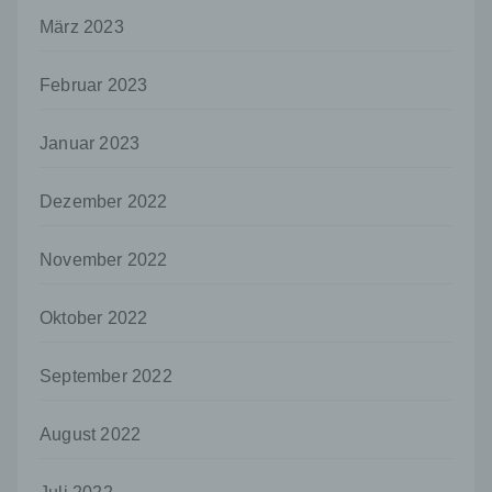
Stelle außer der betroffenen Person, dem
März 2023
Verantwortlichen, dem Auftragsverarbeiter
und den Personen, die unter der
unmittelbaren Verantwortung des
Februar 2023
Verantwortlichen oder des
Auftragsverarbeiters befugt sind, die
personenbezogenen Daten zu verarbeiten.
Januar 2023
k) Einwilligung
Dezember 2022
Einwilligung ist jede von der betroffenen
Person freiwillig für den bestimmten Fall in
informierter Weise und unmissverständlich
November 2022
abgegebene Willensbekundung in Form
einer Erklärung oder einer sonstigen
eindeutigen bestätigenden Handlung, mit der
Oktober 2022
die betroffene Person zu verstehen gibt, dass
sie mit der Verarbeitung der sie betreffenden
September 2022
personenbezogenen Daten einverstanden
ist.
August 2022
Name und Anschrift des für die Verarbeitung
Verantwortlichen