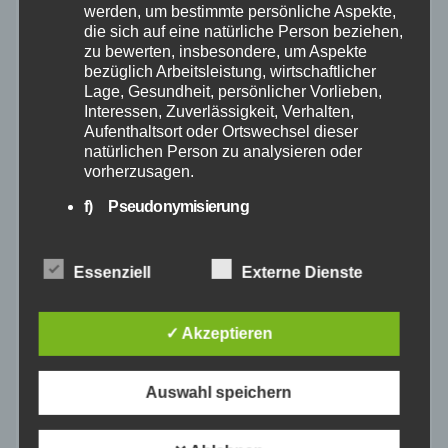
werden, um bestimmte persönliche Aspekte,
die sich auf eine natürliche Person beziehen,
April 2025
zu bewerten, insbesondere, um Aspekte
bezüglich Arbeitsleistung, wirtschaftlicher
Lage, Gesundheit, persönlicher Vorlieben,
März 2025
Interessen, Zuverlässigkeit, Verhalten,
Aufenthaltsort oder Ortswechsel dieser
Februar 2025
natürlichen Person zu analysieren oder
vorherzusagen.
Januar 2025
f) Pseudonymisierung
Pseudonymisierung ist die Verarbeitung
personenbezogener Daten in einer Weise,
Dezember 2024
Essenziell
Externe Dienste
auf welche die personenbezogenen Daten
ohne Hinzuziehung zusätzlicher
November 2024
Informationen nicht mehr einer spezifischen
✓ Akzeptieren
betroffenen Person zugeordnet werden
können, sofern diese zusätzlichen
Oktober 2024
Informationen gesondert aufbewahrt werden
Auswahl speichern
und technischen und organisatorischen
September 2024
Maßnahmen unterliegen, die gewährleisten,
dass die personenbezogenen Daten nicht