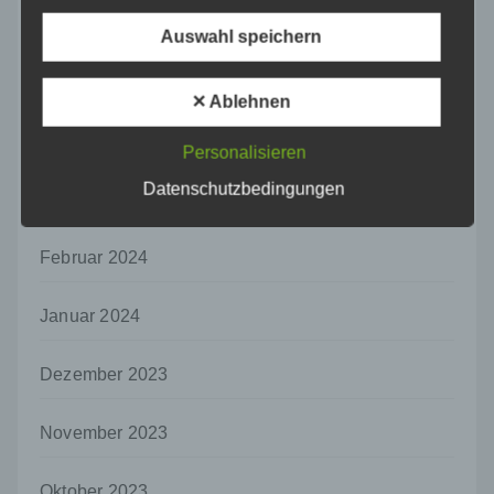
f) Pseudonymisierung
Juni 2024
Auswahl speichern
Pseudonymisierung ist die Verarbeitung
personenbezogener Daten in einer Weise,
Mai 2024
auf welche die personenbezogenen Daten
✕ Ablehnen
ohne Hinzuziehung zusätzlicher
Informationen nicht mehr einer spezifischen
April 2024
Personalisieren
betroffenen Person zugeordnet werden
können, sofern diese zusätzlichen
Datenschutzbedingungen
März 2024
Informationen gesondert aufbewahrt werden
und technischen und organisatorischen
Maßnahmen unterliegen, die gewährleisten,
Februar 2024
dass die personenbezogenen Daten nicht
einer identifizierten oder identifizierbaren
natürlichen Person zugewiesen werden.
Januar 2024
g) Verantwortlicher oder für die Verarbeitung
Verantwortlicher
Dezember 2023
Verantwortlicher oder für die Verarbeitung
Verantwortlicher ist die natürliche oder
November 2023
juristische Person, Behörde, Einrichtung
oder andere Stelle, die allein oder
gemeinsam mit anderen über die Zwecke
Oktober 2023