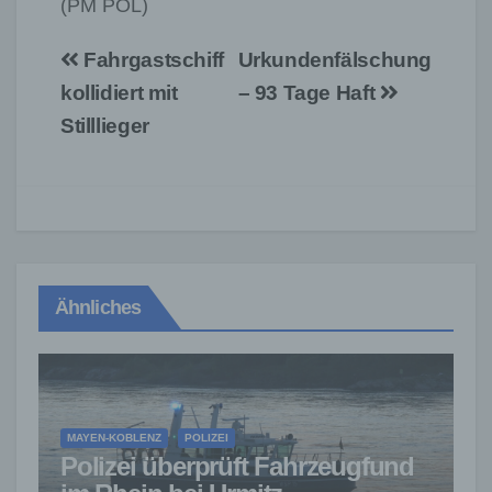
(PM POL)
Beitragsnavigation
Fahrgastschiff
Urkundenfälschung
kollidiert mit
– 93 Tage Haft
Stilllieger
Ähnliches
MAYEN-KOBLENZ
POLIZEI
Polizei überprüft Fahrzeugfund