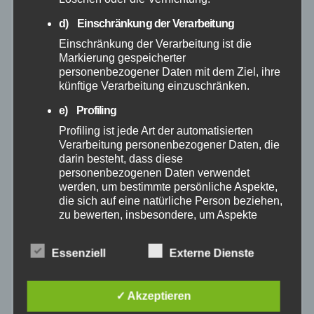
d) Einschränkung der Verarbeitung
Februar 2025
Einschränkung der Verarbeitung ist die
Markierung gespeicherter
Januar 2025
personenbezogener Daten mit dem Ziel, ihre
künftige Verarbeitung einzuschränken.
Dezember 2024
e) Profiling
Profiling ist jede Art der automatisierten
November 2024
Verarbeitung personenbezogener Daten, die
darin besteht, dass diese
personenbezogenen Daten verwendet
Oktober 2024
werden, um bestimmte persönliche Aspekte,
die sich auf eine natürliche Person beziehen,
zu bewerten, insbesondere, um Aspekte
September 2024
bezüglich Arbeitsleistung, wirtschaftlicher
Lage, Gesundheit, persönlicher Vorlieben,
Essenziell
Externe Dienste
August 2024
Interessen, Zuverlässigkeit, Verhalten,
Aufenthaltsort oder Ortswechsel dieser
natürlichen Person zu analysieren oder
Juli 2024
✓ Akzeptieren
vorherzusagen.