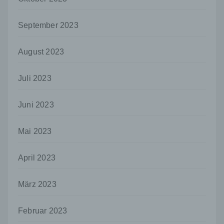
und Mittel der Verarbeitung von
personenbezogenen Daten entscheidet.
September 2023
Sind die Zwecke und Mittel dieser
Verarbeitung durch das Unionsrecht oder
das Recht der Mitgliedstaaten vorgegeben,
August 2023
so kann der Verantwortliche
beziehungsweise können die bestimmten
Kriterien seiner Benennung nach dem
Juli 2023
Unionsrecht oder dem Recht der
Mitgliedstaaten vorgesehen werden.
Juni 2023
h) Auftragsverarbeiter
Auftragsverarbeiter ist eine natürliche oder
Mai 2023
juristische Person, Behörde, Einrichtung
oder andere Stelle, die personenbezogene
April 2023
Daten im Auftrag des Verantwortlichen
verarbeitet.
März 2023
i) Empfänger
Empfänger ist eine natürliche oder juristische
Februar 2023
Person, Behörde, Einrichtung oder andere
Stelle, der personenbezogene Daten