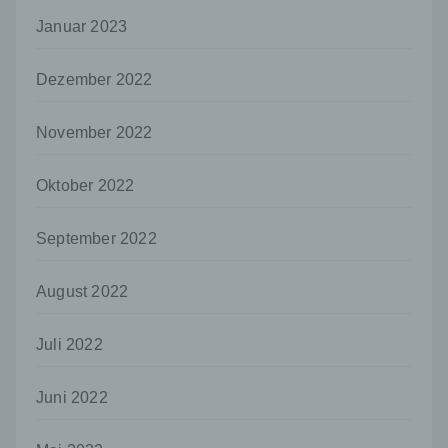
offengelegt werden, unabhängig davon, ob
Januar 2023
es sich bei ihr um einen Dritten handelt oder
nicht. Behörden, die im Rahmen eines
bestimmten Untersuchungsauftrags nach
Dezember 2022
dem Unionsrecht oder dem Recht der
Mitgliedstaaten möglicherweise
November 2022
personenbezogene Daten erhalten, gelten
jedoch nicht als Empfänger.
Oktober 2022
j) Dritter
Dritter ist eine natürliche oder juristische
September 2022
Person, Behörde, Einrichtung oder andere
Stelle außer der betroffenen Person, dem
Verantwortlichen, dem Auftragsverarbeiter
August 2022
und den Personen, die unter der
unmittelbaren Verantwortung des
Verantwortlichen oder des
Juli 2022
Auftragsverarbeiters befugt sind, die
personenbezogenen Daten zu verarbeiten.
Juni 2022
k) Einwilligung
Einwilligung ist jede von der betroffenen