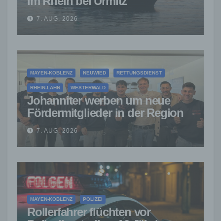
im Rhein bei Urmitz
7. AUG. 2026
MAYEN-KOBLENZ
NEUWIED
RETTUNGSDIENST
RHEIN-LAHN
WESTERWALD
Johanniter werben um neue
Fördermitglieder in der Region
7. AUG. 2026
MAYEN-KOBLENZ
POLIZEI
Rollerfahrer flüchten vor