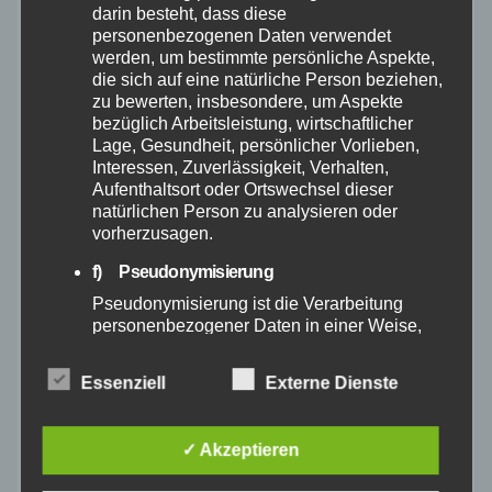
Juli 2025
darin besteht, dass diese
personenbezogenen Daten verwendet
werden, um bestimmte persönliche Aspekte,
Juni 2025
die sich auf eine natürliche Person beziehen,
zu bewerten, insbesondere, um Aspekte
Mai 2025
bezüglich Arbeitsleistung, wirtschaftlicher
Lage, Gesundheit, persönlicher Vorlieben,
Interessen, Zuverlässigkeit, Verhalten,
April 2025
Aufenthaltsort oder Ortswechsel dieser
natürlichen Person zu analysieren oder
vorherzusagen.
März 2025
f) Pseudonymisierung
Februar 2025
Pseudonymisierung ist die Verarbeitung
personenbezogener Daten in einer Weise,
auf welche die personenbezogenen Daten
Januar 2025
ohne Hinzuziehung zusätzlicher
Essenziell
Externe Dienste
Informationen nicht mehr einer spezifischen
Dezember 2024
betroffenen Person zugeordnet werden
können, sofern diese zusätzlichen
✓ Akzeptieren
Informationen gesondert aufbewahrt werden
November 2024
und technischen und organisatorischen