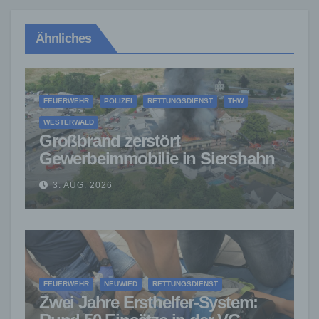
Ähnliches
FEUERWEHR
POLIZEI
RETTUNGSDIENST
THW
WESTERWALD
Großbrand zerstört
Gewerbeimmobilie in Siershahn
– Millionenschaden entstanden
3. AUG. 2026
FEUERWEHR
NEUWIED
RETTUNGSDIENST
Zwei Jahre Ersthelfer-System: