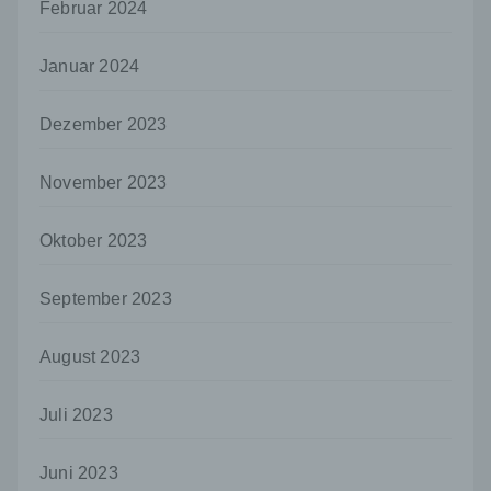
Februar 2024
h) Auftragsverarbeiter
Auftragsverarbeiter ist eine natürliche oder
Januar 2024
juristische Person, Behörde, Einrichtung
oder andere Stelle, die personenbezogene
Daten im Auftrag des Verantwortlichen
Dezember 2023
verarbeitet.
i) Empfänger
November 2023
Empfänger ist eine natürliche oder juristische
Person, Behörde, Einrichtung oder andere
Oktober 2023
Stelle, der personenbezogene Daten
offengelegt werden, unabhängig davon, ob
es sich bei ihr um einen Dritten handelt oder
September 2023
nicht. Behörden, die im Rahmen eines
bestimmten Untersuchungsauftrags nach
August 2023
dem Unionsrecht oder dem Recht der
Mitgliedstaaten möglicherweise
personenbezogene Daten erhalten, gelten
Juli 2023
jedoch nicht als Empfänger.
j) Dritter
Juni 2023