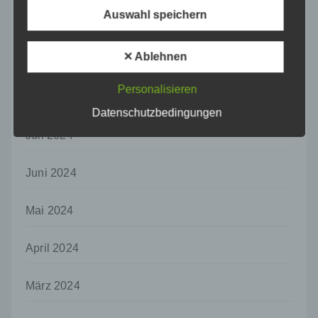
Maßnahmen unterliegen, die gewährleisten,
Auswahl speichern
dass die personenbezogenen Daten nicht
Oktober 2024
einer identifizierten oder identifizierbaren
natürlichen Person zugewiesen werden.
✕ Ablehnen
September 2024
g) Verantwortlicher oder für die Verarbeitung
Verantwortlicher
Personalisieren
August 2024
Verantwortlicher oder für die Verarbeitung
Datenschutzbedingungen
Verantwortlicher ist die natürliche oder
juristische Person, Behörde, Einrichtung
Juli 2024
oder andere Stelle, die allein oder
gemeinsam mit anderen über die Zwecke
Juni 2024
und Mittel der Verarbeitung von
personenbezogenen Daten entscheidet.
Sind die Zwecke und Mittel dieser
Mai 2024
Verarbeitung durch das Unionsrecht oder
das Recht der Mitgliedstaaten vorgegeben,
April 2024
so kann der Verantwortliche
beziehungsweise können die bestimmten
Kriterien seiner Benennung nach dem
März 2024
Unionsrecht oder dem Recht der
Mitgliedstaaten vorgesehen werden.