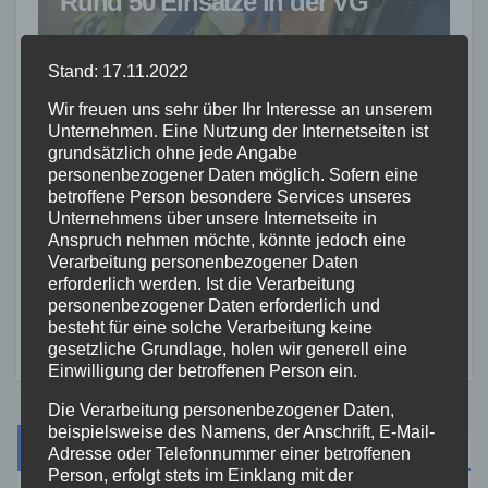
Rund 50 Einsätze in der VG
Asbach
2. AUG. 2026
Stand: 17.11.2022
Wir freuen uns sehr über Ihr Interesse an unserem
Unternehmen. Eine Nutzung der Internetseiten ist
grundsätzlich ohne jede Angabe
personenbezogener Daten möglich. Sofern eine
betroffene Person besondere Services unseres
FEUERWEHR
NEUWIED
Flächenbrand bei Buchholz
Unternehmens über unsere Internetseite in
Anspruch nehmen möchte, könnte jedoch eine
schnell gelöscht – Wald vor
Verarbeitung personenbezogener Daten
Flammen bewahrt
erforderlich werden. Ist die Verarbeitung
2. AUG. 2026
personenbezogener Daten erforderlich und
besteht für eine solche Verarbeitung keine
gesetzliche Grundlage, holen wir generell eine
Einwilligung der betroffenen Person ein.
Die Verarbeitung personenbezogener Daten,
beispielsweise des Namens, der Anschrift, E-Mail-
Suche
Adresse oder Telefonnummer einer betroffenen
Person, erfolgt stets im Einklang mit der