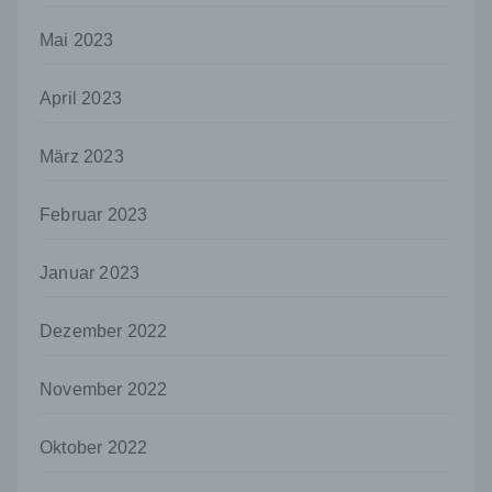
Dritter ist eine natürliche oder juristische
Person, Behörde, Einrichtung oder andere
Mai 2023
Stelle außer der betroffenen Person, dem
Verantwortlichen, dem Auftragsverarbeiter
und den Personen, die unter der
April 2023
unmittelbaren Verantwortung des
Verantwortlichen oder des
März 2023
Auftragsverarbeiters befugt sind, die
personenbezogenen Daten zu verarbeiten.
Februar 2023
k) Einwilligung
Einwilligung ist jede von der betroffenen
Januar 2023
Person freiwillig für den bestimmten Fall in
informierter Weise und unmissverständlich
abgegebene Willensbekundung in Form
Dezember 2022
einer Erklärung oder einer sonstigen
eindeutigen bestätigenden Handlung, mit der
die betroffene Person zu verstehen gibt, dass
November 2022
sie mit der Verarbeitung der sie betreffenden
personenbezogenen Daten einverstanden
Oktober 2022
ist.
Name und Anschrift des für die Verarbeitung