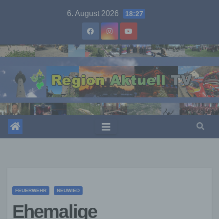
Skip
6. August 2026
18:27
to
content
FEUERWEHR
NEUWIED
Ehemalige