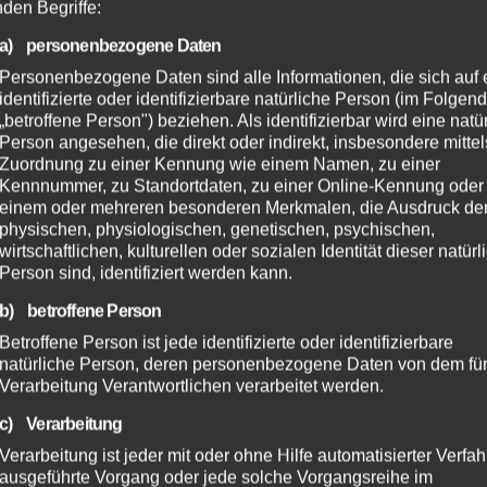
nden Begriffe:
a) personenbezogene Daten
Personenbezogene Daten sind alle Informationen, die sich auf 
identifizierte oder identifizierbare natürliche Person (im Folgen
„betroffene Person") beziehen. Als identifizierbar wird eine natü
Person angesehen, die direkt oder indirekt, insbesondere mittel
Zuordnung zu einer Kennung wie einem Namen, zu einer
EHR
NEUWIED
Kennnummer, zu Standortdaten, zu einer Online-Kennung oder
SDIENST
FEUERWEHR
NEUWIED
einem oder mehreren besonderen Merkmalen, die Ausdruck de
Jahre Ersthelfer-
Flächenbrand bei
physischen, physiologischen, genetischen, psychischen,
em: Rund 50
Buchholz schnell
wirtschaftlichen, kulturellen oder sozialen Identität dieser natür
Person sind, identifiziert werden kann.
ätze in der VG
gelöscht – Wald vo
UG. 2026
2. AUG. 2026
ch
Flammen bewahrt
b) betroffene Person
Betroffene Person ist jede identifizierte oder identifizierbare
natürliche Person, deren personenbezogene Daten von dem für
Verarbeitung Verantwortlichen verarbeitet werden.
c) Verarbeitung
Verarbeitung ist jeder mit oder ohne Hilfe automatisierter Verfa
ausgeführte Vorgang oder jede solche Vorgangsreihe im