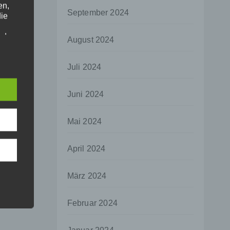
en,
September 2024
die
oder
August 2024
tung.
Juli 2024
er
Juni 2024
ung
Mai 2024
April 2024
hen,
März 2024
ng,
essen,
Februar 2024
ser