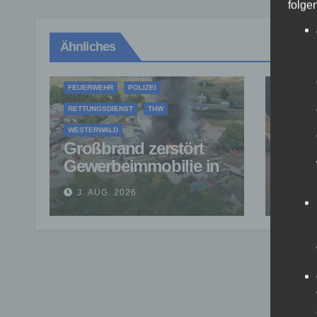
folge
Ähnliches
FEUERWEHR
POLIZEI
RETTUNGSDIENST
THW
FEUERW
WESTERWALD
RETTUNG
Großbrand zerstört
Zwei 
Gewerbeimmobilie in
Syst
Siershahn –
Eins
3. AUG. 2026
2. A
Millionenschaden
Asba
entstanden