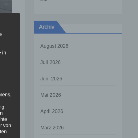
Archiv
e
en
August 2026
 in
Juli 2026
szeit
Juni 2026
ve
mens,
Mai 2026
en in
ng
 die
April 2026
en
chte
r von
März 2026
ten