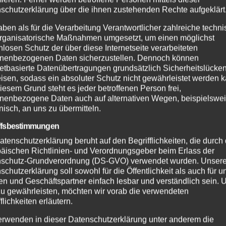
schutzerklärung über die ihnen zustehenden Rechte aufgeklärt
aben als für die Verarbeitung Verantwortlicher zahlreiche techn
rganisatorische Maßnahmen umgesetzt, um einen möglichst
nlosen Schutz der über diese Internetseite verarbeiteten
nenbezogenen Daten sicherzustellen. Dennoch können
netbasierte Datenübertragungen grundsätzlich Sicherheitslücke
isen, sodass ein absoluter Schutz nicht gewährleistet werden k
iesem Grund steht es jeder betroffenen Person frei,
nenbezogene Daten auch auf alternativen Wegen, beispielswe
onisch, an uns zu übermitteln.
ffsbestimmungen
atenschutzerklärung beruht auf den Begrifflichkeiten, die durch
äischen Richtlinien- und Verordnungsgeber beim Erlass der
äfte trainieren
Jungfeuerwehr erlebt
schutz-Grundverordnung (DS-GVO) verwendet wurden. Unser
schutzerklärung soll sowohl für die Öffentlichkeit als auch für u
24‑Stunden‑Tag voller Action
n und Geschäftspartner einfach lesbar und verständlich sein.
zu gewährleisten, möchten wir vorab die verwendeten
flichkeiten erläutern.
erwenden in dieser Datenschutzerklärung unter anderem die