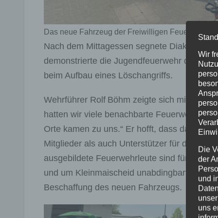
Das neue Fahrzeug der Freiwilligen Feuerwehr K
Stand
Nach dem Mittagessen segnete Diakon Norbe
Wir f
demonstrierte die Jugendfeuerwehr der Ver
Nutzu
perso
beim Aufbau eines Löschangriffs.
beson
Anspr
Wehrführer Rolf Böhm zeigte sich mit der Be
perso
perso
hatten wir viele benachbarte Feuerwehren z
Verar
Orte kamen zu uns.“ Er hofft, dass das Inte
Einwi
Mitglieder als auch Unterstützer für den För
Die V
ausgebildete Feuerwehrleute sind für die wei
der A
Perso
und um Kleinmaischeid unabdingbar“, erklärt
und i
Beschaffung des neuen Fahrzeugs.
Daten
unser
uns e
infor