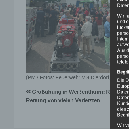
Daten
Wir h
und o
lücke
perso
Inter
aufwe
Aus d
perso
telef
Begri
(PM / Fotos: Feuerwehr VG Dierdorf,red)
Die D
Europ
Beitragsnavigation
Großübung in Weißenthurm: Rettungskr
Daten
Daten
Rettung von vielen Verletzten
Kunde
dies 
Begrif
Wir v