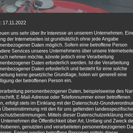
leinmaischeid
: 17.11.2022
rt Hendricks das neue Fahrzeug. Anschließend
reuen uns sehr über Ihr Interesse an unserem Unternehmen. Ein
bandsgemeinde Dierdorf bei einer Schauübung ihr Könn
ng der Internetseiten ist grundsätzlich ohne jede Angabe
nenbezogener Daten möglich. Sofern eine betroffene Person
dere Services unseres Unternehmens über unsere Internetseite
uch nehmen möchte, könnte jedoch eine Verarbeitung
sucherresonanz sehr zufrieden. „Vor allem um die Mittag
nenbezogener Daten erforderlich werden. Ist die Verarbeitung
nenbezogener Daten erforderlich und besteht für eine solche
u Gast. Aber auch zahlreiche Bewohner der umliegenden
beitung keine gesetzliche Grundlage, holen wir generell eine
resse an der Feuerwehr geweckt wurde, denn sowohl akti
lligung der betroffenen Person ein.
derverein werden gesucht. „Vor allem motivierte und gut
erarbeitung personenbezogener Daten, beispielsweise des Na
tere Sicherheit und Hilfeleistung bei Bränden oder Unfäll
nschrift, E-Mail-Adresse oder Telefonnummer einer betroffenen
n, erfolgt stets im Einklang mit der Datenschutz-Grundverordnu
e Rolf Böhm. Zum Schluss dankte er der VG Dierdorf für
n Übereinstimmung mit den für uns geltenden landesspezifisch
schutzbestimmungen. Mittels dieser Datenschutzerklärung mö
 Unternehmen die Öffentlichkeit über Art, Umfang und Zweck de
rhobenen, genutzten und verarbeiteten personenbezogenen Da
mieren. Ferner werden betroffene Personen mittels dieser