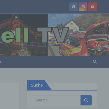
O
Suche