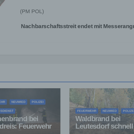
(PM POL)
Nachbarschaftsstreit endet mit Messerangr
EHR
NEUWIED
POLIZEI
SDIENST
FEUERWEHR
NEUWIED
POLIZE
henbrand bei
Waldbrand bei
dreis: Feuerwehr
Leutesdorf schnell
ndert Übergreifen
gelöscht – Feuerw