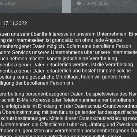
UG. 2026
7. AUG. 2026
Waldgebiet
warnt vor erhöhter
Brandgefahr
: 17.11.2022
reuen uns sehr über Ihr Interesse an unserem Unternehmen. Ein
ng der Internetseiten ist grundsätzlich ohne jede Angabe
nenbezogener Daten möglich. Sofern eine betroffene Person
dere Services unseres Unternehmens über unsere Internetseite
uch nehmen möchte, könnte jedoch eine Verarbeitung
nenbezogener Daten erforderlich werden. Ist die Verarbeitung
nenbezogener Daten erforderlich und besteht für eine solche
beitung keine gesetzliche Grundlage, holen wir generell eine
lligung der betroffenen Person ein.
erarbeitung personenbezogener Daten, beispielsweise des Na
nschrift, E-Mail-Adresse oder Telefonnummer einer betroffenen
n, erfolgt stets im Einklang mit der Datenschutz-Grundverordnu
n Übereinstimmung mit den für uns geltenden landesspezifisch
schutzbestimmungen. Mittels dieser Datenschutzerklärung mö
 Unternehmen die Öffentlichkeit über Art, Umfang und Zweck de
rhobenen, genutzten und verarbeiteten personenbezogenen Da
mieren. Ferner werden betroffene Personen mittels dieser