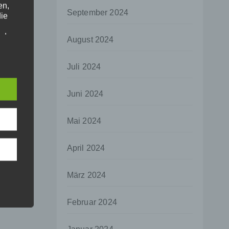
en,
September 2024
die
oder
August 2024
tung.
Juli 2024
er
Juni 2024
ung
Mai 2024
April 2024
hen,
März 2024
ng,
essen,
Februar 2024
ser