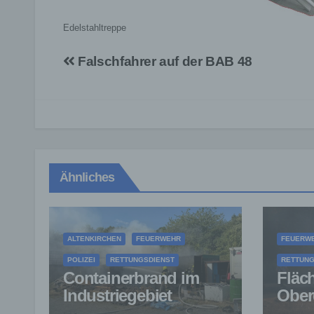
Edelstahltreppe
Beitragsnavigation
Falschfahrer auf der BAB 48
Ähnliches
ALTENKIRCHEN
FEUERWEHR
FEUERW
POLIZEI
RETTUNGSDIENST
RETTUNG
Containerbrand im
Fläc
Industriegebiet
Ober
Horhausen:
verhi