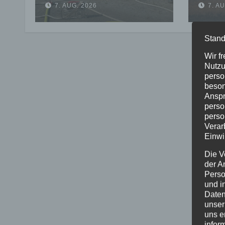
7. AUG. 2026
7. A
Feuerwehr verhindert
auf 
weitere Ausbreitung
Stand
Wir f
Nutzu
perso
beson
Anspr
perso
perso
Verar
Einwi
Die V
der A
Perso
und i
Daten
unser
uns e
infor