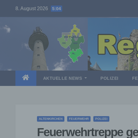
Skip
8. August 2026
5:04
to
content
AKTUELLE NEWS
POLIZEI
F
ALTENKIRCHEN
FEUERWEHR
POLIZEI
Feuerwehrtreppe ge