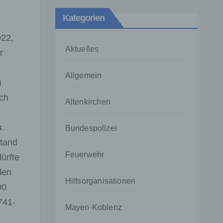
Kategorien
022,
Aktuelles
r
Allgemein
)
ich
Altenkirchen
s
.
Bundespolizei
stand
Feuerwehr
ürfte
den
Hilfsorganisationen
00
741-
Mayen-Koblenz