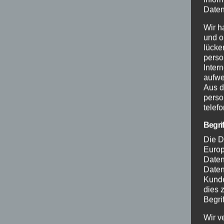
Daten
Wir h
und o
lücke
perso
Inter
aufwe
Aus d
perso
telef
Begri
Die D
Europ
Daten
Daten
Kunde
dies 
Begrif
Wir v