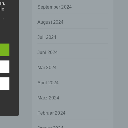
en,
September 2024
die
oder
August 2024
tung.
Juli 2024
er
Juni 2024
ung
Mai 2024
April 2024
hen,
März 2024
ng,
essen,
Februar 2024
ser