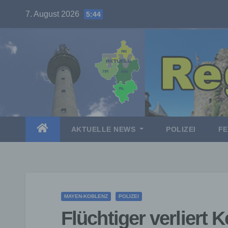
Skip
7. August 2026
5:44
to
content
AKTUELLE NEWS
POLIZEI
F
MAYEN-KOBLENZ
POLIZEI
Flüchtiger verliert 