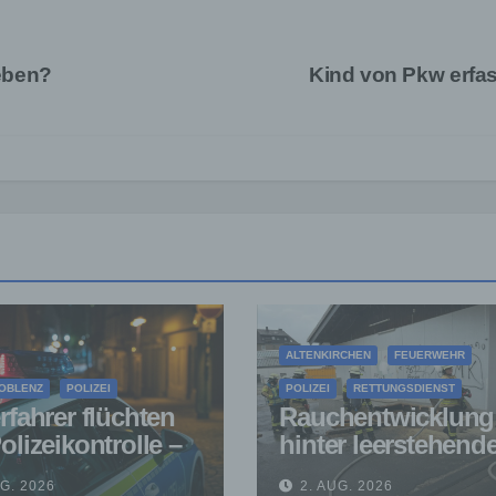
eben?
Kind von Pkw erfa
ALTENKIRCHEN
FEUERWEHR
OBLENZ
POLIZEI
POLIZEI
RETTUNGSDIENST
rfahrer flüchten
Rauchentwicklung
olizeikontrolle –
hinter leerstehen
ähriger nach
Gebäude sorgt für
UG. 2026
2. AUG. 2026