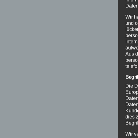
Daten
Wir h
und o
lücke
perso
Inter
aufwe
Aus d
perso
telef
Begri
Die D
Europ
Daten
Daten
Kunde
dies 
Begrif
Wir v