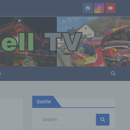
O
Suche