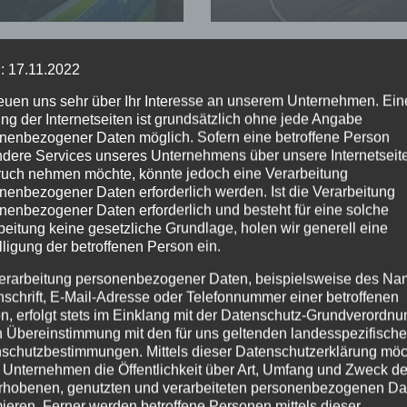
olgung gestoppt
Feuerwehreinsatz
: 17.11.2022
reuen uns sehr über Ihr Interesse an unserem Unternehmen. Ein
ng der Internetseiten ist grundsätzlich ohne jede Angabe
nenbezogener Daten möglich. Sofern eine betroffene Person
dere Services unseres Unternehmens über unsere Internetseite
uch nehmen möchte, könnte jedoch eine Verarbeitung
nenbezogener Daten erforderlich werden. Ist die Verarbeitung
nenbezogener Daten erforderlich und besteht für eine solche
beitung keine gesetzliche Grundlage, holen wir generell eine
lligung der betroffenen Person ein.
erarbeitung personenbezogener Daten, beispielsweise des Na
nschrift, E-Mail-Adresse oder Telefonnummer einer betroffenen
n, erfolgt stets im Einklang mit der Datenschutz-Grundverordnu
n Übereinstimmung mit den für uns geltenden landesspezifisch
schutzbestimmungen. Mittels dieser Datenschutzerklärung mö
 Unternehmen die Öffentlichkeit über Art, Umfang und Zweck de
rhobenen, genutzten und verarbeiteten personenbezogenen Da
mieren. Ferner werden betroffene Personen mittels dieser