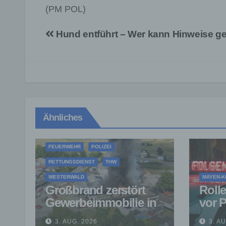
(PM POL)
Beitragsnavigation
Hund entführt – Wer kann Hinweise g
Ähnliches
FEUERWEHR
POLIZEI
RETTUNGSDIENST
THW
WESTERWALD
MAYEN-K
Großbrand zerstört
Rolle
Gewerbeimmobilie in
vor P
Siershahn –
16-J
3. AUG. 2026
3. A