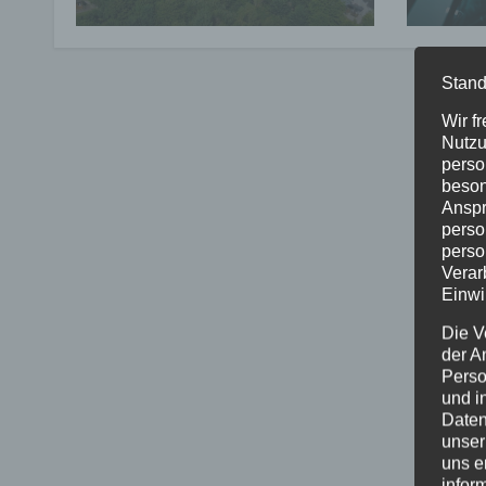
Millionenschaden
Verf
entstanden
Stand
Wir f
Nutzu
perso
beson
Anspr
perso
perso
Verar
Einwi
Die V
der A
Perso
und i
Daten
unser
uns e
infor