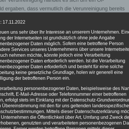
der Verunreinigung handelt es sich um ein Öl-
d ergaben, dass vermutlich die Verunreinigung bereits
nach dem Verursacher dauern an. Die WSP Koblenz bitte
: 17.11.2022
hergang oder zu Tatverdächtigen wird gebeten.
reuen uns sehr über Ihr Interesse an unserem Unternehmen. Ein
ng der Internetseiten ist grundsätzlich ohne jede Angabe
nenbezogener Daten möglich. Sofern eine betroffene Person
dere Services unseres Unternehmens über unsere Internetseite
Drei Anzeigen wegen Umparken eines Au
uch nehmen möchte, könnte jedoch eine Verarbeitung
nenbezogener Daten erforderlich werden. Ist die Verarbeitung
nenbezogener Daten erforderlich und besteht für eine solche
beitung keine gesetzliche Grundlage, holen wir generell eine
lligung der betroffenen Person ein.
erarbeitung personenbezogener Daten, beispielsweise des Na
nschrift, E-Mail-Adresse oder Telefonnummer einer betroffenen
n, erfolgt stets im Einklang mit der Datenschutz-Grundverordnu
n Übereinstimmung mit den für uns geltenden landesspezifisch
schutzbestimmungen. Mittels dieser Datenschutzerklärung mö
 Unternehmen die Öffentlichkeit über Art, Umfang und Zweck de
rhobenen, genutzten und verarbeiteten personenbezogenen Da
EHR
NEUWIED
POLIZEI
mieren. Ferner werden betroffene Personen mittels dieser