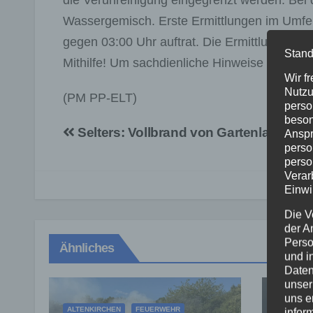
die Verunreinigung eingegrenzt werden. Bei 
Wassergemisch. Erste Ermittlungen im Umfel
gegen 03:00 Uhr auftrat. Die Ermittlungen 
Stand
Mithilfe! Um sachdienliche Hinweise zum Tat
Wir f
Nutzu
(PM PP-ELT)
perso
beson
Beitragsnavigation
Selters: Vollbrand von Gartenlaube
Anspr
perso
perso
Verar
Einwi
Die V
der A
Perso
Ähnliches
und i
Daten
unser
uns e
ALTENKIRCHEN
FEUERWEHR
FEUERW
infor