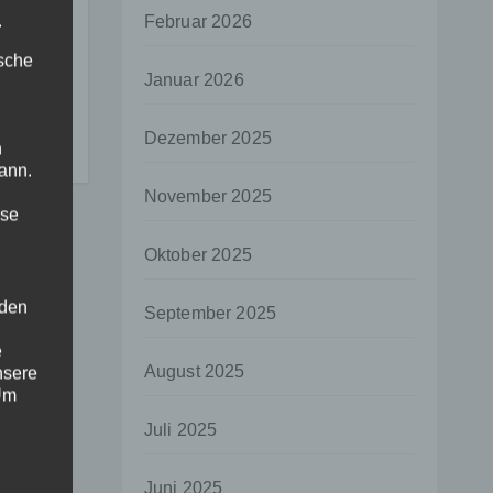
.
Februar 2026
I
ische
Januar 2026
ehr
Dezember 2025
n
ann.
November 2025
ise
Oktober 2025
 den
September 2025
e
August 2025
nsere
 Um
Juli 2025
Juni 2025