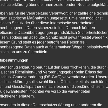
schutzerklärung über die ihnen zustehenden Rechte aufgeklärt
SDIENST
FEUERWEHR
NEUWIED
POLIZE
henbrand bei
Waldbrand bei
aben als für die Verarbeitung Verantwortlicher zahlreiche techn
dreis: Feuerwehr
Leutesdorf schnell
rganisatorische Maßnahmen umgesetzt, um einen möglichst
nlosen Schutz der über diese Internetseite verarbeiteten
ndert Übergreifen
gelöscht – Feuerw
UG. 2026
7. AUG. 2026
nenbezogenen Daten sicherzustellen. Dennoch können
Waldgebiet
warnt vor erhöhter
netbasierte Datenübertragungen grundsätzlich Sicherheitslücke
Brandgefahr
isen, sodass ein absoluter Schutz nicht gewährleistet werden k
iesem Grund steht es jeder betroffenen Person frei,
nenbezogene Daten auch auf alternativen Wegen, beispielswe
onisch, an uns zu übermitteln.
ffsbestimmungen
atenschutzerklärung beruht auf den Begrifflichkeiten, die durch
äischen Richtlinien- und Verordnungsgeber beim Erlass der
schutz-Grundverordnung (DS-GVO) verwendet wurden. Unser
schutzerklärung soll sowohl für die Öffentlichkeit als auch für u
n und Geschäftspartner einfach lesbar und verständlich sein.
zu gewährleisten, möchten wir vorab die verwendeten
flichkeiten erläutern.
erwenden in dieser Datenschutzerklärung unter anderem die