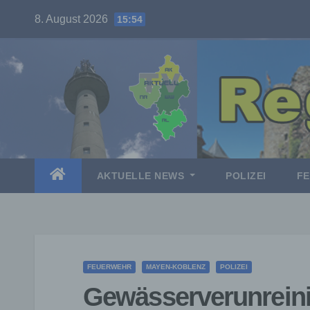
Skip
8. August 2026
15:54
to
content
AKTUELLE NEWS
POLIZEI
F
FEUERWEHR
MAYEN-KOBLENZ
POLIZEI
Gewässerverunreini