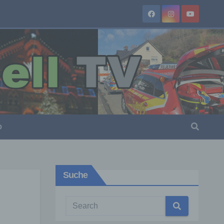
O
Suche