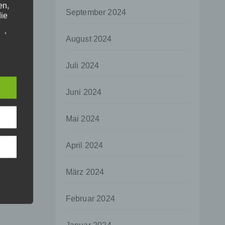
en,
September 2024
die
oder
August 2024
tung.
Juli 2024
er
Juni 2024
ung
Mai 2024
April 2024
hen,
März 2024
ng,
essen,
Februar 2024
ser