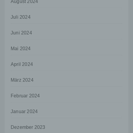
August 2024
so kann der Verantwortliche
beziehungsweise können die bestimmten
Kriterien seiner Benennung nach dem
Juli 2024
Unionsrecht oder dem Recht der
Mitgliedstaaten vorgesehen werden.
Juni 2024
h) Auftragsverarbeiter
Auftragsverarbeiter ist eine natürliche oder
Mai 2024
juristische Person, Behörde, Einrichtung
oder andere Stelle, die personenbezogene
April 2024
Daten im Auftrag des Verantwortlichen
verarbeitet.
März 2024
i) Empfänger
Empfänger ist eine natürliche oder juristische
Person, Behörde, Einrichtung oder andere
Februar 2024
Stelle, der personenbezogene Daten
offengelegt werden, unabhängig davon, ob
Januar 2024
es sich bei ihr um einen Dritten handelt oder
nicht. Behörden, die im Rahmen eines
bestimmten Untersuchungsauftrags nach
Dezember 2023
dem Unionsrecht oder dem Recht der