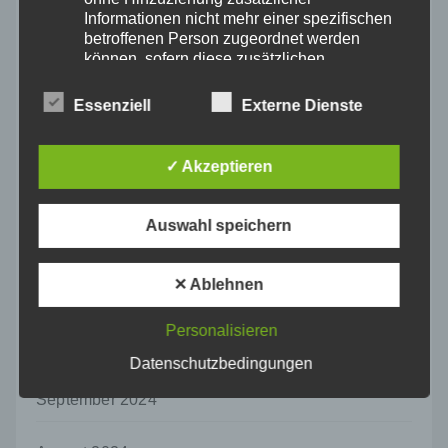
Informationen nicht mehr einer spezifischen
April 2025
betroffenen Person zugeordnet werden
können, sofern diese zusätzlichen
Informationen gesondert aufbewahrt werden
März 2025
und technischen und organisatorischen
Essenziell
Externe Dienste
Maßnahmen unterliegen, die gewährleisten,
Februar 2025
dass die personenbezogenen Daten nicht
einer identifizierten oder identifizierbaren
✓ Akzeptieren
natürlichen Person zugewiesen werden.
Januar 2025
g) Verantwortlicher oder für die Verarbeitung
Auswahl speichern
Verantwortlicher
Dezember 2024
Verantwortlicher oder für die Verarbeitung
Verantwortlicher ist die natürliche oder
✕ Ablehnen
November 2024
juristische Person, Behörde, Einrichtung
oder andere Stelle, die allein oder
Personalisieren
gemeinsam mit anderen über die Zwecke
Oktober 2024
und Mittel der Verarbeitung von
Datenschutzbedingungen
personenbezogenen Daten entscheidet.
September 2024
Sind die Zwecke und Mittel dieser
Verarbeitung durch das Unionsrecht oder
das Recht der Mitgliedstaaten vorgegeben,