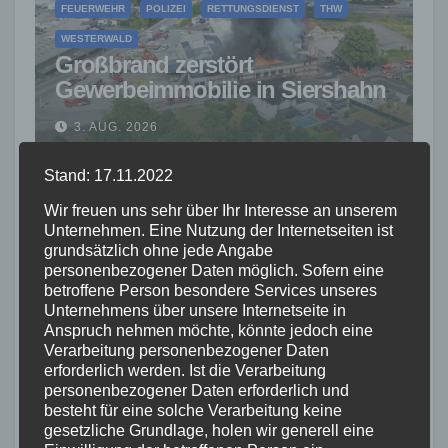
FEUERWEHR
POLIZEI
RETTUNGSDIENST
THW
WESTERWALD
Großbrand zerstört
Gewerbeimmobilie in Siershahn
– Millionenschaden entstanden
3. AUG. 2026
Stand: 17.11.2022
Wir freuen uns sehr über Ihr Interesse an unserem
Unternehmen. Eine Nutzung der Internetseiten ist
grundsätzlich ohne jede Angabe
MAYEN-KOBLENZ
POLIZEI
personenbezogener Daten möglich. Sofern eine
Rollerfahrer flüchten vor
betroffene Person besondere Services unseres
Unternehmens über unsere Internetseite in
Polizeikontrolle – 16-Jähriger
Anspruch nehmen möchte, könnte jedoch eine
nach Verfolgung gestoppt
Verarbeitung personenbezogener Daten
3. AUG. 2026
erforderlich werden. Ist die Verarbeitung
personenbezogener Daten erforderlich und
besteht für eine solche Verarbeitung keine
gesetzliche Grundlage, holen wir generell eine