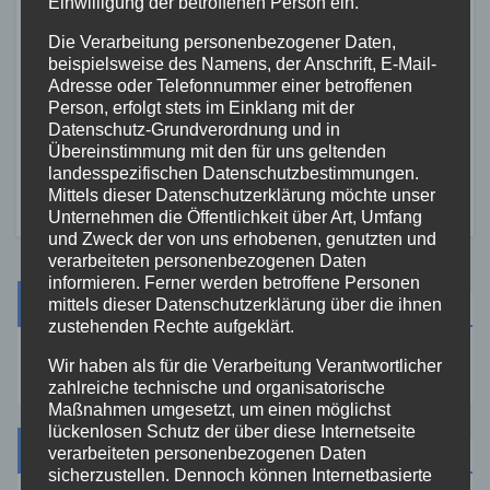
Einwilligung der betroffenen Person ein.
Die Verarbeitung personenbezogener Daten,
FEUERWEHR
NEUWIED
RETTUNGSDIENST
beispielsweise des Namens, der Anschrift, E-Mail-
Zwei Jahre Ersthelfer-System:
Adresse oder Telefonnummer einer betroffenen
Rund 50 Einsätze in der VG
Person, erfolgt stets im Einklang mit der
Asbach
Datenschutz-Grundverordnung und in
2. AUG. 2026
Übereinstimmung mit den für uns geltenden
landesspezifischen Datenschutzbestimmungen.
Mittels dieser Datenschutzerklärung möchte unser
Unternehmen die Öffentlichkeit über Art, Umfang
und Zweck der von uns erhobenen, genutzten und
verarbeiteten personenbezogenen Daten
informieren. Ferner werden betroffene Personen
Suche
mittels dieser Datenschutzerklärung über die ihnen
zustehenden Rechte aufgeklärt.
Wir haben als für die Verarbeitung Verantwortlicher
zahlreiche technische und organisatorische
Maßnahmen umgesetzt, um einen möglichst
lückenlosen Schutz der über diese Internetseite
Kategorien
verarbeiteten personenbezogenen Daten
sicherzustellen. Dennoch können Internetbasierte