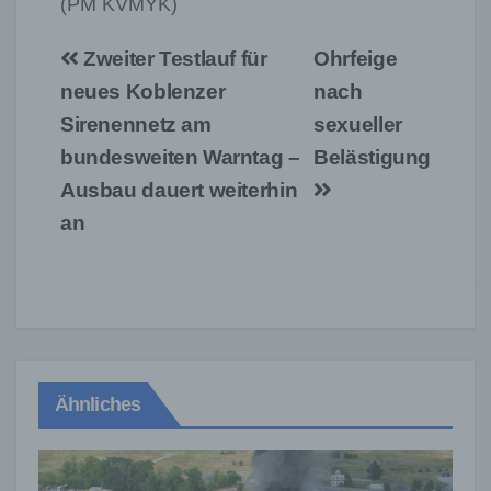
(PM KVMYK)
Beitragsnavigation
Zweiter Testlauf für
Ohrfeige
neues Koblenzer
nach
Sirenennetz am
sexueller
bundesweiten Warntag –
Belästigung
Ausbau dauert weiterhin
an
Ähnliches