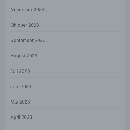
Mitgliedstaaten möglicherweise
personenbezogene Daten erhalten, gelten
November 2023
jedoch nicht als Empfänger.
Oktober 2023
j) Dritter
Dritter ist eine natürliche oder juristische
Person, Behörde, Einrichtung oder andere
September 2023
Stelle außer der betroffenen Person, dem
Verantwortlichen, dem Auftragsverarbeiter
August 2023
und den Personen, die unter der
unmittelbaren Verantwortung des
Verantwortlichen oder des
Juli 2023
Auftragsverarbeiters befugt sind, die
personenbezogenen Daten zu verarbeiten.
Juni 2023
k) Einwilligung
Einwilligung ist jede von der betroffenen
Mai 2023
Person freiwillig für den bestimmten Fall in
informierter Weise und unmissverständlich
abgegebene Willensbekundung in Form
April 2023
einer Erklärung oder einer sonstigen
eindeutigen bestätigenden Handlung, mit der