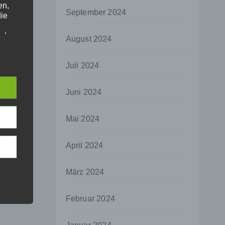
en,
September 2024
die
oder
August 2024
tung.
Juli 2024
er
Juni 2024
ung
Mai 2024
April 2024
hen,
März 2024
ng,
essen,
Februar 2024
ser