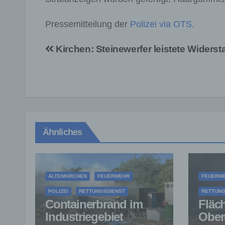
Pressemitteilung der
Polizei via OTS
.
Beitragsnavigation
Kirchen: Steinewerfer leistete Widerst
Ähnliches
ALTENKIRCHEN
FEUERWEHR
FEUERW
POLIZEI
RETTUNGSDIENST
RETTUNG
Containerbrand im
Fläc
Industriegebiet
Ober