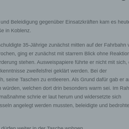
 und Beleidigung gegenüber Einsatzkräften kam es heut
e in Koblenz.
chuldigte 35-Jährige zunächst mitten auf der Fahrbahn 
rochen, ging er zunächst mit starrem Blick ohne Reaktio
rderung stehen. Ausweispapiere führte er nicht mit sich, 
kenntnisse zweifelsfrei geklärt werden. Bei der
, seine Taschen zu entleeren. Als Grund dafür gab er a
 würden, welchen dort drin besonders warm sei. Im R
aßnahme schrie er laut herum und widersetzte sich
esseln angelegt werden mussten, beleidigte und bedrohte
 dürfen weiter in der Tasche wohnen.