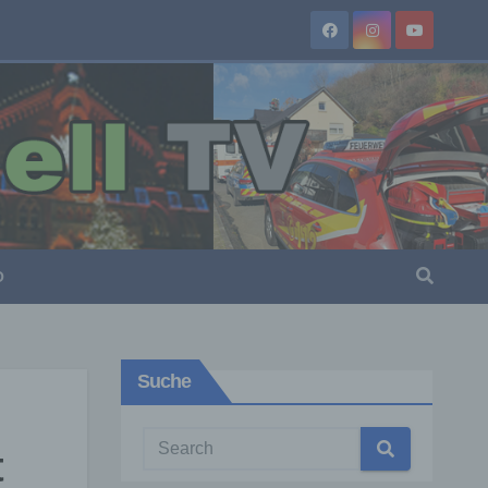
O
Suche
t