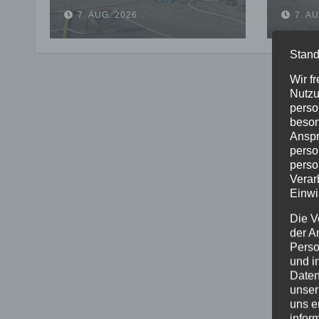
Horhausen:
verhi
7. AUG. 2026
7. A
Feuerwehr verhindert
auf 
weitere Ausbreitung
Stand
Wir f
Nutzu
perso
beson
Anspr
perso
perso
Verar
Einwi
Die V
der A
Perso
und i
Daten
unser
uns e
infor