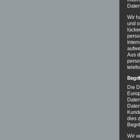
Daten
Wir h
und o
lücke
perso
Inter
aufwe
Aus d
perso
telef
Begri
Die D
Europ
Daten
Daten
Kunde
dies 
Begrif
Wir v