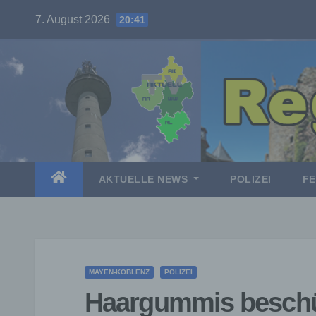
Skip
7. August 2026
20:41
to
content
AKTUELLE NEWS
POLIZEI
F
MAYEN-KOBLENZ
POLIZEI
Haargummis beschütz