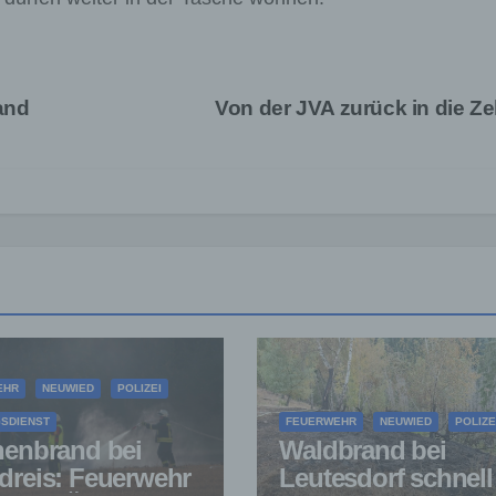
and
Von der JVA zurück in die Ze
EHR
NEUWIED
POLIZEI
SDIENST
FEUERWEHR
NEUWIED
POLIZE
henbrand bei
Waldbrand bei
dreis: Feuerwehr
Leutesdorf schnell