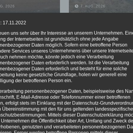
ndert Übergreifen
gelöscht – Feuerw
UG. 2026
7. AUG. 2026
Waldgebiet
warnt vor erhöhter
Brandgefahr
: 17.11.2022
reuen uns sehr über Ihr Interesse an unserem Unternehmen. Ein
ng der Internetseiten ist grundsätzlich ohne jede Angabe
nenbezogener Daten möglich. Sofern eine betroffene Person
dere Services unseres Unternehmens über unsere Internetseite
uch nehmen möchte, könnte jedoch eine Verarbeitung
nenbezogener Daten erforderlich werden. Ist die Verarbeitung
nenbezogener Daten erforderlich und besteht für eine solche
beitung keine gesetzliche Grundlage, holen wir generell eine
lligung der betroffenen Person ein.
erarbeitung personenbezogener Daten, beispielsweise des Na
nschrift, E-Mail-Adresse oder Telefonnummer einer betroffenen
n, erfolgt stets im Einklang mit der Datenschutz-Grundverordnu
n Übereinstimmung mit den für uns geltenden landesspezifisch
schutzbestimmungen. Mittels dieser Datenschutzerklärung mö
 Unternehmen die Öffentlichkeit über Art, Umfang und Zweck de
rhobenen, genutzten und verarbeiteten personenbezogenen Da
mieren. Ferner werden betroffene Personen mittels dieser