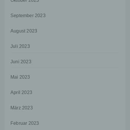
Oktober 2023
und Mittel der Verarbeitung von
personenbezogenen Daten entscheidet.
September 2023
Sind die Zwecke und Mittel dieser
Verarbeitung durch das Unionsrecht oder
das Recht der Mitgliedstaaten vorgegeben,
August 2023
so kann der Verantwortliche
beziehungsweise können die bestimmten
Kriterien seiner Benennung nach dem
Juli 2023
Unionsrecht oder dem Recht der
Mitgliedstaaten vorgesehen werden.
Juni 2023
h) Auftragsverarbeiter
Auftragsverarbeiter ist eine natürliche oder
Mai 2023
juristische Person, Behörde, Einrichtung
oder andere Stelle, die personenbezogene
April 2023
Daten im Auftrag des Verantwortlichen
verarbeitet.
März 2023
i) Empfänger
Empfänger ist eine natürliche oder juristische
Februar 2023
Person, Behörde, Einrichtung oder andere
Stelle, der personenbezogene Daten