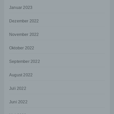
offengelegt werden, unabhängig davon, ob
Januar 2023
es sich bei ihr um einen Dritten handelt oder
nicht. Behörden, die im Rahmen eines
bestimmten Untersuchungsauftrags nach
Dezember 2022
dem Unionsrecht oder dem Recht der
Mitgliedstaaten möglicherweise
November 2022
personenbezogene Daten erhalten, gelten
jedoch nicht als Empfänger.
Oktober 2022
j) Dritter
Dritter ist eine natürliche oder juristische
Person, Behörde, Einrichtung oder andere
September 2022
Stelle außer der betroffenen Person, dem
Verantwortlichen, dem Auftragsverarbeiter
August 2022
und den Personen, die unter der
unmittelbaren Verantwortung des
Verantwortlichen oder des
Juli 2022
Auftragsverarbeiters befugt sind, die
personenbezogenen Daten zu verarbeiten.
Juni 2022
k) Einwilligung
Einwilligung ist jede von der betroffenen