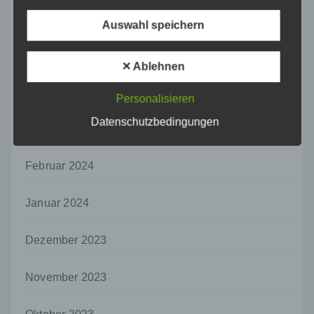
f) Pseudonymisierung
Juni 2024
Auswahl speichern
Pseudonymisierung ist die Verarbeitung
personenbezogener Daten in einer Weise,
Mai 2024
auf welche die personenbezogenen Daten
✕ Ablehnen
ohne Hinzuziehung zusätzlicher
Informationen nicht mehr einer spezifischen
April 2024
Personalisieren
betroffenen Person zugeordnet werden
können, sofern diese zusätzlichen
Datenschutzbedingungen
Informationen gesondert aufbewahrt werden
März 2024
und technischen und organisatorischen
Maßnahmen unterliegen, die gewährleisten,
Februar 2024
dass die personenbezogenen Daten nicht
einer identifizierten oder identifizierbaren
natürlichen Person zugewiesen werden.
Januar 2024
g) Verantwortlicher oder für die Verarbeitung
Verantwortlicher
Dezember 2023
Verantwortlicher oder für die Verarbeitung
Verantwortlicher ist die natürliche oder
November 2023
juristische Person, Behörde, Einrichtung
oder andere Stelle, die allein oder
gemeinsam mit anderen über die Zwecke