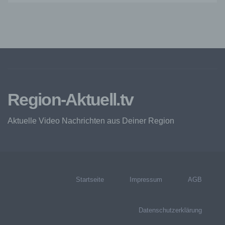
Cookies. Viele Cookies enthalten eine sogenannte
Cookie-ID. Eine Cookie-ID ist eine eindeutige
Kennung des Cookies. Sie besteht aus einer
Zeichenfolge, durch welche Internetseiten und
Server dem konkreten Internetbrowser zugeordnet
werden können, in dem das Cookie gespeichert
wurde. Dies ermöglicht es den besuchten
Internetseiten und Servern, den individuellen
Browser der betroffenen Person von anderen
Internetbrowsern, die andere Cookies enthalten,
Region-Aktuell.tv
zu unterscheiden. Ein bestimmter Internetbrowser
kann über die eindeutige Cookie-ID wiedererkannt
Aktuelle Video Nachrichten aus Deiner Region
und identifiziert werden.
Durch den Einsatz von Cookies kann den Nutzern
dieser Internetseite nutzerfreundlichere Services
bereitstellen, die ohne die Cookie-Setzung nicht
möglich wären.
Startseite
Impressum
AGB
Mittels eines Cookies können die Informationen
und Angebote auf unserer Internetseite im Sinne
des Benutzers optimiert werden. Cookies
Datenschutzerklärung
ermöglichen uns, wie bereits erwähnt, die