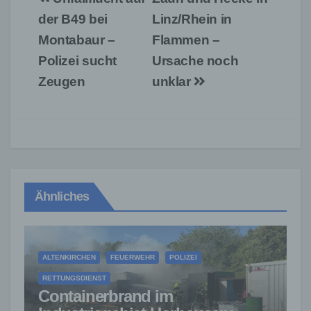
der B49 bei
Linz/Rhein in
Montabaur –
Flammen –
Polizei sucht
Ursache noch
Zeugen
unklar
Ähnliches
ALTENKIRCHEN
FEUERWEHR
POLIZEI
RETTUNGSDIENST
Containerbrand im