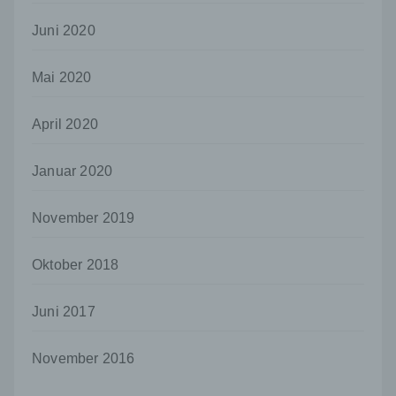
Juni 2020
Deutschland
026229085688
Mai 2020
Cookies / SessionStorage / LocalStorage
Die Internetseiten verwenden teilweise so
April 2020
genannte Cookies, LocalStorage und
SessionStorage. Dies dient dazu, unser Angebot
Januar 2020
nutzerfreundlicher, effektiver und sicherer zu
machen. Local Storage und SessionStorage ist
eine Technologie, mit welcher ihr Browser Daten
November 2019
auf Ihrem Computer oder mobilen Gerät
abspeichert. Cookies sind Textdateien, welche
über einen Internetbrowser auf einem
Oktober 2018
Computersystem abgelegt und gespeichert
werden. Sie können die Verwendung von Cookies,
Juni 2017
LocalStorage und SessionStorage durch
entsprechende Einstellung in Ihrem Browser
verhindern.
November 2016
Zahlreiche Internetseiten und Server verwenden