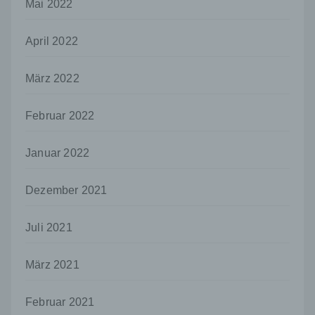
Mai 2022
Person freiwillig für den bestimmten Fall in
informierter Weise und unmissverständlich
abgegebene Willensbekundung in Form
April 2022
einer Erklärung oder einer sonstigen
eindeutigen bestätigenden Handlung, mit der
März 2022
die betroffene Person zu verstehen gibt, dass
sie mit der Verarbeitung der sie betreffenden
personenbezogenen Daten einverstanden
Februar 2022
ist.
Name und Anschrift des für die Verarbeitung
Januar 2022
Verantwortlichen
Verantwortlicher im Sinne der Datenschutz-
Dezember 2021
Grundverordnung, sonstiger in den Mitgliedstaaten
der Europäischen Union geltenden
Datenschutzgesetze und anderer Bestimmungen
Juli 2021
mit datenschutzrechtlichem Charakter ist die:
Uwe Schumann
März 2021
Martinskirchstraße 3
Februar 2021
56566 Neuwied