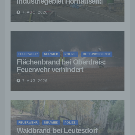
Industriegebiet Horhausen:
Feuerwehr verhindert weitere
7. AUG. 2026
Ausbreitung
FEUERWEHR
NEUWIED
POLIZEI
RETTUNGSDIENST
Flächenbrand bei Oberdreis:
Feuerwehr verhindert
Übergreifen auf Waldgebiet
7. AUG. 2026
FEUERWEHR
NEUWIED
POLIZEI
Waldbrand bei Leutesdorf