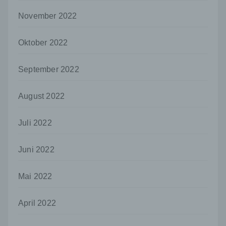
es sich bei ihr um einen Dritten handelt oder
nicht. Behörden, die im Rahmen eines
November 2022
bestimmten Untersuchungsauftrags nach
dem Unionsrecht oder dem Recht der
Mitgliedstaaten möglicherweise
Oktober 2022
personenbezogene Daten erhalten, gelten
jedoch nicht als Empfänger.
September 2022
j) Dritter
Dritter ist eine natürliche oder juristische
August 2022
Person, Behörde, Einrichtung oder andere
Stelle außer der betroffenen Person, dem
Juli 2022
Verantwortlichen, dem Auftragsverarbeiter
und den Personen, die unter der
unmittelbaren Verantwortung des
Juni 2022
Verantwortlichen oder des
Auftragsverarbeiters befugt sind, die
personenbezogenen Daten zu verarbeiten.
Mai 2022
k) Einwilligung
April 2022
Einwilligung ist jede von der betroffenen
Person freiwillig für den bestimmten Fall in