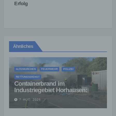
Erfolg
Ähnliches
ALTENKIRCHEN
FEUERWEHR
POLIZEI
RETTUNGSDIENST
Containerbrand im
Industriegebiet Horhausen:
Feuerwehr verhindert weitere
7. AUG. 2026
Ausbreitung