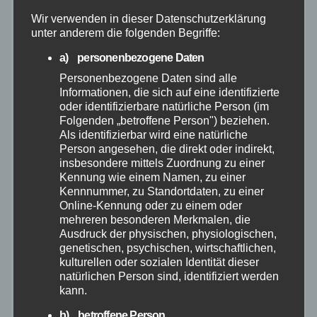
Wir verwenden in dieser Datenschutzerklärung
Mai 2026
unter anderem die folgenden Begriffe:
a) personenbezogene Daten
April 2026
Personenbezogene Daten sind alle
Informationen, die sich auf eine identifizierte
oder identifizierbare natürliche Person (im
März 2026
Folgenden „betroffene Person") beziehen.
Als identifizierbar wird eine natürliche
Februar 2026
Person angesehen, die direkt oder indirekt,
insbesondere mittels Zuordnung zu einer
Kennung wie einem Namen, zu einer
Januar 2026
Kennnummer, zu Standortdaten, zu einer
Online-Kennung oder zu einem oder
Dezember 2025
mehreren besonderen Merkmalen, die
Ausdruck der physischen, physiologischen,
genetischen, psychischen, wirtschaftlichen,
November 2025
kulturellen oder sozialen Identität dieser
natürlichen Person sind, identifiziert werden
kann.
Oktober 2025
b) betroffene Person