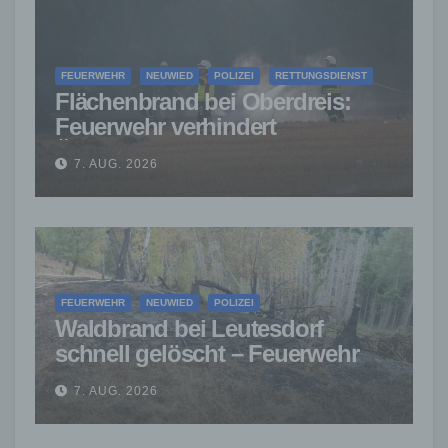
FEUERWEHR
NEUWIED
POLIZEI
RETTUNGSDIENST
Flächenbrand bei Oberdreis:
Feuerwehr verhindert
Übergreifen auf Waldgebiet
7. AUG. 2026
FEUERWEHR
NEUWIED
POLIZEI
Waldbrand bei Leutesdorf
schnell gelöscht – Feuerwehr
warnt vor erhöhter Brandgefahr
7. AUG. 2026