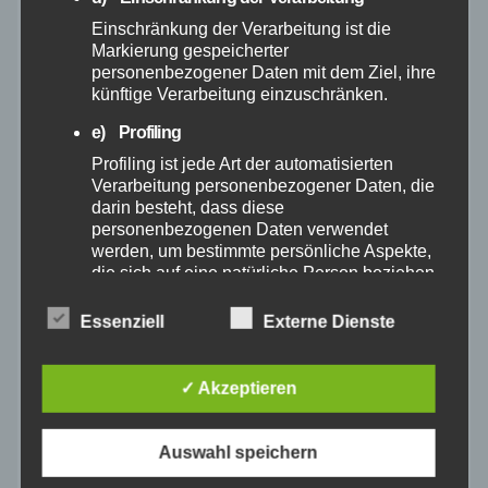
Einschränkung der Verarbeitung ist die
Markierung gespeicherter
Dezember 2024
personenbezogener Daten mit dem Ziel, ihre
künftige Verarbeitung einzuschränken.
November 2024
e) Profiling
Profiling ist jede Art der automatisierten
Oktober 2024
Verarbeitung personenbezogener Daten, die
darin besteht, dass diese
September 2024
personenbezogenen Daten verwendet
werden, um bestimmte persönliche Aspekte,
die sich auf eine natürliche Person beziehen,
August 2024
zu bewerten, insbesondere, um Aspekte
bezüglich Arbeitsleistung, wirtschaftlicher
Essenziell
Externe Dienste
Lage, Gesundheit, persönlicher Vorlieben,
Juli 2024
Interessen, Zuverlässigkeit, Verhalten,
Aufenthaltsort oder Ortswechsel dieser
✓ Akzeptieren
Juni 2024
natürlichen Person zu analysieren oder
vorherzusagen.
Auswahl speichern
Mai 2024
f) Pseudonymisierung