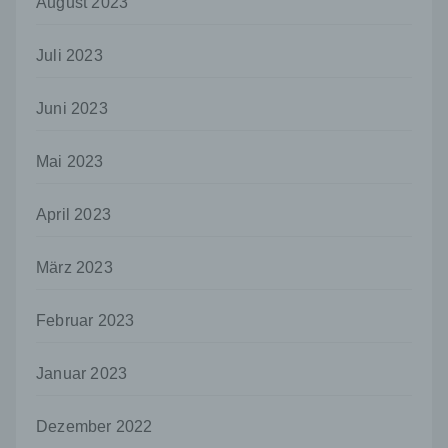
personenbezogenen Daten entscheidet.
August 2023
Sind die Zwecke und Mittel dieser
Verarbeitung durch das Unionsrecht oder
Juli 2023
das Recht der Mitgliedstaaten vorgegeben,
so kann der Verantwortliche
beziehungsweise können die bestimmten
Juni 2023
Kriterien seiner Benennung nach dem
Unionsrecht oder dem Recht der
Mitgliedstaaten vorgesehen werden.
Mai 2023
h) Auftragsverarbeiter
April 2023
Auftragsverarbeiter ist eine natürliche oder
juristische Person, Behörde, Einrichtung
oder andere Stelle, die personenbezogene
März 2023
Daten im Auftrag des Verantwortlichen
verarbeitet.
Februar 2023
i) Empfänger
Empfänger ist eine natürliche oder juristische
Januar 2023
Person, Behörde, Einrichtung oder andere
Stelle, der personenbezogene Daten
Dezember 2022
offengelegt werden, unabhängig davon, ob