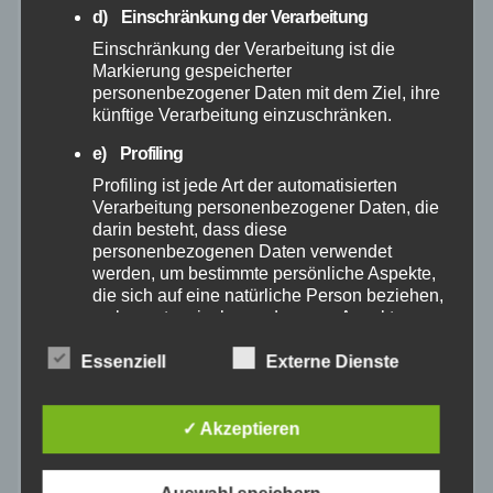
d) Einschränkung der Verarbeitung
Einschränkung der Verarbeitung ist die
Januar 2025
Markierung gespeicherter
personenbezogener Daten mit dem Ziel, ihre
Dezember 2024
künftige Verarbeitung einzuschränken.
e) Profiling
November 2024
Profiling ist jede Art der automatisierten
Verarbeitung personenbezogener Daten, die
Oktober 2024
darin besteht, dass diese
personenbezogenen Daten verwendet
werden, um bestimmte persönliche Aspekte,
September 2024
die sich auf eine natürliche Person beziehen,
zu bewerten, insbesondere, um Aspekte
bezüglich Arbeitsleistung, wirtschaftlicher
August 2024
Lage, Gesundheit, persönlicher Vorlieben,
Essenziell
Externe Dienste
Interessen, Zuverlässigkeit, Verhalten,
Juli 2024
Aufenthaltsort oder Ortswechsel dieser
natürlichen Person zu analysieren oder
✓ Akzeptieren
vorherzusagen.
Juni 2024
f) Pseudonymisierung