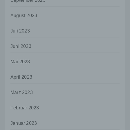
September 2023
personenbezogenen Daten entscheidet.
Sind die Zwecke und Mittel dieser
August 2023
Verarbeitung durch das Unionsrecht oder
das Recht der Mitgliedstaaten vorgegeben,
so kann der Verantwortliche
Juli 2023
beziehungsweise können die bestimmten
Kriterien seiner Benennung nach dem
Unionsrecht oder dem Recht der
Juni 2023
Mitgliedstaaten vorgesehen werden.
Mai 2023
h) Auftragsverarbeiter
Auftragsverarbeiter ist eine natürliche oder
juristische Person, Behörde, Einrichtung
April 2023
oder andere Stelle, die personenbezogene
Daten im Auftrag des Verantwortlichen
März 2023
verarbeitet.
i) Empfänger
Februar 2023
Empfänger ist eine natürliche oder juristische
Person, Behörde, Einrichtung oder andere
Januar 2023
Stelle, der personenbezogene Daten
offengelegt werden, unabhängig davon, ob