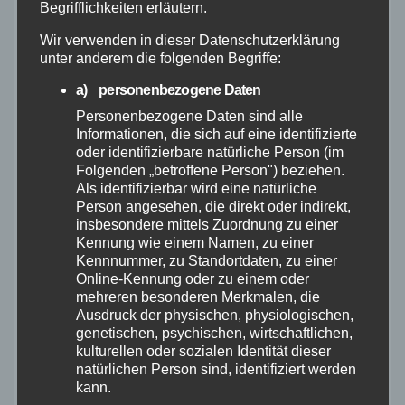
Begrifflichkeiten erläutern.
Juni 2026
Wir verwenden in dieser Datenschutzerklärung
unter anderem die folgenden Begriffe:
Mai 2026
a) personenbezogene Daten
Personenbezogene Daten sind alle
Informationen, die sich auf eine identifizierte
April 2026
oder identifizierbare natürliche Person (im
Folgenden „betroffene Person") beziehen.
März 2026
Als identifizierbar wird eine natürliche
Person angesehen, die direkt oder indirekt,
insbesondere mittels Zuordnung zu einer
Februar 2026
Kennung wie einem Namen, zu einer
Kennnummer, zu Standortdaten, zu einer
Online-Kennung oder zu einem oder
Januar 2026
mehreren besonderen Merkmalen, die
Ausdruck der physischen, physiologischen,
Dezember 2025
genetischen, psychischen, wirtschaftlichen,
kulturellen oder sozialen Identität dieser
natürlichen Person sind, identifiziert werden
November 2025
kann.