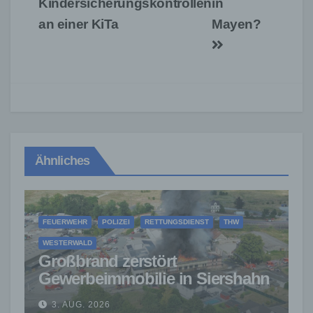
Kindersicherungskontrollen
in
an einer KiTa
Mayen?
Ähnliches
FEUERWEHR
POLIZEI
RETTUNGSDIENST
THW
WESTERWALD
Großbrand zerstört
Gewerbeimmobilie in Siershahn
– Millionenschaden entstanden
3. AUG. 2026