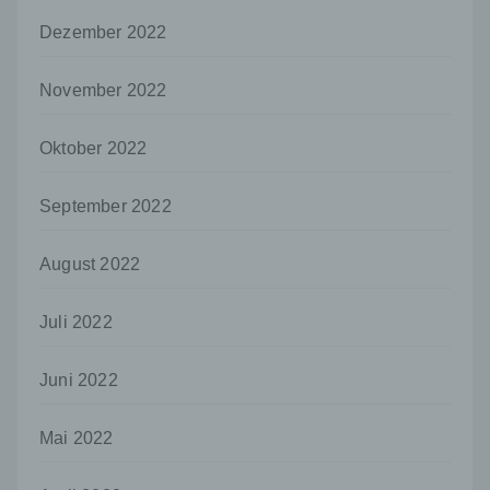
es sich bei ihr um einen Dritten handelt oder
Dezember 2022
nicht. Behörden, die im Rahmen eines
bestimmten Untersuchungsauftrags nach
dem Unionsrecht oder dem Recht der
November 2022
Mitgliedstaaten möglicherweise
personenbezogene Daten erhalten, gelten
Oktober 2022
jedoch nicht als Empfänger.
j) Dritter
September 2022
Dritter ist eine natürliche oder juristische
Person, Behörde, Einrichtung oder andere
August 2022
Stelle außer der betroffenen Person, dem
Verantwortlichen, dem Auftragsverarbeiter
und den Personen, die unter der
Juli 2022
unmittelbaren Verantwortung des
Verantwortlichen oder des
Auftragsverarbeiters befugt sind, die
Juni 2022
personenbezogenen Daten zu verarbeiten.
k) Einwilligung
Mai 2022
Einwilligung ist jede von der betroffenen
Person freiwillig für den bestimmten Fall in