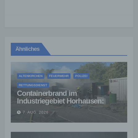
Ähnliches
ALTENKIRCHEN
FEUERWEHR
POLIZEI
RETTUNGSDIENST
Containerbrand im
Industriegebiet Horhausen:
Feuerwehr verhindert weitere
7. AUG. 2026
Ausbreitung