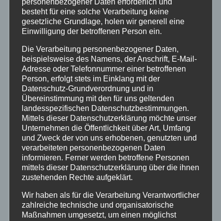
personenbezogener Daten erforderlich und
besteht für eine solche Verarbeitung keine
Feuerwehr
gesetzliche Grundlage, holen wir generell eine
Einwilligung der betroffenen Person ein.
Hilfsorganisationen
Die Verarbeitung personenbezogener Daten,
beispielsweise des Namens, der Anschrift, E-Mail-
Mayen-Koblenz
Adresse oder Telefonnummer einer betroffenen
Person, erfolgt stets im Einklang mit der
Datenschutz-Grundverordnung und in
Neuwied
Übereinstimmung mit den für uns geltenden
landesspezifischen Datenschutzbestimmungen.
Polizei
Mittels dieser Datenschutzerklärung möchte unser
Unternehmen die Öffentlichkeit über Art, Umfang
und Zweck der von uns erhobenen, genutzten und
Rettungsdienst
verarbeiteten personenbezogenen Daten
informieren. Ferner werden betroffene Personen
mittels dieser Datenschutzerklärung über die ihnen
Rhein-Lahn
zustehenden Rechte aufgeklärt.
Wir haben als für die Verarbeitung Verantwortlicher
THW
zahlreiche technische und organisatorische
Maßnahmen umgesetzt, um einen möglichst