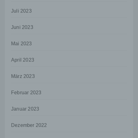
Sind die Zwecke und Mittel dieser
Verarbeitung durch das Unionsrecht oder
Juli 2023
das Recht der Mitgliedstaaten vorgegeben,
so kann der Verantwortliche
Juni 2023
beziehungsweise können die bestimmten
Kriterien seiner Benennung nach dem
Unionsrecht oder dem Recht der
Mai 2023
Mitgliedstaaten vorgesehen werden.
h) Auftragsverarbeiter
April 2023
Auftragsverarbeiter ist eine natürliche oder
juristische Person, Behörde, Einrichtung
März 2023
oder andere Stelle, die personenbezogene
Daten im Auftrag des Verantwortlichen
verarbeitet.
Februar 2023
i) Empfänger
Januar 2023
Empfänger ist eine natürliche oder juristische
Person, Behörde, Einrichtung oder andere
Stelle, der personenbezogene Daten
Dezember 2022
offengelegt werden, unabhängig davon, ob
es sich bei ihr um einen Dritten handelt oder