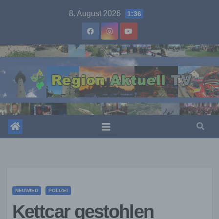
Skip
8. August 2026
1:36
to
content
NEUWIED
POLIZEI
Kettcar gestohlen