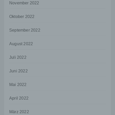
November 2022
nicht. Behörden, die im Rahmen eines
bestimmten Untersuchungsauftrags nach
dem Unionsrecht oder dem Recht der
Oktober 2022
Mitgliedstaaten möglicherweise
personenbezogene Daten erhalten, gelten
jedoch nicht als Empfänger.
September 2022
j) Dritter
August 2022
Dritter ist eine natürliche oder juristische
Person, Behörde, Einrichtung oder andere
Stelle außer der betroffenen Person, dem
Juli 2022
Verantwortlichen, dem Auftragsverarbeiter
und den Personen, die unter der
Juni 2022
unmittelbaren Verantwortung des
Verantwortlichen oder des
Auftragsverarbeiters befugt sind, die
Mai 2022
personenbezogenen Daten zu verarbeiten.
k) Einwilligung
April 2022
Einwilligung ist jede von der betroffenen
Person freiwillig für den bestimmten Fall in
März 2022
informierter Weise und unmissverständlich