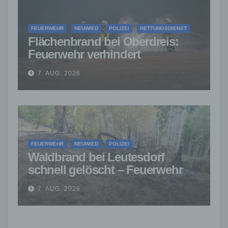
FEUERWEHR
NEUWIED
POLIZEI
RETTUNGSDIENST
Flächenbrand bei Oberdreis:
Feuerwehr verhindert
Übergreifen auf Waldgebiet
7. AUG. 2026
FEUERWEHR
NEUWIED
POLIZEI
Waldbrand bei Leutesdorf
schnell gelöscht – Feuerwehr
warnt vor erhöhter Brandgefahr
7. AUG. 2026