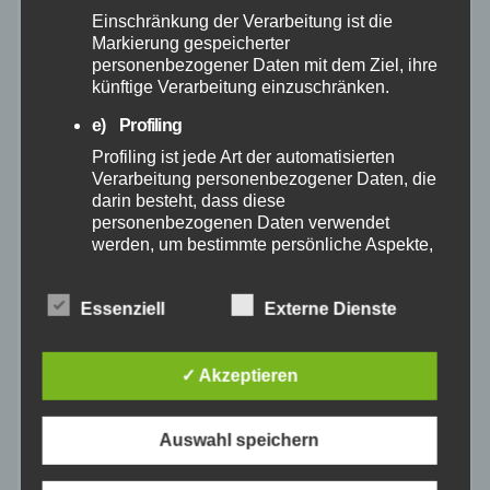
Einschränkung der Verarbeitung ist die
Dezember 2024
Markierung gespeicherter
personenbezogener Daten mit dem Ziel, ihre
künftige Verarbeitung einzuschränken.
November 2024
e) Profiling
Oktober 2024
Profiling ist jede Art der automatisierten
Verarbeitung personenbezogener Daten, die
darin besteht, dass diese
September 2024
personenbezogenen Daten verwendet
werden, um bestimmte persönliche Aspekte,
August 2024
die sich auf eine natürliche Person beziehen,
zu bewerten, insbesondere, um Aspekte
Essenziell
Externe Dienste
bezüglich Arbeitsleistung, wirtschaftlicher
Juli 2024
Lage, Gesundheit, persönlicher Vorlieben,
Interessen, Zuverlässigkeit, Verhalten,
Aufenthaltsort oder Ortswechsel dieser
✓ Akzeptieren
Juni 2024
natürlichen Person zu analysieren oder
vorherzusagen.
Mai 2024
Auswahl speichern
f) Pseudonymisierung
Pseudonymisierung ist die Verarbeitung