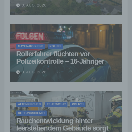
– Millionenschaden entstanden
3. AUG. 2026
MAYEN-KOBLENZ
POLIZEI
Rollerfahrer flüchten vor
Polizeikontrolle – 16-Jähriger
nach Verfolgung gestoppt
3. AUG. 2026
ALTENKIRCHEN
FEUERWEHR
POLIZEI
RETTUNGSDIENST
Rauchentwicklung hinter
leerstehendem Gebäude sorgt