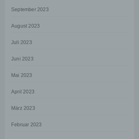
und Mittel der Verarbeitung von
personenbezogenen Daten entscheidet.
September 2023
Sind die Zwecke und Mittel dieser
Verarbeitung durch das Unionsrecht oder
August 2023
das Recht der Mitgliedstaaten vorgegeben,
so kann der Verantwortliche
beziehungsweise können die bestimmten
Juli 2023
Kriterien seiner Benennung nach dem
Unionsrecht oder dem Recht der
Mitgliedstaaten vorgesehen werden.
Juni 2023
h) Auftragsverarbeiter
Mai 2023
Auftragsverarbeiter ist eine natürliche oder
juristische Person, Behörde, Einrichtung
oder andere Stelle, die personenbezogene
April 2023
Daten im Auftrag des Verantwortlichen
verarbeitet.
März 2023
i) Empfänger
Empfänger ist eine natürliche oder juristische
Februar 2023
Person, Behörde, Einrichtung oder andere
Stelle, der personenbezogene Daten