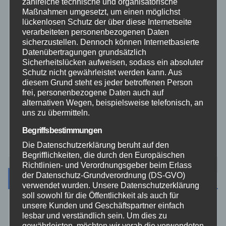
zahlreiche technische und organisatorische
Maßnahmen umgesetzt, um einen möglichst
lückenlosen Schutz der über diese Internetseite
THW
verarbeiteten personenbezogenen Daten
sicherzustellen. Dennoch können Internetbasierte
Datenübertragungen grundsätzlich
Veranstaltungen
Sicherheitslücken aufweisen, sodass ein absoluter
Schutz nicht gewährleistet werden kann. Aus
Video
diesem Grund steht es jeder betroffenen Person
frei, personenbezogene Daten auch auf
alternativen Wegen, beispielsweise telefonisch, an
Westerwald
uns zu übermitteln.
Begriffsbestimmungen
Zoll
Die Datenschutzerklärung beruht auf den
Begrifflichkeiten, die durch den Europäischen
Richtlinien- und Verordnungsgeber beim Erlass
der Datenschutz-Grundverordnung (DS-GVO)
Archiv
verwendet wurden. Unsere Datenschutzerklärung
soll sowohl für die Öffentlichkeit als auch für
unsere Kunden und Geschäftspartner einfach
August 2026
lesbar und verständlich sein. Um dies zu
gewährleisten, möchten wir vorab die verwendeten