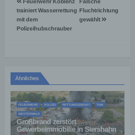
Beitragsnavigation
Feuerwehr Koblenz
Falsche
trainiert Wasserrettung
Fluchtrichtung
mit dem
gewählt
Polizeihubschrauber
Ähnliches
FEUERWEHR
POLIZEI
RETTUNGSDIENST
THW
WESTERWALD
Großbrand zerstört
Gewerbeimmobilie in Siershahn