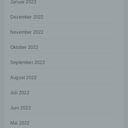
Januar 2023
offengelegt werden, unabhängig davon, ob
es sich bei ihr um einen Dritten handelt oder
nicht. Behörden, die im Rahmen eines
Dezember 2022
bestimmten Untersuchungsauftrags nach
dem Unionsrecht oder dem Recht der
Mitgliedstaaten möglicherweise
November 2022
personenbezogene Daten erhalten, gelten
jedoch nicht als Empfänger.
Oktober 2022
j) Dritter
Dritter ist eine natürliche oder juristische
September 2022
Person, Behörde, Einrichtung oder andere
Stelle außer der betroffenen Person, dem
August 2022
Verantwortlichen, dem Auftragsverarbeiter
und den Personen, die unter der
unmittelbaren Verantwortung des
Juli 2022
Verantwortlichen oder des
Auftragsverarbeiters befugt sind, die
personenbezogenen Daten zu verarbeiten.
Juni 2022
k) Einwilligung
Mai 2022
Einwilligung ist jede von der betroffenen