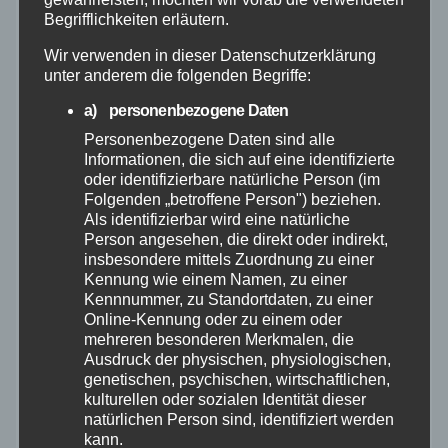
Begrifflichkeiten erläutern.
Juli 2026
Wir verwenden in dieser Datenschutzerklärung
Juni 2026
unter anderem die folgenden Begriffe:
a) personenbezogene Daten
Mai 2026
Personenbezogene Daten sind alle
Informationen, die sich auf eine identifizierte
oder identifizierbare natürliche Person (im
April 2026
Folgenden „betroffene Person") beziehen.
Als identifizierbar wird eine natürliche
März 2026
Person angesehen, die direkt oder indirekt,
insbesondere mittels Zuordnung zu einer
Kennung wie einem Namen, zu einer
Februar 2026
Kennnummer, zu Standortdaten, zu einer
Online-Kennung oder zu einem oder
Januar 2026
mehreren besonderen Merkmalen, die
Ausdruck der physischen, physiologischen,
genetischen, psychischen, wirtschaftlichen,
Dezember 2025
kulturellen oder sozialen Identität dieser
natürlichen Person sind, identifiziert werden
kann.
November 2025