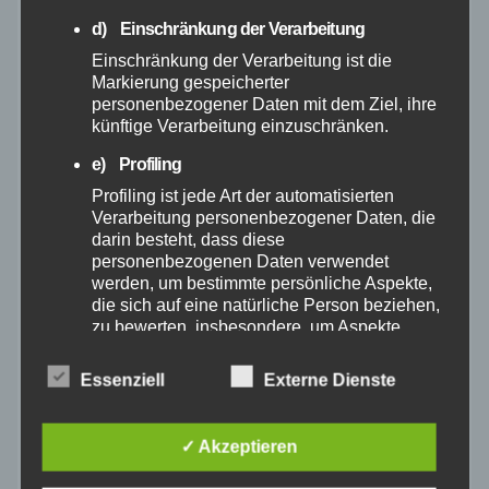
Februar 2025
d) Einschränkung der Verarbeitung
Einschränkung der Verarbeitung ist die
Markierung gespeicherter
Januar 2025
personenbezogener Daten mit dem Ziel, ihre
künftige Verarbeitung einzuschränken.
Dezember 2024
e) Profiling
Profiling ist jede Art der automatisierten
November 2024
Verarbeitung personenbezogener Daten, die
darin besteht, dass diese
Oktober 2024
personenbezogenen Daten verwendet
werden, um bestimmte persönliche Aspekte,
die sich auf eine natürliche Person beziehen,
September 2024
zu bewerten, insbesondere, um Aspekte
bezüglich Arbeitsleistung, wirtschaftlicher
Lage, Gesundheit, persönlicher Vorlieben,
August 2024
Essenziell
Externe Dienste
Interessen, Zuverlässigkeit, Verhalten,
Aufenthaltsort oder Ortswechsel dieser
Juli 2024
natürlichen Person zu analysieren oder
✓ Akzeptieren
vorherzusagen.