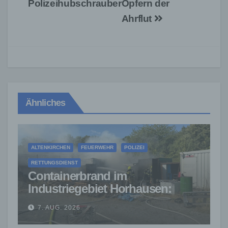
Polizeihubschrauber
Opfern der
Ahrflut
Ähnliches
ALTENKIRCHEN
FEUERWEHR
POLIZEI
RETTUNGSDIENST
Containerbrand im
Industriegebiet Horhausen:
Feuerwehr verhindert weitere
7. AUG. 2026
Ausbreitung