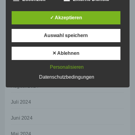
Informationen gesondert aufbewahrt werden
Januar 2025
und technischen und organisatorischen
✓ Akzeptieren
Maßnahmen unterliegen, die gewährleisten,
Dezember 2024
dass die personenbezogenen Daten nicht
einer identifizierten oder identifizierbaren
Auswahl speichern
natürlichen Person zugewiesen werden.
November 2024
g) Verantwortlicher oder für die Verarbeitung
Verantwortlicher
✕ Ablehnen
Oktober 2024
Verantwortlicher oder für die Verarbeitung
Verantwortlicher ist die natürliche oder
Personalisieren
September 2024
juristische Person, Behörde, Einrichtung
Datenschutzbedingungen
oder andere Stelle, die allein oder
gemeinsam mit anderen über die Zwecke
August 2024
und Mittel der Verarbeitung von
personenbezogenen Daten entscheidet.
Juli 2024
Sind die Zwecke und Mittel dieser
Verarbeitung durch das Unionsrecht oder
das Recht der Mitgliedstaaten vorgegeben,
Juni 2024
so kann der Verantwortliche
beziehungsweise können die bestimmten
Kriterien seiner Benennung nach dem
Mai 2024