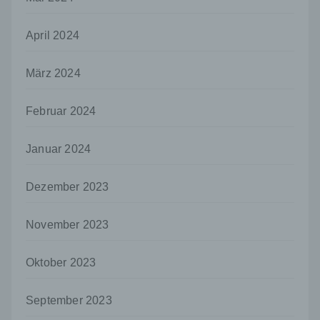
Unionsrecht oder dem Recht der
Mitgliedstaaten vorgesehen werden.
April 2024
h) Auftragsverarbeiter
Auftragsverarbeiter ist eine natürliche oder
März 2024
juristische Person, Behörde, Einrichtung
oder andere Stelle, die personenbezogene
Februar 2024
Daten im Auftrag des Verantwortlichen
verarbeitet.
Januar 2024
i) Empfänger
Empfänger ist eine natürliche oder juristische
Dezember 2023
Person, Behörde, Einrichtung oder andere
Stelle, der personenbezogene Daten
offengelegt werden, unabhängig davon, ob
November 2023
es sich bei ihr um einen Dritten handelt oder
nicht. Behörden, die im Rahmen eines
bestimmten Untersuchungsauftrags nach
Oktober 2023
dem Unionsrecht oder dem Recht der
Mitgliedstaaten möglicherweise
September 2023
personenbezogene Daten erhalten, gelten
jedoch nicht als Empfänger.