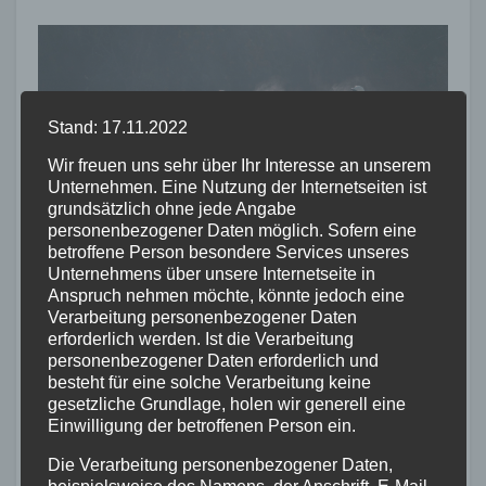
FEUERWEHR
NEUWIED
POLIZEI
RETTUNGSDIENST
Stand: 17.11.2022
Flächenbrand bei Oberdreis:
Feuerwehr verhindert
Wir freuen uns sehr über Ihr Interesse an unserem
Übergreifen auf Waldgebiet
Unternehmen. Eine Nutzung der Internetseiten ist
7. AUG. 2026
grundsätzlich ohne jede Angabe
personenbezogener Daten möglich. Sofern eine
betroffene Person besondere Services unseres
Unternehmens über unsere Internetseite in
Anspruch nehmen möchte, könnte jedoch eine
Verarbeitung personenbezogener Daten
erforderlich werden. Ist die Verarbeitung
FEUERWEHR
NEUWIED
POLIZEI
personenbezogener Daten erforderlich und
Waldbrand bei Leutesdorf
besteht für eine solche Verarbeitung keine
schnell gelöscht – Feuerwehr
gesetzliche Grundlage, holen wir generell eine
Einwilligung der betroffenen Person ein.
warnt vor erhöhter Brandgefahr
7. AUG. 2026
Die Verarbeitung personenbezogener Daten,
beispielsweise des Namens, der Anschrift, E-Mail-