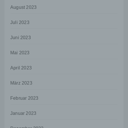
August 2023
j) Dritter
Dritter ist eine natürliche oder juristische
Person, Behörde, Einrichtung oder andere
Juli 2023
Stelle außer der betroffenen Person, dem
Verantwortlichen, dem Auftragsverarbeiter
Juni 2023
und den Personen, die unter der
unmittelbaren Verantwortung des
Verantwortlichen oder des
Mai 2023
Auftragsverarbeiters befugt sind, die
personenbezogenen Daten zu verarbeiten.
April 2023
k) Einwilligung
Einwilligung ist jede von der betroffenen
März 2023
Person freiwillig für den bestimmten Fall in
informierter Weise und unmissverständlich
abgegebene Willensbekundung in Form
Februar 2023
einer Erklärung oder einer sonstigen
eindeutigen bestätigenden Handlung, mit der
Januar 2023
die betroffene Person zu verstehen gibt, dass
sie mit der Verarbeitung der sie betreffenden
personenbezogenen Daten einverstanden