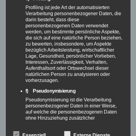
Profiling ist jede Art der automatisierten
Verarbeitung personenbezogener Daten, die
September 2025
darin besteht, dass diese
personenbezogenen Daten verwendet
August 2025
werden, um bestimmte persönliche Aspekte,
die sich auf eine natürliche Person beziehen,
zu bewerten, insbesondere, um Aspekte
Juli 2025
bezüglich Arbeitsleistung, wirtschaftlicher
Lage, Gesundheit, persönlicher Vorlieben,
Juni 2025
Interessen, Zuverlässigkeit, Verhalten,
Aufenthaltsort oder Ortswechsel dieser
natürlichen Person zu analysieren oder
Mai 2025
vorherzusagen.
f) Pseudonymisierung
April 2025
Pseudonymisierung ist die Verarbeitung
personenbezogener Daten in einer Weise,
März 2025
auf welche die personenbezogenen Daten
ohne Hinzuziehung zusätzlicher
Informationen nicht mehr einer spezifischen
Februar 2025
betroffenen Person zugeordnet werden
Essenziell
Externe Dienste
können, sofern diese zusätzlichen