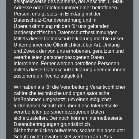
beispielsweise des Namens, der Anschrift, E-Mail-
Adresse oder Telefonnummer einer betroffenen
Person, erfolgt stets im Einklang mit der
Datenschutz-Grundverordnung und in
Übereinstimmung mit den für uns geltenden
landesspezifischen Datenschutzbestimmungen.
Mittels dieser Datenschutzerklärung möchte unser
Unternehmen die Öffentlichkeit über Art, Umfang
Ähnliches
und Zweck der von uns erhobenen, genutzten und
verarbeiteten personenbezogenen Daten
informieren. Ferner werden betroffene Personen
mittels dieser Datenschutzerklärung über die ihnen
ALTENKIRCHEN
FEUERWEHR
POLIZEI
zustehenden Rechte aufgeklärt.
RETTUNGSDIENST
Wir haben als für die Verarbeitung Verantwortlicher
Containerbrand im
zahlreiche technische und organisatorische
Industriegebiet Horhausen:
Maßnahmen umgesetzt, um einen möglichst
Feuerwehr verhindert weitere
lückenlosen Schutz der über diese Internetseite
7. AUG. 2026
verarbeiteten personenbezogenen Daten
Ausbreitung
sicherzustellen. Dennoch können Internetbasierte
Datenübertragungen grundsätzlich
Sicherheitslücken aufweisen, sodass ein absoluter
Schutz nicht gewährleistet werden kann. Aus