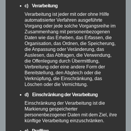
Feuerwehr
c) Verarbeitung
Verarbeitung ist jeder mit oder ohne Hilfe
automatisierter Verfahren ausgeführte
Hilfsorganisationen
Vorgang oder jede solche Vorgangsreihe im
Zusammenhang mit personenbezogenen
Mayen-Koblenz
Daten wie das Erheben, das Erfassen, die
Organisation, das Ordnen, die Speicherung,
die Anpassung oder Veränderung, das
Neuwied
Auslesen, das Abfragen, die Verwendung,
die Offenlegung durch Übermittlung,
Verbreitung oder eine andere Form der
Polizei
Bereitstellung, den Abgleich oder die
Verknüpfung, die Einschränkung, das
Rettungsdienst
Löschen oder die Vernichtung.
d) Einschränkung der Verarbeitung
Rhein-Lahn
Einschränkung der Verarbeitung ist die
Markierung gespeicherter
THW
personenbezogener Daten mit dem Ziel, ihre
künftige Verarbeitung einzuschränken.
Veranstaltungen
e) Profiling