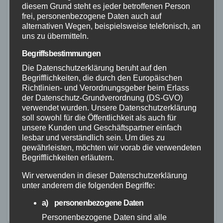
diesem Grund steht es jeder betroffenen Person
frei, personenbezogene Daten auch auf
FEUERWEHR
NEUWIED
POLIZEI
RETTUNGSDIENST
alternativen Wegen, beispielsweise telefonisch, an
Flächenbrand bei Oberdreis:
uns zu übermitteln.
Feuerwehr verhindert
Begriffsbestimmungen
Übergreifen auf Waldgebiet
Die Datenschutzerklärung beruht auf den
7. AUG. 2026
Begrifflichkeiten, die durch den Europäischen
Richtlinien- und Verordnungsgeber beim Erlass
der Datenschutz-Grundverordnung (DS-GVO)
verwendet wurden. Unsere Datenschutzerklärung
soll sowohl für die Öffentlichkeit als auch für
unsere Kunden und Geschäftspartner einfach
lesbar und verständlich sein. Um dies zu
FEUERWEHR
NEUWIED
POLIZEI
Waldbrand bei Leutesdorf
gewährleisten, möchten wir vorab die verwendeten
Begrifflichkeiten erläutern.
schnell gelöscht – Feuerwehr
warnt vor erhöhter Brandgefahr
Wir verwenden in dieser Datenschutzerklärung
7. AUG. 2026
unter anderem die folgenden Begriffe:
a) personenbezogene Daten
Personenbezogene Daten sind alle