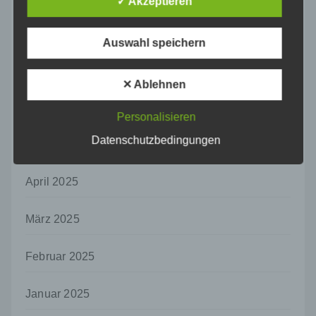
✓ Akzeptieren
Unionsrecht oder dem Recht der
Mitgliedstaaten vorgesehen werden.
August 2025
Auswahl speichern
h) Auftragsverarbeiter
Juli 2025
Auftragsverarbeiter ist eine natürliche oder
✕ Ablehnen
juristische Person, Behörde, Einrichtung
oder andere Stelle, die personenbezogene
Juni 2025
Daten im Auftrag des Verantwortlichen
Personalisieren
verarbeitet.
Datenschutzbedingungen
Mai 2025
i) Empfänger
Empfänger ist eine natürliche oder juristische
April 2025
Person, Behörde, Einrichtung oder andere
Stelle, der personenbezogene Daten
offengelegt werden, unabhängig davon, ob
März 2025
es sich bei ihr um einen Dritten handelt oder
nicht. Behörden, die im Rahmen eines
Februar 2025
bestimmten Untersuchungsauftrags nach
dem Unionsrecht oder dem Recht der
Mitgliedstaaten möglicherweise
Januar 2025
personenbezogene Daten erhalten, gelten
jedoch nicht als Empfänger.