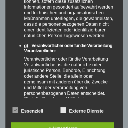
können, sofern diese zusätzlichen
Mai 2026
Informationen gesondert aufbewahrt werden
und technischen und organisatorischen
Maßnahmen unterliegen, die gewährleisten,
April 2026
dass die personenbezogenen Daten nicht
einer identifizierten oder identifizierbaren
März 2026
natürlichen Person zugewiesen werden.
g) Verantwortlicher oder für die Verarbeitung
Februar 2026
Verantwortlicher
Verantwortlicher oder für die Verarbeitung
Verantwortlicher ist die natürliche oder
Januar 2026
juristische Person, Behörde, Einrichtung
oder andere Stelle, die allein oder
Dezember 2025
gemeinsam mit anderen über die Zwecke
und Mittel der Verarbeitung von
personenbezogenen Daten entscheidet.
November 2025
Sind die Zwecke und Mittel dieser
Verarbeitung durch das Unionsrecht oder
das Recht der Mitgliedstaaten vorgegeben,
Oktober 2025
Essenziell
Externe Dienste
so kann der Verantwortliche
beziehungsweise können die bestimmten
September 2025
Kriterien seiner Benennung nach dem