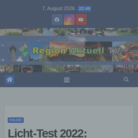
Skip
7. August 2026
22:49
to
content
POLIZEI
Licht-Test 2022: