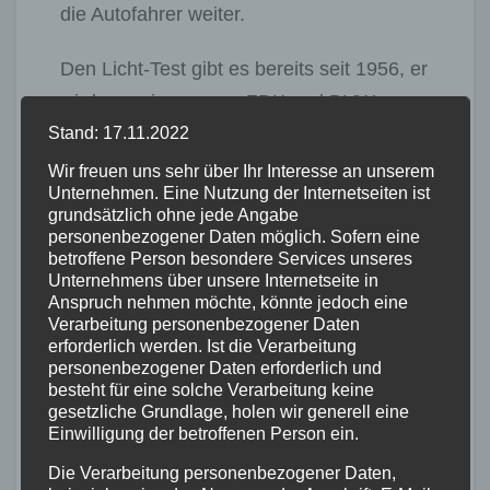
die Autofahrer weiter.
Den Licht-Test gibt es bereits seit 1956, er
wird gemeinsam von ZDK und DVW
Stand: 17.11.2022
organisiert. Schirmherr ist der
Bundesverkehrsminister. Als Partner
Wir freuen uns sehr über Ihr Interesse an unserem
Unternehmen. Eine Nutzung der Internetseiten ist
stehen in diesem Jahr Stellantis &You,
grundsätzlich ohne jede Angabe
Osram, die Nürnberger Versicherung,
personenbezogener Daten möglich. Sofern eine
betroffene Person besondere Services unseres
Auto Bild und Hella Gutmann zur Seite.
Unternehmens über unsere Internetseite in
Anspruch nehmen möchte, könnte jedoch eine
(PM ZDK-Pressereferent)
Verarbeitung personenbezogener Daten
erforderlich werden. Ist die Verarbeitung
Beitragsnavigation
personenbezogener Daten erforderlich und
Verkehrskontrollen
besteht für eine solche Verarbeitung keine
Fahndungserfolg
Alkohol und Drogen
gesetzliche Grundlage, holen wir generell eine
Einwilligung der betroffenen Person ein.
bei
im Straßenverkehr
Verkehrskontrolle
Die Verarbeitung personenbezogener Daten,