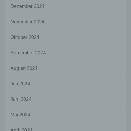
Dezember 2024
j) Dritter
Dritter ist eine natürliche oder juristische
November 2024
Person, Behörde, Einrichtung oder andere
Stelle außer der betroffenen Person, dem
Verantwortlichen, dem Auftragsverarbeiter
Oktober 2024
und den Personen, die unter der
unmittelbaren Verantwortung des
September 2024
Verantwortlichen oder des
Auftragsverarbeiters befugt sind, die
personenbezogenen Daten zu verarbeiten.
August 2024
k) Einwilligung
Einwilligung ist jede von der betroffenen
Juli 2024
Person freiwillig für den bestimmten Fall in
informierter Weise und unmissverständlich
Juni 2024
abgegebene Willensbekundung in Form
einer Erklärung oder einer sonstigen
eindeutigen bestätigenden Handlung, mit der
Mai 2024
die betroffene Person zu verstehen gibt, dass
sie mit der Verarbeitung der sie betreffenden
April 2024
personenbezogenen Daten einverstanden