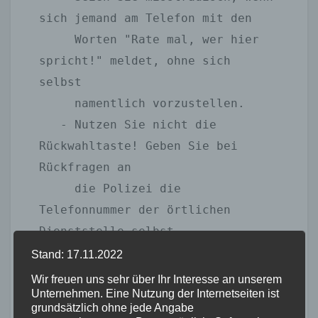
sich jemand am Telefon mit den 

     Worten "Rate mal, wer hier 
spricht!" meldet, ohne sich 
selbst 

     namentlich vorzustellen.

   - Nutzen Sie nicht die 
Rückwahltaste! Geben Sie bei 
Rückfragen an 

     die Polizei die 
Telefonnummer der örtlichen 
Dienststelle selbst 

     über die Tasten ein.

Stand: 17.11.2022
   - Im Notfall wählen Sie die 
Wir freuen uns sehr über Ihr Interesse an unserem
Unternehmen. Eine Nutzung der Internetseiten ist
110, Notruf Polizei!

grundsätzlich ohne jede Angabe
   - Halten Sie in allen Fällen 