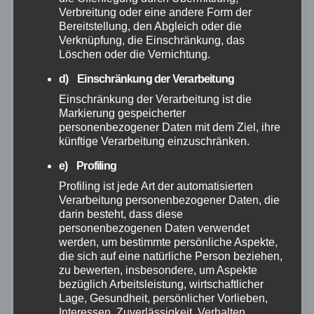
Containerbrand im
Verbreitung oder eine andere Form der
Industriegebiet Horhausen:
Bereitstellung, den Abgleich oder die
Feuerwehr verhindert weitere
Verknüpfung, die Einschränkung, das
7. AUG. 2026
Löschen oder die Vernichtung.
Ausbreitung
d) Einschränkung der Verarbeitung
Einschränkung der Verarbeitung ist die
Markierung gespeicherter
personenbezogener Daten mit dem Ziel, ihre
künftige Verarbeitung einzuschränken.
FEUERWEHR
NEUWIED
POLIZEI
RETTUNGSDIENST
Flächenbrand bei Oberdreis:
e) Profiling
Feuerwehr verhindert
Profiling ist jede Art der automatisierten
Übergreifen auf Waldgebiet
Verarbeitung personenbezogener Daten, die
7. AUG. 2026
darin besteht, dass diese
personenbezogenen Daten verwendet
werden, um bestimmte persönliche Aspekte,
die sich auf eine natürliche Person beziehen,
zu bewerten, insbesondere, um Aspekte
bezüglich Arbeitsleistung, wirtschaftlicher
Lage, Gesundheit, persönlicher Vorlieben,
FEUERWEHR
NEUWIED
POLIZEI
Interessen, Zuverlässigkeit, Verhalten,