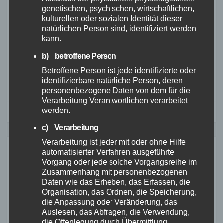
genetischen, psychischen, wirtschaftlichen,
kulturellen oder sozialen Identität dieser
(PM LKARP)
natürlichen Person sind, identifiziert werden
kann.
Beitragsnavigation
Schwerer
Verstoß gegen das
b) betroffene Person
Verkehrsunfall
Sprengstoffgesetz
Betroffene Person ist jede identifizierte oder
auf B 49
identifizierbare natürliche Person, deren
personenbezogene Daten von dem für die
Verarbeitung Verantwortlichen verarbeitet
werden.
c) Verarbeitung
Verarbeitung ist jeder mit oder ohne Hilfe
automatisierter Verfahren ausgeführte
Ähnliches
Vorgang oder jede solche Vorgangsreihe im
Zusammenhang mit personenbezogenen
Daten wie das Erheben, das Erfassen, die
Organisation, das Ordnen, die Speicherung,
die Anpassung oder Veränderung, das
ALTENKIRCHEN
FEUERWEHR
POLIZEI
Auslesen, das Abfragen, die Verwendung,
RETTUNGSDIENST
die Offenlegung durch Übermittlung,