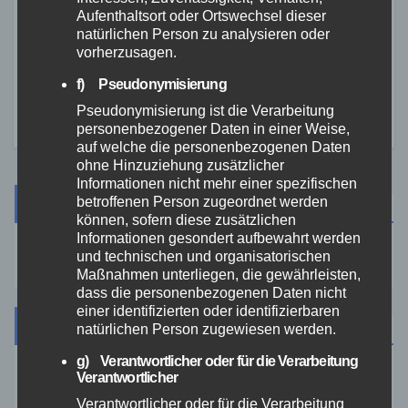
Waldbrand bei Leutesdorf
Aufenthaltsort oder Ortswechsel dieser
schnell gelöscht – Feuerwehr
natürlichen Person zu analysieren oder
vorherzusagen.
warnt vor erhöhter Brandgefahr
7. AUG. 2026
f) Pseudonymisierung
Pseudonymisierung ist die Verarbeitung
personenbezogener Daten in einer Weise,
auf welche die personenbezogenen Daten
ohne Hinzuziehung zusätzlicher
Informationen nicht mehr einer spezifischen
betroffenen Person zugeordnet werden
Suche
können, sofern diese zusätzlichen
Informationen gesondert aufbewahrt werden
und technischen und organisatorischen
Maßnahmen unterliegen, die gewährleisten,
dass die personenbezogenen Daten nicht
einer identifizierten oder identifizierbaren
Kategorien
natürlichen Person zugewiesen werden.
g) Verantwortlicher oder für die Verarbeitung
Verantwortlicher
Aktuelles
Verantwortlicher oder für die Verarbeitung