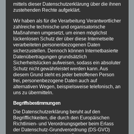
mittels dieser Datenschutzerklärung über die ihnen
gelöscht werden und geben Sie 
zustehenden Rechte aufgeklärt.
keine 

Wir haben als für die Verarbeitung Verantwortlicher
     weiteren persönlichen Daten 
zahlreiche technische und organisatorische
Maßnahmen umgesetzt, um einen möglichst
preis. Die Screenshots können 

lückenlosen Schutz der über diese Internetseite
     wichtige Beweismittel in 
verarbeiteten personenbezogenen Daten
sicherzustellen. Dennoch können Internetbasierte
einem Strafverfahren sein.
Datenübertragungen grundsätzlich
Sicherheitslücken aufweisen, sodass ein absoluter
Weitere Informationen finden Sie unter:
Schutz nicht gewährleistet werden kann. Aus
diesem Grund steht es jeder betroffenen Person
frei, personenbezogene Daten auch auf
https://www.polizei.rlp.de/de/aufgaben/pra
alternativen Wegen, beispielsweise telefonisch, an
evention/kriminalpraevention/aktuelle-
uns zu übermitteln.
betrugsmasche-falsche-polizeibeamte/
Begriffsbestimmungen
Die Datenschutzerklärung beruht auf den
https://www.youtube.com/watch?
Begrifflichkeiten, die durch den Europäischen
Richtlinien- und Verordnungsgeber beim Erlass
v=84ugug_ZYZ0
der Datenschutz-Grundverordnung (DS-GVO)