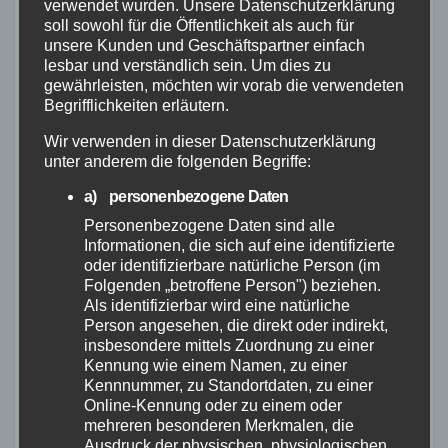
verwendet wurden. Unsere Datenschutzerklärung
https://www.youtube.com/watch?
soll sowohl für die Öffentlichkeit als auch für
unsere Kunden und Geschäftspartner einfach
v=gwMr8RxYh38
lesbar und verständlich sein. Um dies zu
gewährleisten, möchten wir vorab die verwendeten
https://www.polizei-beratung.de/themen-
Begrifflichkeiten erläutern.
und-tipps/betrug/enkeltrick/
Wir verwenden in dieser Datenschutzerklärung
unter anderem die folgenden Begriffe:
https://www.polizei-beratung.de/startseite-
a) personenbezogene Daten
und-
Personenbezogene Daten sind alle
aktionen/aktuelles/detailansicht/sicher-im-
Informationen, die sich auf eine identifizierte
oder identifizierbare natürliche Person (im
messenger-dienst-schuetzen-sie-sich-
Folgenden „betroffene Person") beziehen.
und-ihre-kontakte-vor-betrug/
Als identifizierbar wird eine natürliche
Person angesehen, die direkt oder indirekt,
insbesondere mittels Zuordnung zu einer
https://www.verbraucherzentrale-
Kennung wie einem Namen, zu einer
rlp.de/pressemeldungen/digitale-
Kennnummer, zu Standortdaten, zu einer
Online-Kennung oder zu einem oder
welt/unerlaubte-werbeanrufe-durch-
mehreren besonderen Merkmalen, die
angebliche-verbraucherschuetzer-71076
Ausdruck der physischen, physiologischen,