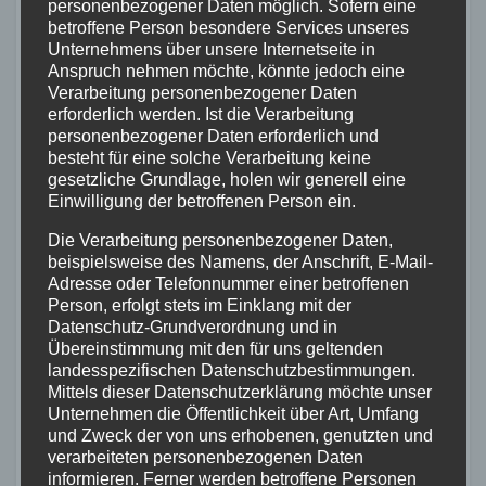
personenbezogener Daten möglich. Sofern eine
betroffene Person besondere Services unseres
telefonische Rücksprache zu Ihren 

Unternehmens über unsere Internetseite in
     Angehörigen oder 
Anspruch nehmen möchte, könnte jedoch eine
Verarbeitung personenbezogener Daten
kontaktieren Sie diese unter der 
erforderlich werden. Ist die Verarbeitung
"alten" 

personenbezogener Daten erforderlich und
besteht für eine solche Verarbeitung keine
     Nummer.

gesetzliche Grundlage, holen wir generell eine
   - Tätigen Sie keine 
Einwilligung der betroffenen Person ein.
Überweisung nur aufgrund eines 
Die Verarbeitung personenbezogener Daten,
Chatverlaufs.

beispielsweise des Namens, der Anschrift, E-Mail-
Adresse oder Telefonnummer einer betroffenen
   - Sichern Sie gegebenenfalls 
Person, erfolgt stets im Einklang mit der
den Chatverlauf durch 
Datenschutz-Grundverordnung und in
Übereinstimmung mit den für uns geltenden
Screenshots, da

landesspezifischen Datenschutzbestimmungen.
     die entsprechenden 
Mittels dieser Datenschutzerklärung möchte unser
Unternehmen die Öffentlichkeit über Art, Umfang
Nachrichten in der Regel im 
und Zweck der von uns erhobenen, genutzten und
Nachgang durch 

verarbeiteten personenbezogenen Daten
informieren. Ferner werden betroffene Personen
     die unbekannten Täter 