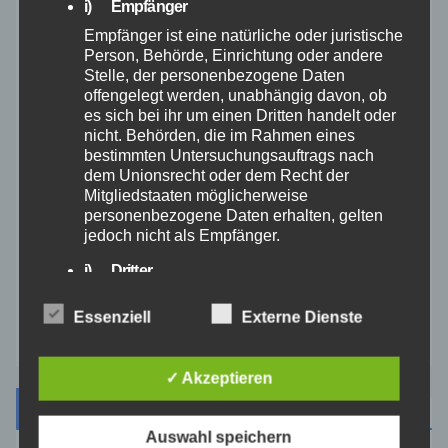
Rettungsdienst
i) Empfänger
Empfänger ist eine natürliche oder juristische
Rhein-Lahn
Person, Behörde, Einrichtung oder andere
Stelle, der personenbezogene Daten
offengelegt werden, unabhängig davon, ob
THW
es sich bei ihr um einen Dritten handelt oder
nicht. Behörden, die im Rahmen eines
bestimmten Untersuchungsauftrags nach
Veranstaltungen
dem Unionsrecht oder dem Recht der
Mitgliedstaaten möglicherweise
Video
personenbezogene Daten erhalten, gelten
jedoch nicht als Empfänger.
Westerwald
j) Dritter
Dritter ist eine natürliche oder juristische
Essenziell
Externe Dienste
Zoll
Person, Behörde, Einrichtung oder andere
Stelle außer der betroffenen Person, dem
Verantwortlichen, dem Auftragsverarbeiter
✓ Akzeptieren
und den Personen, die unter der
unmittelbaren Verantwortung des
Archiv
Verantwortlichen oder des
Auswahl speichern
Auftragsverarbeiters befugt sind, die