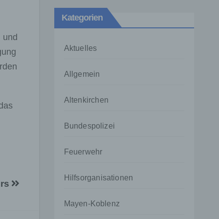
Kategorien
n und
Aktuelles
gung
orden
Allgemein
Altenkirchen
 das
Bundespolizei
Feuerwehr
Hilfsorganisationen
ers
Mayen-Koblenz