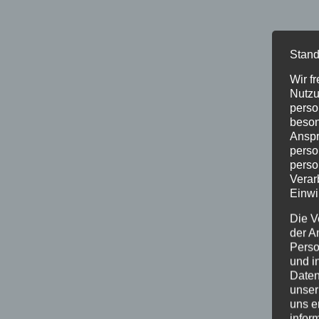
Stand
Wir f
Nutzu
perso
beson
Anspr
perso
perso
Verar
Einwi
Die V
der A
Perso
und i
Daten
unser
uns e
infor