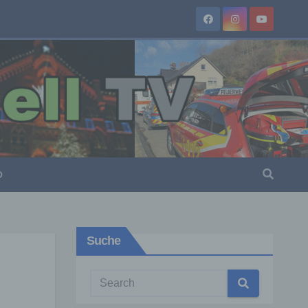
O
Suche