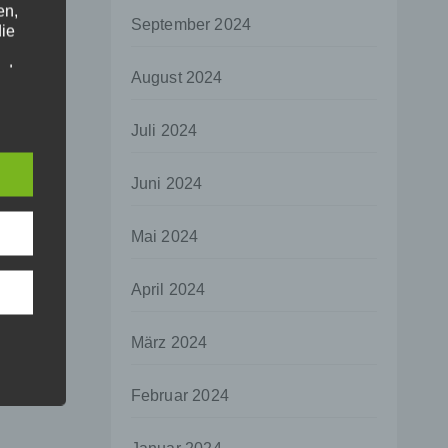
en,
September 2024
die
oder
August 2024
tung.
Juli 2024
er
Juni 2024
ung
Mai 2024
April 2024
hen,
März 2024
ng,
essen,
Februar 2024
ser