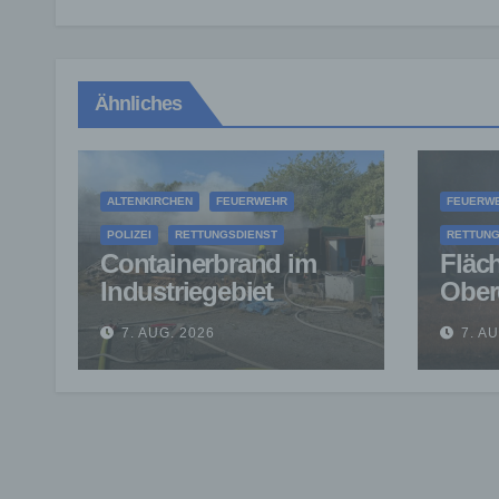
Ähnliches
ALTENKIRCHEN
FEUERWEHR
FEUERW
POLIZEI
RETTUNGSDIENST
RETTUNG
Containerbrand im
Fläc
Industriegebiet
Ober
Horhausen:
verhi
7. AUG. 2026
7. A
Feuerwehr verhindert
auf 
weitere Ausbreitung