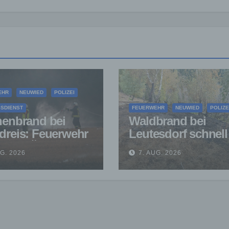
EHR
NEUWIED
POLIZEI
SDIENST
FEUERWEHR
NEUWIED
POLIZE
henbrand bei
Waldbrand bei
dreis: Feuerwehr
Leutesdorf schnell
ndert Übergreifen
gelöscht – Feuerw
UG. 2026
7. AUG. 2026
Waldgebiet
warnt vor erhöhter
Brandgefahr