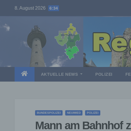
Skip
8. August 2026
6:34
to
content
AKTUELLE NEWS
POLIZEI
F
BUNDESPOLIZEI
NEUWIED
POLIZEI
Mann am Bahnhof 