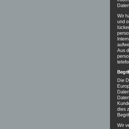
Daten
Wir h
und o
lücke
perso
Inter
aufwe
Aus d
perso
telef
Begri
Die D
Europ
Daten
Daten
Kunde
dies 
Begrif
Wir v