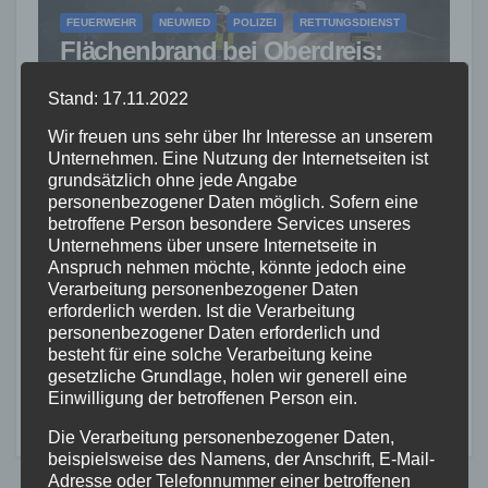
FEUERWEHR
NEUWIED
POLIZEI
RETTUNGSDIENST
Flächenbrand bei Oberdreis:
Feuerwehr verhindert
Stand: 17.11.2022
Übergreifen auf Waldgebiet
7. AUG. 2026
Wir freuen uns sehr über Ihr Interesse an unserem
Unternehmen. Eine Nutzung der Internetseiten ist
grundsätzlich ohne jede Angabe
personenbezogener Daten möglich. Sofern eine
betroffene Person besondere Services unseres
Unternehmens über unsere Internetseite in
Anspruch nehmen möchte, könnte jedoch eine
FEUERWEHR
NEUWIED
POLIZEI
Verarbeitung personenbezogener Daten
Waldbrand bei Leutesdorf
erforderlich werden. Ist die Verarbeitung
schnell gelöscht – Feuerwehr
personenbezogener Daten erforderlich und
warnt vor erhöhter Brandgefahr
besteht für eine solche Verarbeitung keine
7. AUG. 2026
gesetzliche Grundlage, holen wir generell eine
Einwilligung der betroffenen Person ein.
Die Verarbeitung personenbezogener Daten,
beispielsweise des Namens, der Anschrift, E-Mail-
Adresse oder Telefonnummer einer betroffenen