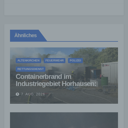
Ähnliches
ALTENKIRCHEN
FEUERWEHR
POLIZEI
RETTUNGSDIENST
Containerbrand im
Industriegebiet Horhausen:
Feuerwehr verhindert weitere
7. AUG. 2026
Ausbreitung