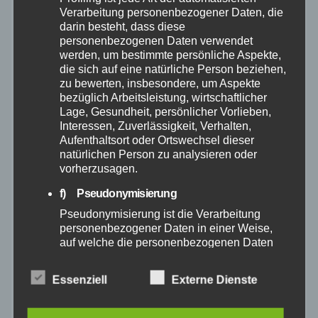
Verarbeitung personenbezogener Daten, die
August 2025
darin besteht, dass diese
personenbezogenen Daten verwendet
Juli 2025
werden, um bestimmte persönliche Aspekte,
die sich auf eine natürliche Person beziehen,
zu bewerten, insbesondere, um Aspekte
Juni 2025
bezüglich Arbeitsleistung, wirtschaftlicher
Lage, Gesundheit, persönlicher Vorlieben,
Interessen, Zuverlässigkeit, Verhalten,
Mai 2025
Aufenthaltsort oder Ortswechsel dieser
natürlichen Person zu analysieren oder
April 2025
vorherzusagen.
f) Pseudonymisierung
März 2025
Pseudonymisierung ist die Verarbeitung
personenbezogener Daten in einer Weise,
Februar 2025
auf welche die personenbezogenen Daten
ohne Hinzuziehung zusätzlicher
Informationen nicht mehr einer spezifischen
Januar 2025
Essenziell
Externe Dienste
betroffenen Person zugeordnet werden
können, sofern diese zusätzlichen
Informationen gesondert aufbewahrt werden
Dezember 2024