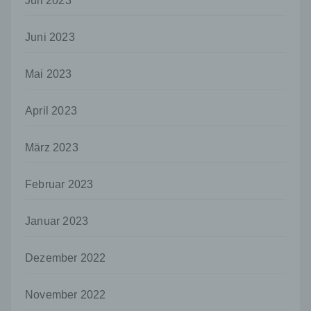
Juli 2023
j) Dritter
Dritter ist eine natürliche oder juristische
Person, Behörde, Einrichtung oder andere
Juni 2023
Stelle außer der betroffenen Person, dem
Verantwortlichen, dem Auftragsverarbeiter
Mai 2023
und den Personen, die unter der
unmittelbaren Verantwortung des
Verantwortlichen oder des
April 2023
Auftragsverarbeiters befugt sind, die
personenbezogenen Daten zu verarbeiten.
März 2023
k) Einwilligung
Einwilligung ist jede von der betroffenen
Februar 2023
Person freiwillig für den bestimmten Fall in
informierter Weise und unmissverständlich
abgegebene Willensbekundung in Form
Januar 2023
einer Erklärung oder einer sonstigen
eindeutigen bestätigenden Handlung, mit der
Dezember 2022
die betroffene Person zu verstehen gibt, dass
sie mit der Verarbeitung der sie betreffenden
personenbezogenen Daten einverstanden
November 2022
ist.