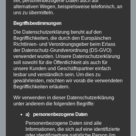
frei, personenbezogene Daten auch auf
alternativen Wegen, beispielsweise telefonisch, an
uns zu übermitteln.
Hilfsorganisationen
Begriffsbestimmungen
Mayen-Koblenz
Die Datenschutzerklärung beruht auf den
Begrifflichkeiten, die durch den Europäischen
Richtlinien- und Verordnungsgeber beim Erlass
Neuwied
der Datenschutz-Grundverordnung (DS-GVO)
verwendet wurden. Unsere Datenschutzerklärung
Polizei
soll sowohl für die Öffentlichkeit als auch für
unsere Kunden und Geschäftspartner einfach
lesbar und verständlich sein. Um dies zu
Rettungsdienst
gewährleisten, möchten wir vorab die verwendeten
Begrifflichkeiten erläutern.
Rhein-Lahn
Wir verwenden in dieser Datenschutzerklärung
unter anderem die folgenden Begriffe:
THW
a) personenbezogene Daten
Personenbezogene Daten sind alle
Veranstaltungen
Informationen, die sich auf eine identifizierte
oder identifizierbare natürliche Person (im