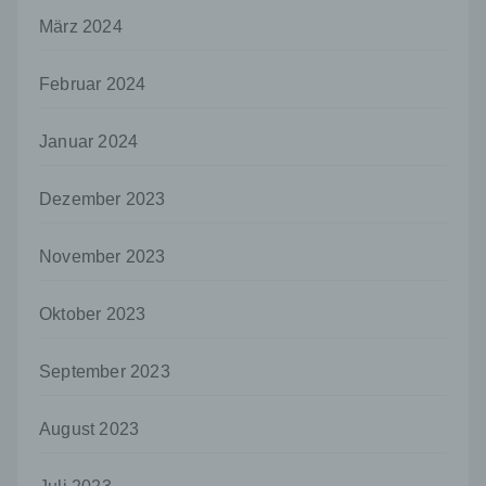
Mitgliedstaaten vorgesehen werden.
März 2024
h) Auftragsverarbeiter
Auftragsverarbeiter ist eine natürliche oder
Februar 2024
juristische Person, Behörde, Einrichtung
oder andere Stelle, die personenbezogene
Januar 2024
Daten im Auftrag des Verantwortlichen
verarbeitet.
Dezember 2023
i) Empfänger
Empfänger ist eine natürliche oder juristische
Person, Behörde, Einrichtung oder andere
November 2023
Stelle, der personenbezogene Daten
offengelegt werden, unabhängig davon, ob
Oktober 2023
es sich bei ihr um einen Dritten handelt oder
nicht. Behörden, die im Rahmen eines
bestimmten Untersuchungsauftrags nach
September 2023
dem Unionsrecht oder dem Recht der
Mitgliedstaaten möglicherweise
personenbezogene Daten erhalten, gelten
August 2023
jedoch nicht als Empfänger.