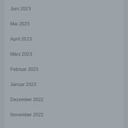
Verarbeitung durch das Unionsrecht oder
Juni 2023
das Recht der Mitgliedstaaten vorgegeben,
so kann der Verantwortliche
beziehungsweise können die bestimmten
Mai 2023
Kriterien seiner Benennung nach dem
Unionsrecht oder dem Recht der
Mitgliedstaaten vorgesehen werden.
April 2023
h) Auftragsverarbeiter
März 2023
Auftragsverarbeiter ist eine natürliche oder
juristische Person, Behörde, Einrichtung
oder andere Stelle, die personenbezogene
Februar 2023
Daten im Auftrag des Verantwortlichen
verarbeitet.
Januar 2023
i) Empfänger
Empfänger ist eine natürliche oder juristische
Dezember 2022
Person, Behörde, Einrichtung oder andere
Stelle, der personenbezogene Daten
offengelegt werden, unabhängig davon, ob
November 2022
es sich bei ihr um einen Dritten handelt oder
nicht. Behörden, die im Rahmen eines