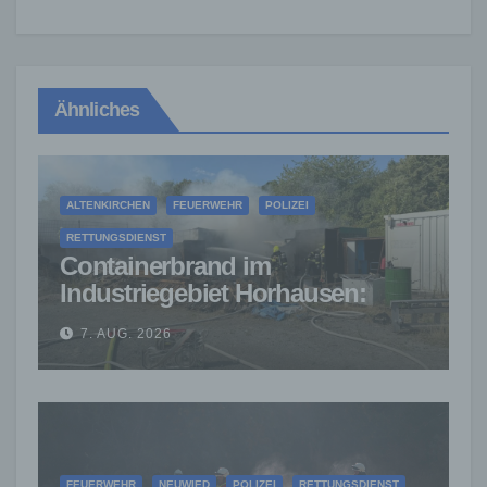
Ähnliches
ALTENKIRCHEN
FEUERWEHR
POLIZEI
RETTUNGSDIENST
Containerbrand im
Industriegebiet Horhausen:
Feuerwehr verhindert weitere
7. AUG. 2026
Ausbreitung
FEUERWEHR
NEUWIED
POLIZEI
RETTUNGSDIENST