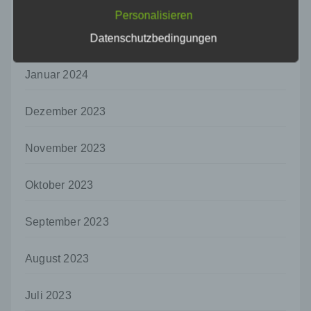
März 2024
auf welche die personenbezogenen Daten
Personalisieren
ohne Hinzuziehung zusätzlicher
Februar 2024
Datenschutzbedingungen
Informationen nicht mehr einer spezifischen
betroffenen Person zugeordnet werden
können, sofern diese zusätzlichen
Januar 2024
Informationen gesondert aufbewahrt werden
und technischen und organisatorischen
Maßnahmen unterliegen, die gewährleisten,
Dezember 2023
dass die personenbezogenen Daten nicht
einer identifizierten oder identifizierbaren
November 2023
natürlichen Person zugewiesen werden.
g) Verantwortlicher oder für die Verarbeitung
Oktober 2023
Verantwortlicher
Verantwortlicher oder für die Verarbeitung
September 2023
Verantwortlicher ist die natürliche oder
juristische Person, Behörde, Einrichtung
oder andere Stelle, die allein oder
August 2023
gemeinsam mit anderen über die Zwecke
und Mittel der Verarbeitung von
personenbezogenen Daten entscheidet.
Juli 2023
Sind die Zwecke und Mittel dieser