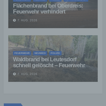
Flächenbrand bei Oberdreis:
Feuerwehr verhindert
Übergreifen auf Waldgebiet
7. AUG. 2026
FEUERWEHR
NEUWIED
POLIZEI
Waldbrand bei Leutesdorf
schnell gelöscht – Feuerwehr
warnt vor erhöhter Brandgefahr
7. AUG. 2026