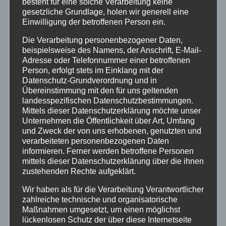
besteht für eine solche Verarbeitung keine
Hilfsorganisationen
gesetzliche Grundlage, holen wir generell eine
Einwilligung der betroffenen Person ein.
Mayen-Koblenz
Die Verarbeitung personenbezogener Daten,
beispielsweise des Namens, der Anschrift, E-Mail-
Adresse oder Telefonnummer einer betroffenen
Neuwied
Person, erfolgt stets im Einklang mit der
Datenschutz-Grundverordnung und in
Übereinstimmung mit den für uns geltenden
Polizei
landesspezifischen Datenschutzbestimmungen.
Mittels dieser Datenschutzerklärung möchte unser
Rettungsdienst
Unternehmen die Öffentlichkeit über Art, Umfang
und Zweck der von uns erhobenen, genutzten und
verarbeiteten personenbezogenen Daten
Rhein-Lahn
informieren. Ferner werden betroffene Personen
mittels dieser Datenschutzerklärung über die ihnen
zustehenden Rechte aufgeklärt.
THW
Wir haben als für die Verarbeitung Verantwortlicher
Veranstaltungen
zahlreiche technische und organisatorische
Maßnahmen umgesetzt, um einen möglichst
lückenlosen Schutz der über diese Internetseite
Video