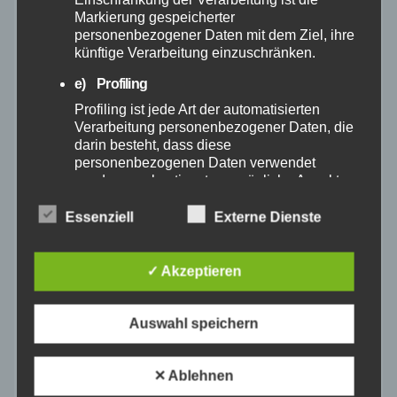
Markierung gespeicherter
November 2024
personenbezogener Daten mit dem Ziel, ihre
künftige Verarbeitung einzuschränken.
Oktober 2024
e) Profiling
Profiling ist jede Art der automatisierten
September 2024
Verarbeitung personenbezogener Daten, die
darin besteht, dass diese
personenbezogenen Daten verwendet
August 2024
werden, um bestimmte persönliche Aspekte,
die sich auf eine natürliche Person beziehen,
Juli 2024
zu bewerten, insbesondere, um Aspekte
Essenziell
Externe Dienste
bezüglich Arbeitsleistung, wirtschaftlicher
Lage, Gesundheit, persönlicher Vorlieben,
Juni 2024
Interessen, Zuverlässigkeit, Verhalten,
✓ Akzeptieren
Aufenthaltsort oder Ortswechsel dieser
natürlichen Person zu analysieren oder
Mai 2024
vorherzusagen.
Auswahl speichern
April 2024
f) Pseudonymisierung
✕ Ablehnen
Pseudonymisierung ist die Verarbeitung
personenbezogener Daten in einer Weise,