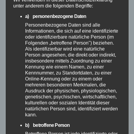
unter anderem die folgenden Begriffe:
April 2026
a) personenbezogene Daten
März 2026
Personenbezogene Daten sind alle
Informationen, die sich auf eine identifizierte
oder identifizierbare natürliche Person (im
Februar 2026
Folgenden „betroffene Person") beziehen.
Als identifizierbar wird eine natürliche
Januar 2026
Person angesehen, die direkt oder indirekt,
insbesondere mittels Zuordnung zu einer
Kennung wie einem Namen, zu einer
Dezember 2025
Kennnummer, zu Standortdaten, zu einer
Online-Kennung oder zu einem oder
mehreren besonderen Merkmalen, die
November 2025
Ausdruck der physischen, physiologischen,
genetischen, psychischen, wirtschaftlichen,
Oktober 2025
kulturellen oder sozialen Identität dieser
natürlichen Person sind, identifiziert werden
kann.
September 2025
b) betroffene Person
August 2025
Betroffene Person ist jede identifizierte oder