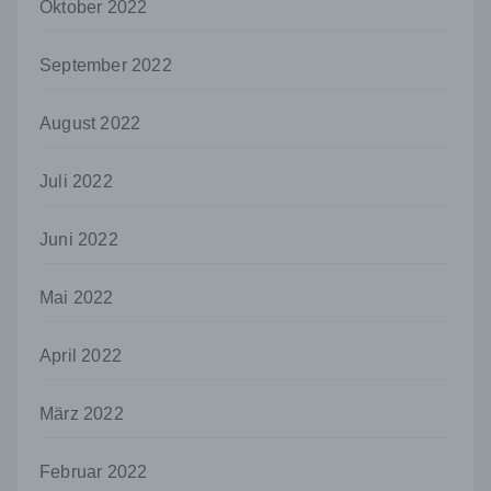
Oktober 2022
bestimmten Untersuchungsauftrags nach
dem Unionsrecht oder dem Recht der
Mitgliedstaaten möglicherweise
September 2022
personenbezogene Daten erhalten, gelten
jedoch nicht als Empfänger.
August 2022
j) Dritter
Dritter ist eine natürliche oder juristische
Juli 2022
Person, Behörde, Einrichtung oder andere
Stelle außer der betroffenen Person, dem
Verantwortlichen, dem Auftragsverarbeiter
Juni 2022
und den Personen, die unter der
unmittelbaren Verantwortung des
Mai 2022
Verantwortlichen oder des
Auftragsverarbeiters befugt sind, die
personenbezogenen Daten zu verarbeiten.
April 2022
k) Einwilligung
März 2022
Einwilligung ist jede von der betroffenen
Person freiwillig für den bestimmten Fall in
informierter Weise und unmissverständlich
Februar 2022
abgegebene Willensbekundung in Form