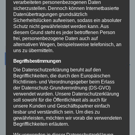
verarbeiteten personenbezogenen Daten
sicherzustellen. Dennoch können Internetbasierte
Datenübertragungen grundsätzlich
Westerwald
Sicherheitslücken aufweisen, sodass ein absoluter
Schutz nicht gewährleistet werden kann. Aus
Zoll
diesem Grund steht es jeder betroffenen Person
frei, personenbezogene Daten auch auf
alternativen Wegen, beispielsweise telefonisch, an
uns zu übermitteln.
Archiv
Begriffsbestimmungen
Die Datenschutzerklärung beruht auf den
Begrifflichkeiten, die durch den Europäischen
August 2026
Richtlinien- und Verordnungsgeber beim Erlass
der Datenschutz-Grundverordnung (DS-GVO)
Juli 2026
verwendet wurden. Unsere Datenschutzerklärung
soll sowohl für die Öffentlichkeit als auch für
unsere Kunden und Geschäftspartner einfach
Juni 2026
lesbar und verständlich sein. Um dies zu
gewährleisten, möchten wir vorab die verwendeten
Begrifflichkeiten erläutern.
Mai 2026
Wir verwenden in dieser Datenschutzerklärung