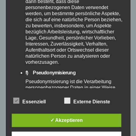
darin besteht, dass diese
personenbezogenen Daten verwendet
Juni 2025
werden, um bestimmte persönliche Aspekte,
die sich auf eine natürliche Person beziehen,
zu bewerten, insbesondere, um Aspekte
Mai 2025
bezüglich Arbeitsleistung, wirtschaftlicher
Lage, Gesundheit, persönlicher Vorlieben,
April 2025
Interessen, Zuverlässigkeit, Verhalten,
Aufenthaltsort oder Ortswechsel dieser
natürlichen Person zu analysieren oder
März 2025
vorherzusagen.
f) Pseudonymisierung
Februar 2025
Pseudonymisierung ist die Verarbeitung
personenbezogener Daten in einer Weise,
Januar 2025
auf welche die personenbezogenen Daten
ohne Hinzuziehung zusätzlicher
Essenziell
Externe Dienste
Informationen nicht mehr einer spezifischen
Dezember 2024
betroffenen Person zugeordnet werden
können, sofern diese zusätzlichen
✓ Akzeptieren
November 2024
Informationen gesondert aufbewahrt werden
und technischen und organisatorischen