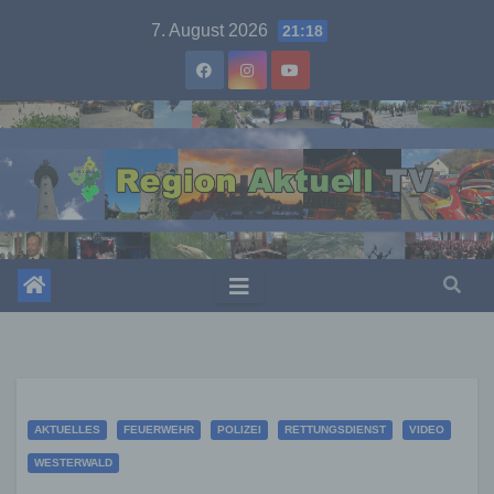
Skip
7. August 2026
21:18
to
content
AKTUELLES
FEUERWEHR
POLIZEI
RETTUNGSDIENST
VIDEO
WESTERWALD