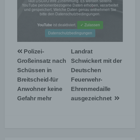
laut DSGVO Ihre Zustimmung. Es werden seitens
YouTube personenbezogene Daten erhoben, verarbeitet
und gespeichert. Welche Daten genau entnehmen Sie
bitte den Datenschutzbedingungen.
YouTube
ist deaktiviert.
✓ Zulassen
Datenschutzbedingungen
Beitragsnavigation
Polizei-
Landrat
Großeinsatz nach
Schwickert mit der
Schüssen in
Deutschen
Breitscheid-für
Feuerwehr-
Anwohner keine
Ehrenmedaille
Gefahr mehr
ausgezeichnet