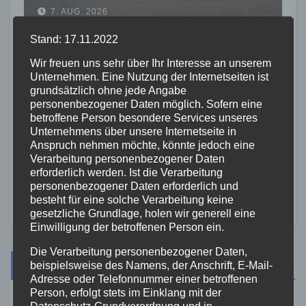
Übergreifen auf Waldgebiet
7. AUG. 2026
Stand: 17.11.2022
Wir freuen uns sehr über Ihr Interesse an unserem
Unternehmen. Eine Nutzung der Internetseiten ist
grundsätzlich ohne jede Angabe
personenbezogener Daten möglich. Sofern eine
FEUERWEHR
NEUWIED
POLIZEI
betroffene Person besondere Services unseres
Waldbrand bei Leutesdorf
Unternehmens über unsere Internetseite in
schnell gelöscht – Feuerwehr
Anspruch nehmen möchte, könnte jedoch eine
warnt vor erhöhter Brandgefahr
Verarbeitung personenbezogener Daten
7. AUG. 2026
erforderlich werden. Ist die Verarbeitung
personenbezogener Daten erforderlich und
besteht für eine solche Verarbeitung keine
gesetzliche Grundlage, holen wir generell eine
Einwilligung der betroffenen Person ein.
Die Verarbeitung personenbezogener Daten,
Suche
beispielsweise des Namens, der Anschrift, E-Mail-
Adresse oder Telefonnummer einer betroffenen
Person, erfolgt stets im Einklang mit der