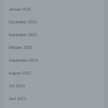
h) Auftragsverarbeiter
Januar 2024
Auftragsverarbeiter ist eine natürliche oder
juristische Person, Behörde, Einrichtung
oder andere Stelle, die personenbezogene
Dezember 2023
Daten im Auftrag des Verantwortlichen
verarbeitet.
November 2023
i) Empfänger
Empfänger ist eine natürliche oder juristische
Oktober 2023
Person, Behörde, Einrichtung oder andere
Stelle, der personenbezogene Daten
offengelegt werden, unabhängig davon, ob
September 2023
es sich bei ihr um einen Dritten handelt oder
nicht. Behörden, die im Rahmen eines
bestimmten Untersuchungsauftrags nach
August 2023
dem Unionsrecht oder dem Recht der
Mitgliedstaaten möglicherweise
Juli 2023
personenbezogene Daten erhalten, gelten
jedoch nicht als Empfänger.
Juni 2023
j) Dritter
Dritter ist eine natürliche oder juristische