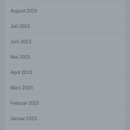
Daten im Auftrag des Verantwortlichen
verarbeitet.
August 2023
i) Empfänger
Empfänger ist eine natürliche oder juristische
Juli 2023
Person, Behörde, Einrichtung oder andere
Stelle, der personenbezogene Daten
Juni 2023
offengelegt werden, unabhängig davon, ob
es sich bei ihr um einen Dritten handelt oder
nicht. Behörden, die im Rahmen eines
Mai 2023
bestimmten Untersuchungsauftrags nach
dem Unionsrecht oder dem Recht der
April 2023
Mitgliedstaaten möglicherweise
personenbezogene Daten erhalten, gelten
jedoch nicht als Empfänger.
März 2023
j) Dritter
Dritter ist eine natürliche oder juristische
Februar 2023
Person, Behörde, Einrichtung oder andere
Stelle außer der betroffenen Person, dem
Januar 2023
Verantwortlichen, dem Auftragsverarbeiter
und den Personen, die unter der