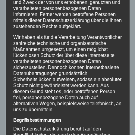
und Zweck der von uns erhobenen, genutzten und
verarbeiteten personenbezogenen Daten
Bundespolizei
informieren. Ferner werden betroffene Personen
mittels dieser Datenschutzerklärung über die ihnen
Feuerwehr
zustehenden Rechte aufgeklärt.
Wir haben als für die Verarbeitung Verantwortlicher
Hilfsorganisationen
zahlreiche technische und organisatorische
Maßnahmen umgesetzt, um einen möglichst
lückenlosen Schutz der über diese Internetseite
Mayen-Koblenz
verarbeiteten personenbezogenen Daten
sicherzustellen. Dennoch können Internetbasierte
Neuwied
Datenübertragungen grundsätzlich
Sicherheitslücken aufweisen, sodass ein absoluter
Schutz nicht gewährleistet werden kann. Aus
Polizei
diesem Grund steht es jeder betroffenen Person
frei, personenbezogene Daten auch auf
alternativen Wegen, beispielsweise telefonisch, an
Rettungsdienst
uns zu übermitteln.
Begriffsbestimmungen
Rhein-Lahn
Die Datenschutzerklärung beruht auf den
Begrifflichkeiten, die durch den Europäischen