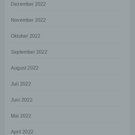
unmittelbaren Verantwortung des
Dezember 2022
Verantwortlichen oder des
Auftragsverarbeiters befugt sind, die
personenbezogenen Daten zu verarbeiten.
November 2022
k) Einwilligung
Oktober 2022
Einwilligung ist jede von der betroffenen
Person freiwillig für den bestimmten Fall in
informierter Weise und unmissverständlich
September 2022
abgegebene Willensbekundung in Form
einer Erklärung oder einer sonstigen
August 2022
eindeutigen bestätigenden Handlung, mit der
die betroffene Person zu verstehen gibt, dass
sie mit der Verarbeitung der sie betreffenden
Juli 2022
personenbezogenen Daten einverstanden
ist.
Juni 2022
Name und Anschrift des für die Verarbeitung
Verantwortlichen
Mai 2022
Verantwortlicher im Sinne der Datenschutz-
Grundverordnung, sonstiger in den Mitgliedstaaten
der Europäischen Union geltenden
April 2022