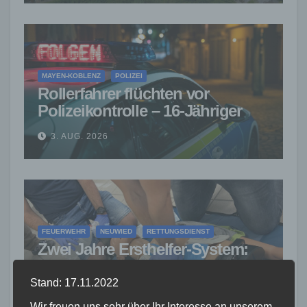
MAYEN-KOBLENZ
POLIZEI
Rollerfahrer flüchten vor
Polizeikontrolle – 16-Jähriger
nach Verfolgung gestoppt
3. AUG. 2026
FEUERWEHR
NEUWIED
RETTUNGSDIENST
Zwei Jahre Ersthelfer-System:
Rund 50 Einsätze in der VG
Asbach
Stand: 17.11.2022
2. AUG. 2026
Wir freuen uns sehr über Ihr Interesse an unserem