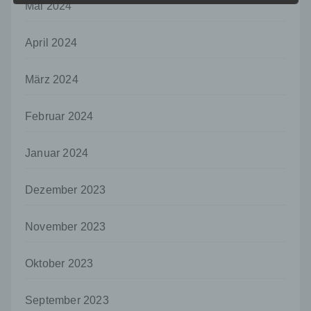
g) Verantwortlicher oder für die Verarbeitung
Mai 2024
Verantwortlicher
Verantwortlicher oder für die Verarbeitung
April 2024
Verantwortlicher ist die natürliche oder
juristische Person, Behörde, Einrichtung
oder andere Stelle, die allein oder
März 2024
gemeinsam mit anderen über die Zwecke
und Mittel der Verarbeitung von
Februar 2024
personenbezogenen Daten entscheidet.
Sind die Zwecke und Mittel dieser
Verarbeitung durch das Unionsrecht oder
Januar 2024
das Recht der Mitgliedstaaten vorgegeben,
so kann der Verantwortliche
beziehungsweise können die bestimmten
Dezember 2023
Kriterien seiner Benennung nach dem
Unionsrecht oder dem Recht der
November 2023
Mitgliedstaaten vorgesehen werden.
h) Auftragsverarbeiter
Oktober 2023
Auftragsverarbeiter ist eine natürliche oder
juristische Person, Behörde, Einrichtung
September 2023
oder andere Stelle, die personenbezogene