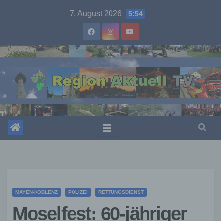
Skip
7. August 2026
5:54
to
content
MAYEN-KOBLENZ
POLIZEI
RETTUNGSDIENST
Moselfest: 60-jähriger