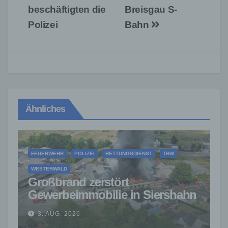
beschäftigten die
Breisgau S-
Polizei
Bahn
Ähnliches
FEUERWEHR
POLIZEI
RETTUNGSDIENST
THW
WESTERWALD
Großbrand zerstört
Gewerbeimmobilie in Siershahn
– Millionenschaden entstanden
3. AUG. 2026