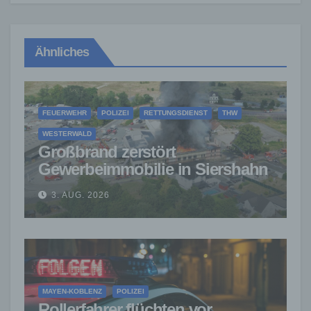
Ähnliches
FEUERWEHR
POLIZEI
RETTUNGSDIENST
THW
WESTERWALD
Großbrand zerstört
Gewerbeimmobilie in Siershahn
– Millionenschaden entstanden
3. AUG. 2026
MAYEN-KOBLENZ
POLIZEI
Rollerfahrer flüchten vor