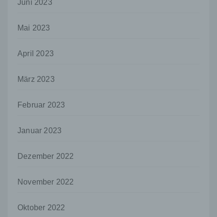
Juni 2023
i) Empfänger
Empfänger ist eine natürliche oder juristische
Mai 2023
Person, Behörde, Einrichtung oder andere
Stelle, der personenbezogene Daten
offengelegt werden, unabhängig davon, ob
April 2023
es sich bei ihr um einen Dritten handelt oder
nicht. Behörden, die im Rahmen eines
bestimmten Untersuchungsauftrags nach
März 2023
dem Unionsrecht oder dem Recht der
Mitgliedstaaten möglicherweise
Februar 2023
personenbezogene Daten erhalten, gelten
jedoch nicht als Empfänger.
Januar 2023
j) Dritter
Dritter ist eine natürliche oder juristische
Dezember 2022
Person, Behörde, Einrichtung oder andere
Stelle außer der betroffenen Person, dem
Verantwortlichen, dem Auftragsverarbeiter
November 2022
und den Personen, die unter der
unmittelbaren Verantwortung des
Verantwortlichen oder des
Oktober 2022
Auftragsverarbeiters befugt sind, die