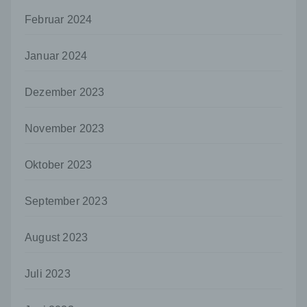
Verantwortlicher oder für die Verarbeitung
Verantwortlicher ist die natürliche oder
Februar 2024
juristische Person, Behörde, Einrichtung
oder andere Stelle, die allein oder
gemeinsam mit anderen über die Zwecke
Januar 2024
und Mittel der Verarbeitung von
personenbezogenen Daten entscheidet.
Dezember 2023
Sind die Zwecke und Mittel dieser
Verarbeitung durch das Unionsrecht oder
das Recht der Mitgliedstaaten vorgegeben,
November 2023
so kann der Verantwortliche
beziehungsweise können die bestimmten
Oktober 2023
Kriterien seiner Benennung nach dem
Unionsrecht oder dem Recht der
Mitgliedstaaten vorgesehen werden.
September 2023
h) Auftragsverarbeiter
Auftragsverarbeiter ist eine natürliche oder
August 2023
juristische Person, Behörde, Einrichtung
oder andere Stelle, die personenbezogene
Juli 2023
Daten im Auftrag des Verantwortlichen
verarbeitet.