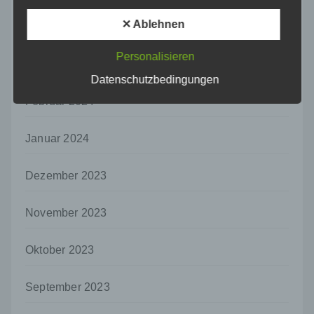
Pseudonymisierung ist die Verarbeitung
personenbezogener Daten in einer Weise,
✕ Ablehnen
April 2024
auf welche die personenbezogenen Daten
ohne Hinzuziehung zusätzlicher
Personalisieren
Informationen nicht mehr einer spezifischen
März 2024
betroffenen Person zugeordnet werden
Datenschutzbedingungen
können, sofern diese zusätzlichen
Februar 2024
Informationen gesondert aufbewahrt werden
und technischen und organisatorischen
Maßnahmen unterliegen, die gewährleisten,
Januar 2024
dass die personenbezogenen Daten nicht
einer identifizierten oder identifizierbaren
Dezember 2023
natürlichen Person zugewiesen werden.
g) Verantwortlicher oder für die Verarbeitung
November 2023
Verantwortlicher
Verantwortlicher oder für die Verarbeitung
Verantwortlicher ist die natürliche oder
Oktober 2023
juristische Person, Behörde, Einrichtung
oder andere Stelle, die allein oder
September 2023
gemeinsam mit anderen über die Zwecke
und Mittel der Verarbeitung von