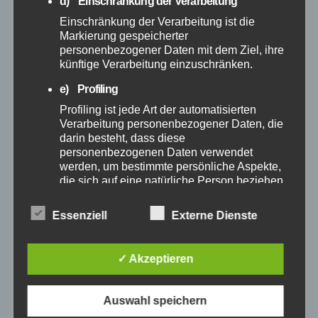
d) Einschränkung der Verarbeitung
Januar 2025
Einschränkung der Verarbeitung ist die
Markierung gespeicherter
Dezember 2024
personenbezogener Daten mit dem Ziel, ihre
künftige Verarbeitung einzuschränken.
November 2024
e) Profiling
Profiling ist jede Art der automatisierten
Oktober 2024
Verarbeitung personenbezogener Daten, die
darin besteht, dass diese
personenbezogenen Daten verwendet
September 2024
werden, um bestimmte persönliche Aspekte,
die sich auf eine natürliche Person beziehen,
August 2024
zu bewerten, insbesondere, um Aspekte
bezüglich Arbeitsleistung, wirtschaftlicher
Essenziell
Externe Dienste
Lage, Gesundheit, persönlicher Vorlieben,
Juli 2024
Interessen, Zuverlässigkeit, Verhalten,
Aufenthaltsort oder Ortswechsel dieser
✓ Akzeptieren
natürlichen Person zu analysieren oder
Juni 2024
vorherzusagen.
Auswahl speichern
f) Pseudonymisierung
Mai 2024