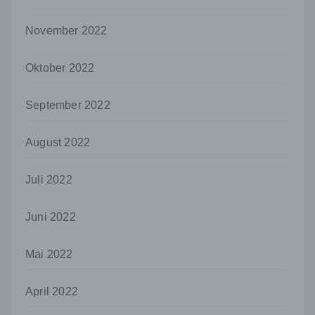
es sich bei ihr um einen Dritten handelt oder
nicht. Behörden, die im Rahmen eines
November 2022
bestimmten Untersuchungsauftrags nach
dem Unionsrecht oder dem Recht der
Mitgliedstaaten möglicherweise
Oktober 2022
personenbezogene Daten erhalten, gelten
jedoch nicht als Empfänger.
September 2022
j) Dritter
Dritter ist eine natürliche oder juristische
August 2022
Person, Behörde, Einrichtung oder andere
Stelle außer der betroffenen Person, dem
Verantwortlichen, dem Auftragsverarbeiter
Juli 2022
und den Personen, die unter der
unmittelbaren Verantwortung des
Juni 2022
Verantwortlichen oder des
Auftragsverarbeiters befugt sind, die
personenbezogenen Daten zu verarbeiten.
Mai 2022
k) Einwilligung
Einwilligung ist jede von der betroffenen
April 2022
Person freiwillig für den bestimmten Fall in