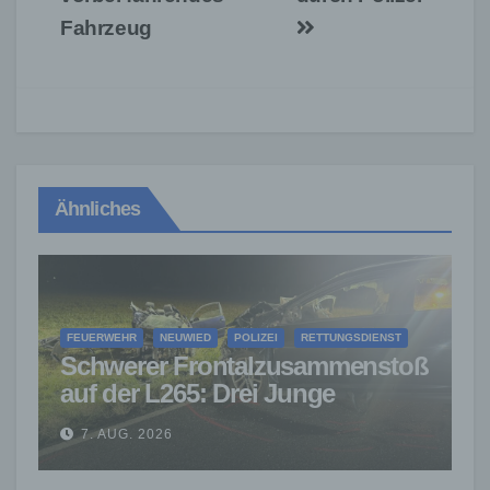
Fahrzeug
Ähnliches
FEUERWEHR
NEUWIED
POLIZEI
RETTUNGSDIENST
Schwerer Frontalzusammenstoß
auf der L265: Drei Junge
Menschen sterben
7. AUG. 2026