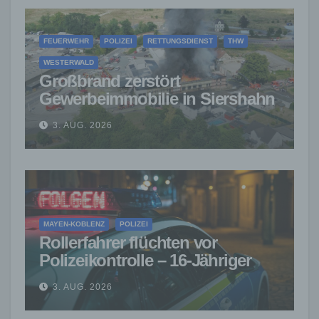
FEUERWEHR
POLIZEI
RETTUNGSDIENST
THW
WESTERWALD
Großbrand zerstört
Gewerbeimmobilie in Siershahn
– Millionenschaden entstanden
3. AUG. 2026
MAYEN-KOBLENZ
POLIZEI
Rollerfahrer flüchten vor
Polizeikontrolle – 16-Jähriger
nach Verfolgung gestoppt
3. AUG. 2026