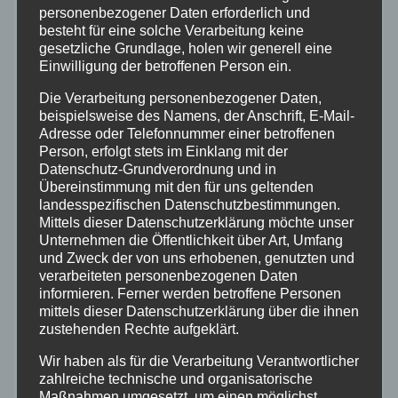
Bundespolizei
personenbezogener Daten erforderlich und
besteht für eine solche Verarbeitung keine
gesetzliche Grundlage, holen wir generell eine
Feuerwehr
Einwilligung der betroffenen Person ein.
Die Verarbeitung personenbezogener Daten,
Hilfsorganisationen
beispielsweise des Namens, der Anschrift, E-Mail-
Adresse oder Telefonnummer einer betroffenen
Mayen-Koblenz
Person, erfolgt stets im Einklang mit der
Datenschutz-Grundverordnung und in
Übereinstimmung mit den für uns geltenden
Neuwied
landesspezifischen Datenschutzbestimmungen.
Mittels dieser Datenschutzerklärung möchte unser
Unternehmen die Öffentlichkeit über Art, Umfang
Polizei
und Zweck der von uns erhobenen, genutzten und
verarbeiteten personenbezogenen Daten
Rettungsdienst
informieren. Ferner werden betroffene Personen
mittels dieser Datenschutzerklärung über die ihnen
zustehenden Rechte aufgeklärt.
Rhein-Lahn
Wir haben als für die Verarbeitung Verantwortlicher
zahlreiche technische und organisatorische
THW
Maßnahmen umgesetzt, um einen möglichst