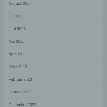
personenbezogenen Daten entscheidet.
August 2023
Sind die Zwecke und Mittel dieser
Verarbeitung durch das Unionsrecht oder
das Recht der Mitgliedstaaten vorgegeben,
Juli 2023
so kann der Verantwortliche
beziehungsweise können die bestimmten
Juni 2023
Kriterien seiner Benennung nach dem
Unionsrecht oder dem Recht der
Mitgliedstaaten vorgesehen werden.
Mai 2023
h) Auftragsverarbeiter
April 2023
Auftragsverarbeiter ist eine natürliche oder
juristische Person, Behörde, Einrichtung
oder andere Stelle, die personenbezogene
März 2023
Daten im Auftrag des Verantwortlichen
verarbeitet.
Februar 2023
i) Empfänger
Empfänger ist eine natürliche oder juristische
Januar 2023
Person, Behörde, Einrichtung oder andere
Stelle, der personenbezogene Daten
offengelegt werden, unabhängig davon, ob
Dezember 2022