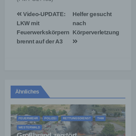
Beitragsnavigation
Video-UPDATE:
Helfer gesucht
LKW mit
nach
Feuerwerkskörpern
Körperverletzung
brennt auf der A3
Ähnliches
FEUERWEHR
POLIZEI
RETTUNGSDIENST
THW
WESTERWALD
Großbrand zerstört