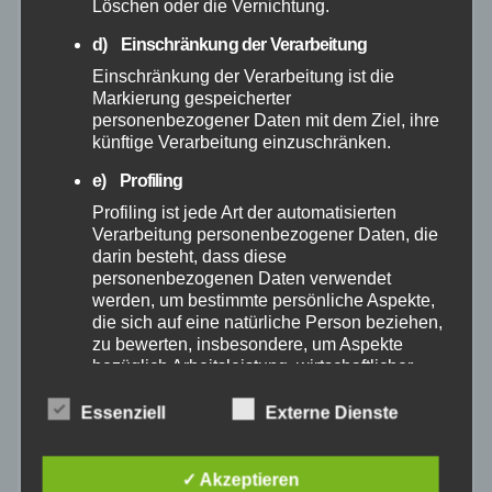
Löschen oder die Vernichtung.
März 2025
d) Einschränkung der Verarbeitung
Februar 2025
Einschränkung der Verarbeitung ist die
Markierung gespeicherter
personenbezogener Daten mit dem Ziel, ihre
Januar 2025
künftige Verarbeitung einzuschränken.
e) Profiling
Dezember 2024
Profiling ist jede Art der automatisierten
Verarbeitung personenbezogener Daten, die
November 2024
darin besteht, dass diese
personenbezogenen Daten verwendet
werden, um bestimmte persönliche Aspekte,
Oktober 2024
die sich auf eine natürliche Person beziehen,
zu bewerten, insbesondere, um Aspekte
September 2024
bezüglich Arbeitsleistung, wirtschaftlicher
Lage, Gesundheit, persönlicher Vorlieben,
Interessen, Zuverlässigkeit, Verhalten,
Essenziell
Externe Dienste
August 2024
Aufenthaltsort oder Ortswechsel dieser
natürlichen Person zu analysieren oder
vorherzusagen.
✓ Akzeptieren
Juli 2024