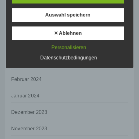
f) Pseudonymisierung
Juni 2024
Auswahl speichern
Pseudonymisierung ist die Verarbeitung
personenbezogener Daten in einer Weise,
auf welche die personenbezogenen Daten
Mai 2024
✕ Ablehnen
ohne Hinzuziehung zusätzlicher
Informationen nicht mehr einer spezifischen
April 2024
betroffenen Person zugeordnet werden
Personalisieren
können, sofern diese zusätzlichen
Datenschutzbedingungen
Informationen gesondert aufbewahrt werden
März 2024
und technischen und organisatorischen
Maßnahmen unterliegen, die gewährleisten,
dass die personenbezogenen Daten nicht
Februar 2024
einer identifizierten oder identifizierbaren
natürlichen Person zugewiesen werden.
Januar 2024
g) Verantwortlicher oder für die Verarbeitung
Verantwortlicher
Dezember 2023
Verantwortlicher oder für die Verarbeitung
Verantwortlicher ist die natürliche oder
juristische Person, Behörde, Einrichtung
November 2023
oder andere Stelle, die allein oder