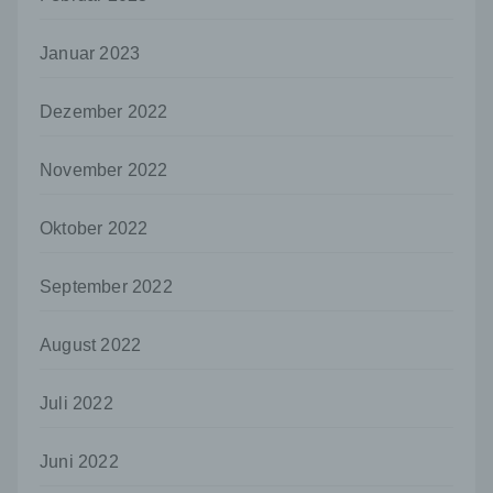
Stelle, der personenbezogene Daten
offengelegt werden, unabhängig davon, ob
es sich bei ihr um einen Dritten handelt oder
Januar 2023
nicht. Behörden, die im Rahmen eines
bestimmten Untersuchungsauftrags nach
Dezember 2022
dem Unionsrecht oder dem Recht der
Mitgliedstaaten möglicherweise
personenbezogene Daten erhalten, gelten
November 2022
jedoch nicht als Empfänger.
j) Dritter
Oktober 2022
Dritter ist eine natürliche oder juristische
Person, Behörde, Einrichtung oder andere
September 2022
Stelle außer der betroffenen Person, dem
Verantwortlichen, dem Auftragsverarbeiter
und den Personen, die unter der
August 2022
unmittelbaren Verantwortung des
Verantwortlichen oder des
Juli 2022
Auftragsverarbeiters befugt sind, die
personenbezogenen Daten zu verarbeiten.
Juni 2022
k) Einwilligung