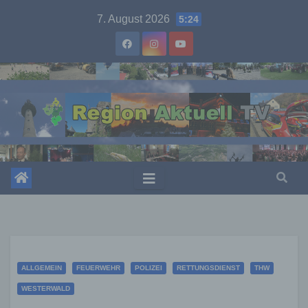
Skip
7. August 2026
5:24
to
content
ALLGEMEIN
FEUERWEHR
POLIZEI
RETTUNGSDIENST
THW
WESTERWALD