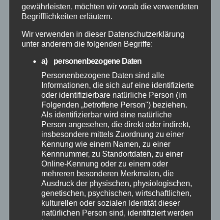
August 2026
gewährleisten, möchten wir vorab die verwendeten
Begrifflichkeiten erläutern.
Juli 2026
Wir verwenden in dieser Datenschutzerklärung
unter anderem die folgenden Begriffe:
Juni 2026
a) personenbezogene Daten
Personenbezogene Daten sind alle
Mai 2026
Informationen, die sich auf eine identifizierte
oder identifizierbare natürliche Person (im
Folgenden „betroffene Person") beziehen.
April 2026
Als identifizierbar wird eine natürliche
Person angesehen, die direkt oder indirekt,
insbesondere mittels Zuordnung zu einer
März 2026
Kennung wie einem Namen, zu einer
Kennnummer, zu Standortdaten, zu einer
Februar 2026
Online-Kennung oder zu einem oder
mehreren besonderen Merkmalen, die
Ausdruck der physischen, physiologischen,
Januar 2026
genetischen, psychischen, wirtschaftlichen,
kulturellen oder sozialen Identität dieser
Dezember 2025
natürlichen Person sind, identifiziert werden