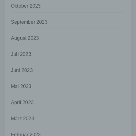
gemeinsam mit anderen über die Zwecke
Oktober 2023
und Mittel der Verarbeitung von
personenbezogenen Daten entscheidet.
Sind die Zwecke und Mittel dieser
September 2023
Verarbeitung durch das Unionsrecht oder
das Recht der Mitgliedstaaten vorgegeben,
so kann der Verantwortliche
August 2023
beziehungsweise können die bestimmten
Kriterien seiner Benennung nach dem
Juli 2023
Unionsrecht oder dem Recht der
Mitgliedstaaten vorgesehen werden.
Juni 2023
h) Auftragsverarbeiter
Auftragsverarbeiter ist eine natürliche oder
Mai 2023
juristische Person, Behörde, Einrichtung
oder andere Stelle, die personenbezogene
Daten im Auftrag des Verantwortlichen
April 2023
verarbeitet.
i) Empfänger
März 2023
Empfänger ist eine natürliche oder juristische
Person, Behörde, Einrichtung oder andere
Februar 2023