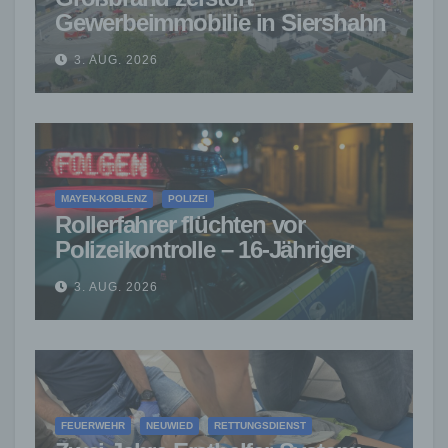
Gewerbeimmobilie in Siershahn
– Millionenschaden entstanden
3. AUG. 2026
MAYEN-KOBLENZ
POLIZEI
Rollerfahrer flüchten vor
Polizeikontrolle – 16-Jähriger
nach Verfolgung gestoppt
3. AUG. 2026
FEUERWEHR
NEUWIED
RETTUNGSDIENST