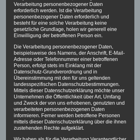
Allgemein
Verarbeitung personenbezogener Daten
erforderlich werden. Ist die Verarbeitung
personenbezogener Daten erforderlich und
Altenkirchen
besteht für eine solche Verarbeitung keine
gesetzliche Grundlage, holen wir generell eine
Einwilligung der betroffenen Person ein.
Bundespolizei
Die Verarbeitung personenbezogener Daten,
beispielsweise des Namens, der Anschrift, E-Mail-
Feuerwehr
Adresse oder Telefonnummer einer betroffenen
Person, erfolgt stets im Einklang mit der
Hilfsorganisationen
Datenschutz-Grundverordnung und in
Übereinstimmung mit den für uns geltenden
landesspezifischen Datenschutzbestimmungen.
Mayen-Koblenz
Mittels dieser Datenschutzerklärung möchte unser
Unternehmen die Öffentlichkeit über Art, Umfang
Neuwied
und Zweck der von uns erhobenen, genutzten und
verarbeiteten personenbezogenen Daten
informieren. Ferner werden betroffene Personen
Polizei
mittels dieser Datenschutzerklärung über die ihnen
zustehenden Rechte aufgeklärt.
Rettungsdienst
Wir haben als für die Verarbeitung Verantwortlicher