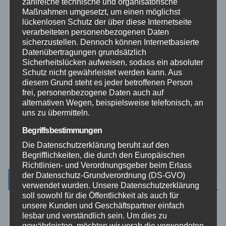
Rhein-Lahn
zahlreiche technische und organisatorische
Maßnahmen umgesetzt, um einen möglichst
lückenlosen Schutz der über diese Internetseite
THW
verarbeiteten personenbezogenen Daten
sicherzustellen. Dennoch können Internetbasierte
Datenübertragungen grundsätzlich
Veranstaltungen
Sicherheitslücken aufweisen, sodass ein absoluter
Schutz nicht gewährleistet werden kann. Aus
Video
diesem Grund steht es jeder betroffenen Person
frei, personenbezogene Daten auch auf
alternativen Wegen, beispielsweise telefonisch, an
Westerwald
uns zu übermitteln.
Begriffsbestimmungen
Zoll
Die Datenschutzerklärung beruht auf den
Begrifflichkeiten, die durch den Europäischen
Richtlinien- und Verordnungsgeber beim Erlass
der Datenschutz-Grundverordnung (DS-GVO)
Archiv
verwendet wurden. Unsere Datenschutzerklärung
soll sowohl für die Öffentlichkeit als auch für
unsere Kunden und Geschäftspartner einfach
August 2026
lesbar und verständlich sein. Um dies zu
gewährleisten, möchten wir vorab die verwendeten