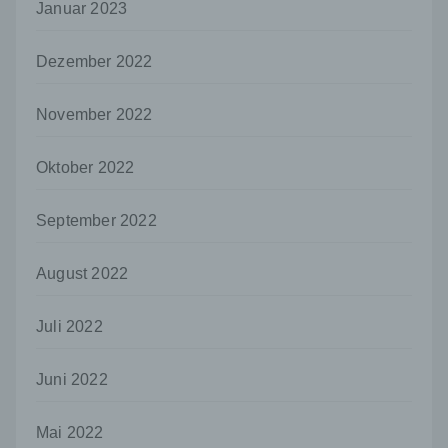
Januar 2023
offengelegt werden, unabhängig davon, ob
es sich bei ihr um einen Dritten handelt oder
nicht. Behörden, die im Rahmen eines
Dezember 2022
bestimmten Untersuchungsauftrags nach
dem Unionsrecht oder dem Recht der
Mitgliedstaaten möglicherweise
November 2022
personenbezogene Daten erhalten, gelten
jedoch nicht als Empfänger.
Oktober 2022
j) Dritter
Dritter ist eine natürliche oder juristische
September 2022
Person, Behörde, Einrichtung oder andere
Stelle außer der betroffenen Person, dem
August 2022
Verantwortlichen, dem Auftragsverarbeiter
und den Personen, die unter der
unmittelbaren Verantwortung des
Juli 2022
Verantwortlichen oder des
Auftragsverarbeiters befugt sind, die
personenbezogenen Daten zu verarbeiten.
Juni 2022
k) Einwilligung
Mai 2022
Einwilligung ist jede von der betroffenen