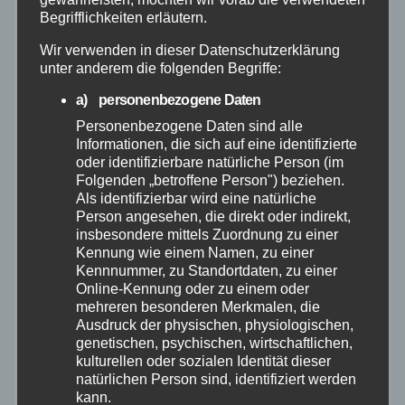
Begrifflichkeiten erläutern.
Juli 2026
Wir verwenden in dieser Datenschutzerklärung
Juni 2026
unter anderem die folgenden Begriffe:
a) personenbezogene Daten
Mai 2026
Personenbezogene Daten sind alle
Informationen, die sich auf eine identifizierte
oder identifizierbare natürliche Person (im
April 2026
Folgenden „betroffene Person") beziehen.
Als identifizierbar wird eine natürliche
März 2026
Person angesehen, die direkt oder indirekt,
insbesondere mittels Zuordnung zu einer
Kennung wie einem Namen, zu einer
Februar 2026
Kennnummer, zu Standortdaten, zu einer
Online-Kennung oder zu einem oder
mehreren besonderen Merkmalen, die
Januar 2026
Ausdruck der physischen, physiologischen,
genetischen, psychischen, wirtschaftlichen,
Dezember 2025
kulturellen oder sozialen Identität dieser
natürlichen Person sind, identifiziert werden
kann.
November 2025