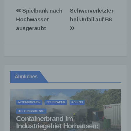
Beitragsnavigation
Spielbank nach
Schwerverletzter
Hochwasser
bei Unfall auf B8
ausgeraubt
Ähnliches
ALTENKIRCHEN
FEUERWEHR
POLIZEI
RETTUNGSDIENST
Containerbrand im
Industriegebiet Horhausen: