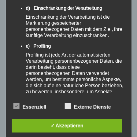
d) Einschränkung der Verarbeitung
Februar 2025
Einschränkung der Verarbeitung ist die
Markierung gespeicherter
Januar 2025
personenbezogener Daten mit dem Ziel, ihre
künftige Verarbeitung einzuschränken.
Dezember 2024
e) Profiling
Profiling ist jede Art der automatisierten
November 2024
Verarbeitung personenbezogener Daten, die
darin besteht, dass diese
Oktober 2024
personenbezogenen Daten verwendet
werden, um bestimmte persönliche Aspekte,
die sich auf eine natürliche Person beziehen,
September 2024
zu bewerten, insbesondere, um Aspekte
bezüglich Arbeitsleistung, wirtschaftlicher
Lage, Gesundheit, persönlicher Vorlieben,
August 2024
Essenziell
Externe Dienste
Interessen, Zuverlässigkeit, Verhalten,
Aufenthaltsort oder Ortswechsel dieser
Juli 2024
natürlichen Person zu analysieren oder
✓ Akzeptieren
vorherzusagen.