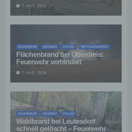
Feuerwehr verhindert weitere
7. AUG. 2026
Ausbreitung
FEUERWEHR
NEUWIED
POLIZEI
RETTUNGSDIENST
Flächenbrand bei Oberdreis:
Feuerwehr verhindert
Übergreifen auf Waldgebiet
7. AUG. 2026
FEUERWEHR
NEUWIED
POLIZEI
Waldbrand bei Leutesdorf
schnell gelöscht – Feuerwehr