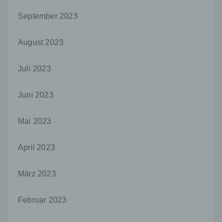
und Mittel der Verarbeitung von
personenbezogenen Daten entscheidet.
September 2023
Sind die Zwecke und Mittel dieser
Verarbeitung durch das Unionsrecht oder
August 2023
das Recht der Mitgliedstaaten vorgegeben,
so kann der Verantwortliche
beziehungsweise können die bestimmten
Juli 2023
Kriterien seiner Benennung nach dem
Unionsrecht oder dem Recht der
Mitgliedstaaten vorgesehen werden.
Juni 2023
h) Auftragsverarbeiter
Mai 2023
Auftragsverarbeiter ist eine natürliche oder
juristische Person, Behörde, Einrichtung
oder andere Stelle, die personenbezogene
April 2023
Daten im Auftrag des Verantwortlichen
verarbeitet.
März 2023
i) Empfänger
Empfänger ist eine natürliche oder juristische
Februar 2023
Person, Behörde, Einrichtung oder andere
Stelle, der personenbezogene Daten