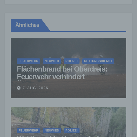
Ähnliches
FEUERWEHR
NEUWIED
POLIZEI
RETTUNGSDIENST
Flächenbrand bei Oberdreis:
Feuerwehr verhindert
Übergreifen auf Waldgebiet
7. AUG. 2026
FEUERWEHR
NEUWIED
POLIZEI