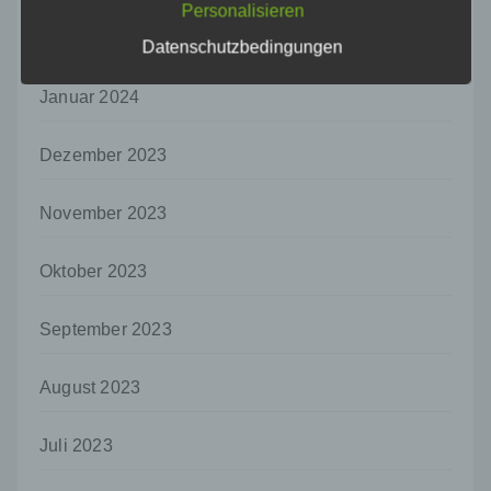
Personalisieren
auf welche die personenbezogenen Daten
ohne Hinzuziehung zusätzlicher
Februar 2024
Datenschutzbedingungen
Informationen nicht mehr einer spezifischen
betroffenen Person zugeordnet werden
Januar 2024
können, sofern diese zusätzlichen
Informationen gesondert aufbewahrt werden
und technischen und organisatorischen
Dezember 2023
Maßnahmen unterliegen, die gewährleisten,
dass die personenbezogenen Daten nicht
einer identifizierten oder identifizierbaren
November 2023
natürlichen Person zugewiesen werden.
Oktober 2023
g) Verantwortlicher oder für die Verarbeitung
Verantwortlicher
Verantwortlicher oder für die Verarbeitung
September 2023
Verantwortlicher ist die natürliche oder
juristische Person, Behörde, Einrichtung
August 2023
oder andere Stelle, die allein oder
gemeinsam mit anderen über die Zwecke
und Mittel der Verarbeitung von
Juli 2023
personenbezogenen Daten entscheidet.
Sind die Zwecke und Mittel dieser