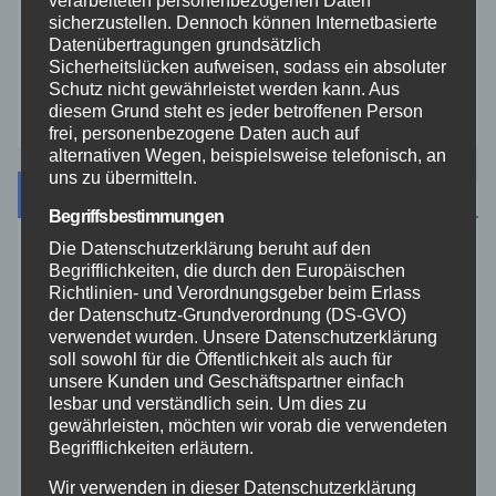
verarbeiteten personenbezogenen Daten
sicherzustellen. Dennoch können Internetbasierte
Westerwald
Datenübertragungen grundsätzlich
Sicherheitslücken aufweisen, sodass ein absoluter
Schutz nicht gewährleistet werden kann. Aus
Zoll
diesem Grund steht es jeder betroffenen Person
frei, personenbezogene Daten auch auf
alternativen Wegen, beispielsweise telefonisch, an
uns zu übermitteln.
Archiv
Begriffsbestimmungen
Die Datenschutzerklärung beruht auf den
August 2026
Begrifflichkeiten, die durch den Europäischen
Richtlinien- und Verordnungsgeber beim Erlass
der Datenschutz-Grundverordnung (DS-GVO)
Juli 2026
verwendet wurden. Unsere Datenschutzerklärung
soll sowohl für die Öffentlichkeit als auch für
Juni 2026
unsere Kunden und Geschäftspartner einfach
lesbar und verständlich sein. Um dies zu
gewährleisten, möchten wir vorab die verwendeten
Mai 2026
Begrifflichkeiten erläutern.
Wir verwenden in dieser Datenschutzerklärung