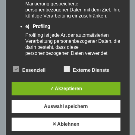
November 2024
Markierung gespeicherter
personenbezogener Daten mit dem Ziel, ihre
künftige Verarbeitung einzuschränken.
Oktober 2024
e) Profiling
September 2024
Profiling ist jede Art der automatisierten
Verarbeitung personenbezogener Daten, die
darin besteht, dass diese
August 2024
personenbezogenen Daten verwendet
werden, um bestimmte persönliche Aspekte,
die sich auf eine natürliche Person beziehen,
Juli 2024
Essenziell
Externe Dienste
zu bewerten, insbesondere, um Aspekte
bezüglich Arbeitsleistung, wirtschaftlicher
Juni 2024
Lage, Gesundheit, persönlicher Vorlieben,
✓ Akzeptieren
Interessen, Zuverlässigkeit, Verhalten,
Aufenthaltsort oder Ortswechsel dieser
Mai 2024
natürlichen Person zu analysieren oder
Auswahl speichern
vorherzusagen.
April 2024
f) Pseudonymisierung
✕ Ablehnen
Pseudonymisierung ist die Verarbeitung
März 2024
personenbezogener Daten in einer Weise,