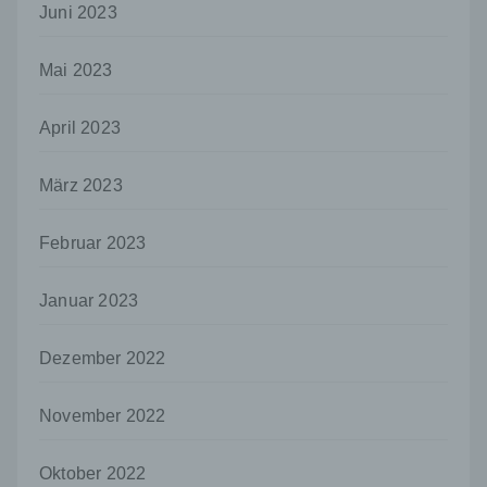
Verarbeitung durch das Unionsrecht oder
Juni 2023
das Recht der Mitgliedstaaten vorgegeben,
so kann der Verantwortliche
Mai 2023
beziehungsweise können die bestimmten
Kriterien seiner Benennung nach dem
Unionsrecht oder dem Recht der
April 2023
Mitgliedstaaten vorgesehen werden.
h) Auftragsverarbeiter
März 2023
Auftragsverarbeiter ist eine natürliche oder
juristische Person, Behörde, Einrichtung
Februar 2023
oder andere Stelle, die personenbezogene
Daten im Auftrag des Verantwortlichen
verarbeitet.
Januar 2023
i) Empfänger
Dezember 2022
Empfänger ist eine natürliche oder juristische
Person, Behörde, Einrichtung oder andere
Stelle, der personenbezogene Daten
November 2022
offengelegt werden, unabhängig davon, ob
es sich bei ihr um einen Dritten handelt oder
nicht. Behörden, die im Rahmen eines
Oktober 2022