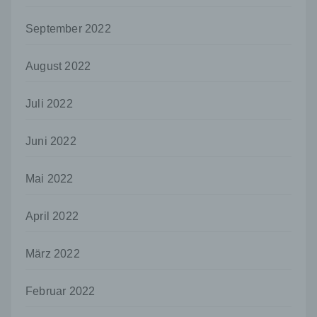
bestimmten Untersuchungsauftrags nach
dem Unionsrecht oder dem Recht der
September 2022
Mitgliedstaaten möglicherweise
personenbezogene Daten erhalten, gelten
jedoch nicht als Empfänger.
August 2022
j) Dritter
Juli 2022
Dritter ist eine natürliche oder juristische
Person, Behörde, Einrichtung oder andere
Stelle außer der betroffenen Person, dem
Juni 2022
Verantwortlichen, dem Auftragsverarbeiter
und den Personen, die unter der
unmittelbaren Verantwortung des
Mai 2022
Verantwortlichen oder des
Auftragsverarbeiters befugt sind, die
April 2022
personenbezogenen Daten zu verarbeiten.
k) Einwilligung
März 2022
Einwilligung ist jede von der betroffenen
Person freiwillig für den bestimmten Fall in
Februar 2022
informierter Weise und unmissverständlich
abgegebene Willensbekundung in Form