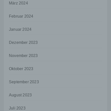
März 2024
Verantwortlicher oder für die Verarbeitung
Verantwortlicher ist die natürliche oder
juristische Person, Behörde, Einrichtung
Februar 2024
oder andere Stelle, die allein oder
gemeinsam mit anderen über die Zwecke
und Mittel der Verarbeitung von
Januar 2024
personenbezogenen Daten entscheidet.
Sind die Zwecke und Mittel dieser
Dezember 2023
Verarbeitung durch das Unionsrecht oder
das Recht der Mitgliedstaaten vorgegeben,
so kann der Verantwortliche
November 2023
beziehungsweise können die bestimmten
Kriterien seiner Benennung nach dem
Unionsrecht oder dem Recht der
Oktober 2023
Mitgliedstaaten vorgesehen werden.
h) Auftragsverarbeiter
September 2023
Auftragsverarbeiter ist eine natürliche oder
juristische Person, Behörde, Einrichtung
August 2023
oder andere Stelle, die personenbezogene
Daten im Auftrag des Verantwortlichen
Juli 2023
verarbeitet.