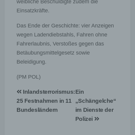
weibliche Beschuldigte zudem die
Einsatzkräfte.
Das Ende der Geschichte: vier Anzeigen
wegen Ladendiebstahls, Fahren ohne
Fahrerlaubnis, Verstoßes gegen das
Betäubungsmittelgesetz sowie
Beleidigung.
(PM POL)
Beitragsnavigation
Inlandsterrorismus:
Ein
25 Festnahmen in 11
„Schängelche“
Bundesländern
im Dienste der
Polizei