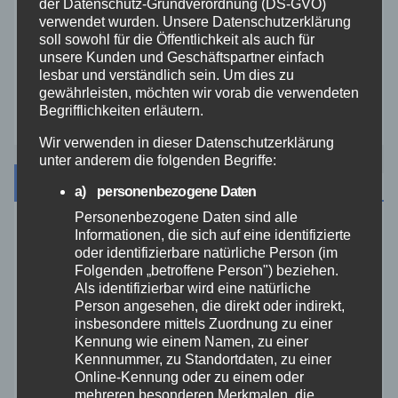
der Datenschutz-Grundverordnung (DS-GVO)
Video
verwendet wurden. Unsere Datenschutzerklärung
soll sowohl für die Öffentlichkeit als auch für
Westerwald
unsere Kunden und Geschäftspartner einfach
lesbar und verständlich sein. Um dies zu
gewährleisten, möchten wir vorab die verwendeten
Zoll
Begrifflichkeiten erläutern.
Wir verwenden in dieser Datenschutzerklärung
unter anderem die folgenden Begriffe:
Archiv
a) personenbezogene Daten
Personenbezogene Daten sind alle
Informationen, die sich auf eine identifizierte
August 2026
oder identifizierbare natürliche Person (im
Folgenden „betroffene Person") beziehen.
Juli 2026
Als identifizierbar wird eine natürliche
Person angesehen, die direkt oder indirekt,
insbesondere mittels Zuordnung zu einer
Juni 2026
Kennung wie einem Namen, zu einer
Kennnummer, zu Standortdaten, zu einer
Online-Kennung oder zu einem oder
Mai 2026
mehreren besonderen Merkmalen, die