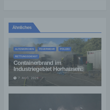
Ähnliches
ALTENKIRCHEN
FEUERWEHR
POLIZEI
RETTUNGSDIENST
Containerbrand im
Industriegebiet Horhausen:
Feuerwehr verhindert weitere
7. AUG. 2026
Ausbreitung