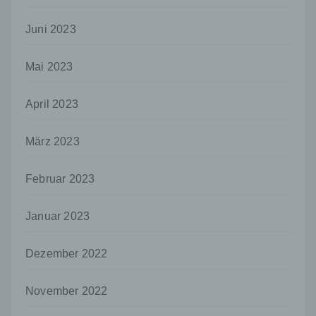
i) Empfänger
Juni 2023
Empfänger ist eine natürliche oder juristische
Person, Behörde, Einrichtung oder andere
Stelle, der personenbezogene Daten
Mai 2023
offengelegt werden, unabhängig davon, ob
es sich bei ihr um einen Dritten handelt oder
April 2023
nicht. Behörden, die im Rahmen eines
bestimmten Untersuchungsauftrags nach
dem Unionsrecht oder dem Recht der
März 2023
Mitgliedstaaten möglicherweise
personenbezogene Daten erhalten, gelten
Februar 2023
jedoch nicht als Empfänger.
j) Dritter
Januar 2023
Dritter ist eine natürliche oder juristische
Person, Behörde, Einrichtung oder andere
Stelle außer der betroffenen Person, dem
Dezember 2022
Verantwortlichen, dem Auftragsverarbeiter
und den Personen, die unter der
November 2022
unmittelbaren Verantwortung des
Verantwortlichen oder des