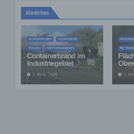
Ähnliches
ALTENKIRCHEN
FEUERWEHR
FEUERW
POLIZEI
RETTUNGSDIENST
RETTUNG
Containerbrand im
Fläc
Industriegebiet
Ober
Horhausen:
verhi
7. AUG. 2026
7. A
Feuerwehr verhindert
auf 
weitere Ausbreitung