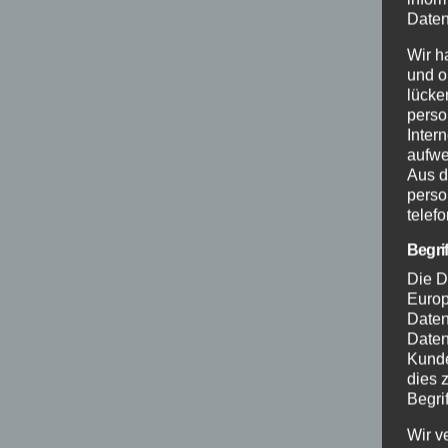
Daten
Wir h
und o
lücke
perso
Inter
aufwe
Aus d
perso
telef
Begri
Die D
Europ
Daten
Daten
Kunde
dies 
Begrif
Wir v