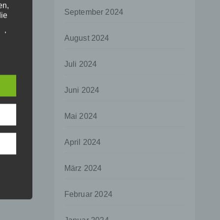
en,
September 2024
die
oder
August 2024
tung.
Juli 2024
er
Juni 2024
ung
Mai 2024
April 2024
hen,
März 2024
ng,
essen,
Februar 2024
ser