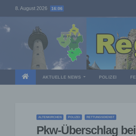
Skip
8. August 2026
16:06
to
content
AKTUELLE NEWS
POLIZEI
F
ALTENKIRCHEN
POLIZEI
RETTUNGSDIENST
Pkw-Überschlag bei 