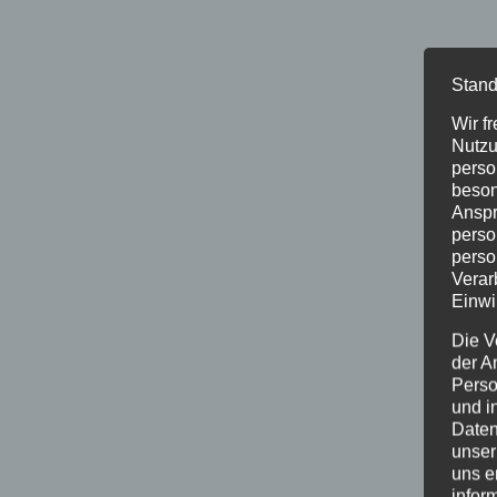
Stand
Wir f
Nutzu
perso
beson
Anspr
perso
perso
Verar
Einwi
Die V
der A
Perso
und i
Daten
unser
uns e
infor