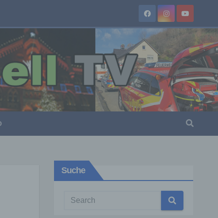
O
Suche