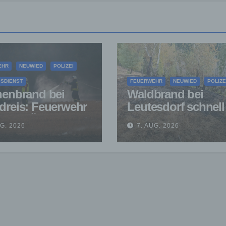
EHR
NEUWIED
POLIZEI
SDIENST
FEUERWEHR
NEUWIED
POLIZE
henbrand bei
Waldbrand bei
dreis: Feuerwehr
Leutesdorf schnell
ndert Übergreifen
gelöscht – Feuerw
UG. 2026
7. AUG. 2026
Waldgebiet
warnt vor erhöhter
Brandgefahr